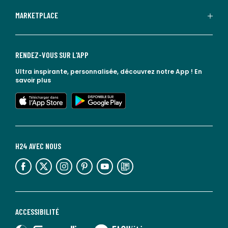
MARKETPLACE
RENDEZ-VOUS SUR L'APP
Ultra inspirante, personnalisée, découvrez notre App !
En
savoir plus
lien vers l'app store
lien vers google play
H24 AVEC NOUS
lien vers l'espace réseaux sociaux
lien vers l'espace réseaux sociaux
lien vers l'espace réseaux sociaux
lien vers l'espace réseaux sociaux
lien vers l'espace réseaux sociaux
lien vers le blog la redoute
ACCESSIBILITÉ
lien vers Sourdline