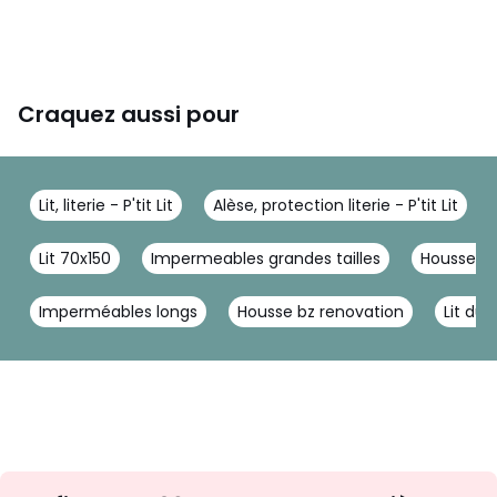
Craquez aussi pour
Lit, literie - P'tit Lit
Alèse, protection literie - P'tit Lit
Lit 70x150
Impermeables grandes tailles
Housse ma
Imperméables longs
Housse bz renovation
Lit duo
Inscription