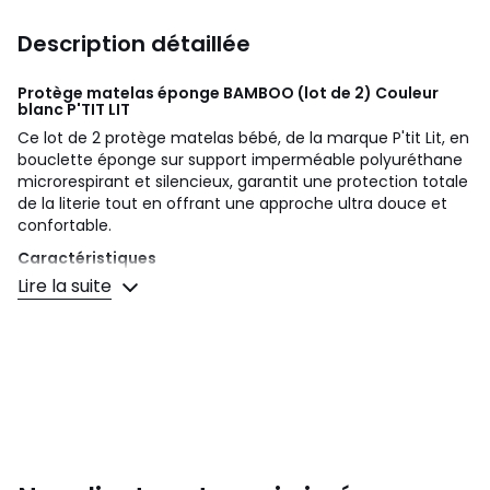
Description détaillée
Protège matelas éponge BAMBOO (lot de 2) Couleur
blanc
P'TIT LIT
Ce lot de 2 protège matelas bébé, de la marque P'tit Lit, en
bouclette éponge sur support imperméable polyuréthane
microrespirant et silencieux, garantit une protection totale
de la literie tout en offrant une approche ultra douce et
confortable.
Caractéristiques
Lire la suite
- Composition : 80% viscose 20% polyester
- Coloris : blanc
- En lot de 2
- Forme drap housse pour un bon maintien
- Pose facile grâce à ses finitions élastiquées
- Disponible dans les dimensions suivantes : 60x120 ou
70x140 cm