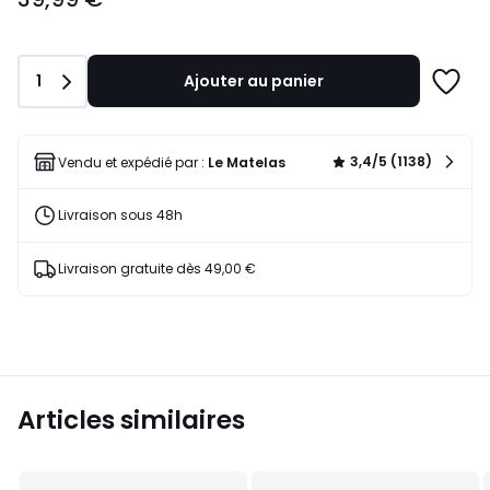
Quantité
1
Ajouter au panier
Ajoute
à
une
liste
3,4/5 (1138)
Vendu et expédié par :
Le Matelas
Livraison sous 48h
Livraison gratuite dès 49,00 €
Articles similaires