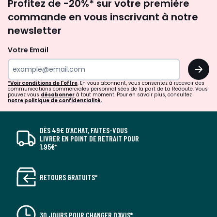
Profitez de -20%* sur votre première
newsletter
commande en vous inscrivant à notre
newsletter
Votre Email
OK
*Voir conditions de l'offre
. En vous abonnant, vous consentez à recevoir des
communications commerciales personnalisées de la part de La Redoute. Vous
pouvez vous
désabonner
à tout moment. Pour en savoir plus, consultez
notre politique de confidentialité.
DÈS 49€ D’ACHAT, FAITES-VOUS
LIVRER EN POINT DE RETRAIT POUR
1,95€*
RETOURS GRATUITS*
30 JOURS POUR CHANGER D'AVIS*