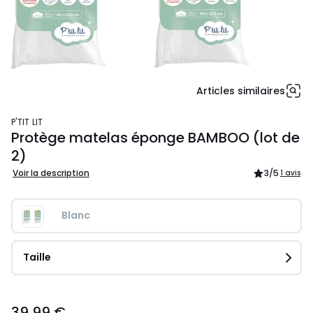
Articles similaires
P'TIT LIT
Protège matelas éponge BAMBOO (lot de
2)
Voir la description
3
/5
1 avis
Blanc
Taille
39,99
39,99 €
€.