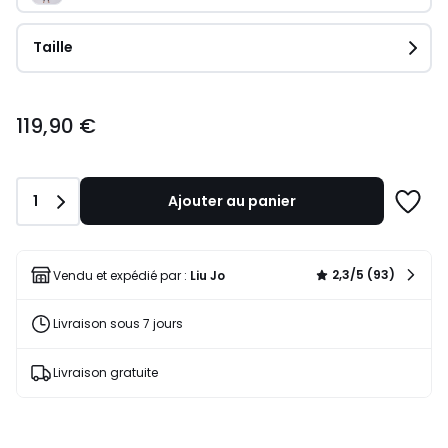
Taille
119,90
119,90 €
€.
Quantité
1
Ajouter au panier
Ajoute
à
une
liste
2,3/5 (93)
Vendu et expédié par :
Liu Jo
Livraison sous 7 jours
Livraison gratuite