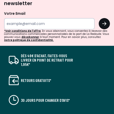
newsletter
Votre Email
OK
*Voir conditions de l'offre
. En vous abonnant, vous consentez à recevoir des
communications commerciales personnalisées de la part de La Redoute. Vous
pouvez vous
désabonner
à tout moment. Pour en savoir plus, consultez
notre politique de confidentialité.
DÈS 49€ D’ACHAT, FAITES-VOUS
LIVRER EN POINT DE RETRAIT POUR
1,95€*
RETOURS GRATUITS*
30 JOURS POUR CHANGER D'AVIS*