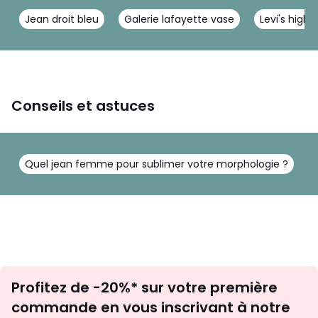
Jean droit bleu
Galerie lafayette vase
Levi's high 
Conseils et astuces
Quel jean femme pour sublimer votre morphologie ?
Inscription
Profitez de -20%* sur votre première
newsletter
commande en vous inscrivant à notre