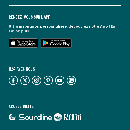
RENDEZ-VOUS SUR L'APP
Ultra inspirante, personnalisée, découvrez notre App !
En
savoir plus
lien vers l'app store
lien vers google play
H24 AVEC NOUS
lien vers l'espace réseaux sociaux
lien vers l'espace réseaux sociaux
lien vers l'espace réseaux sociaux
lien vers l'espace réseaux sociaux
lien vers l'espace réseaux sociaux
lien vers le blog la redoute
ACCESSIBILITÉ
lien vers Sourdline
lien vers Faciliti