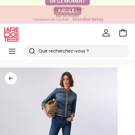
-20% dès 39€*
FACILE !
sur la mode
Mondial Relay
Livraison en Locker
pour vos petits articles
Voir
mon
La
panie
Redoute
Menu
Rechercher
Derniers
articles
vus