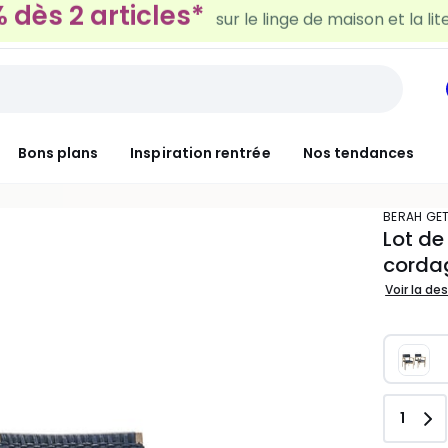
30€ tous les 100€*
sur le meuble & la déco
Bons plans
Inspiration rentrée
Nos tendances
BERAH GE
Lot de
corda
Voir la de
Quant
1