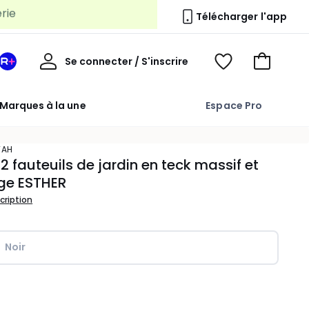
Télécharger l'app
Mon
Se connecter / S'inscrire
Mon
Voir
Voir
compte
espace
mes
mon
La
favoris
panier
Marques à la une
Espace Pro
Redoute
+
TAH
 2 fauteuils de jardin en teck massif et
ge ESTHER
scription
Noir
ité