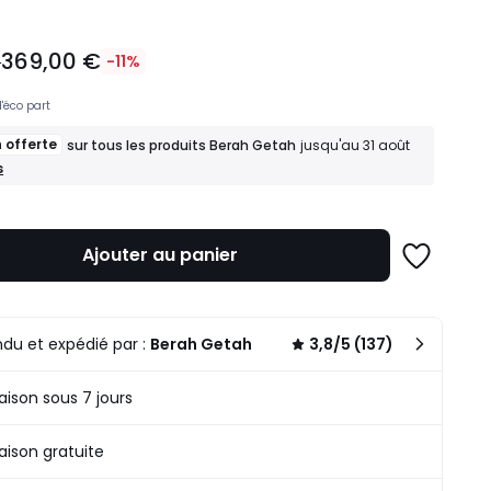
369,00 €
€
-11%
d'éco part
n offerte
sur tous les produits Berah Getah
jusqu'au 31 août
n
s
n
Ajouter au panier
.
s
Ajouter
à
une
u
liste
du et expédié par :
Berah Getah
3,8/5 (137)
raison sous 7 jours
raison gratuite