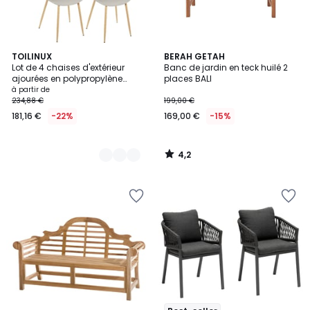
4,2
5
TOILINUX
BERAH GETAH
/ 5
Lot de 4 chaises d'extérieur
Banc de jardin en teck huilé 2
Couleurs
ajourées en polypropylène
places BALI
MALAGA
à partir de
234,88 €
199,00 €
181,16 €
-22%
169,00 €
-15%
4,2
/
5