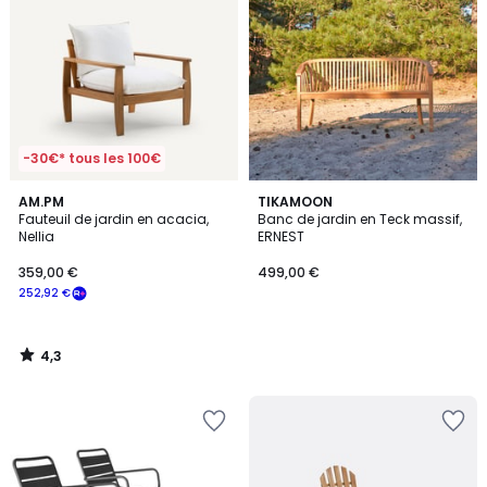
-30€* tous les 100€
4,3
AM.PM
TIKAMOON
/ 5
Fauteuil de jardin en acacia,
Banc de jardin en Teck massif,
Nellia
ERNEST
359,00 €
499,00 €
252,92 €
4,3
/
5