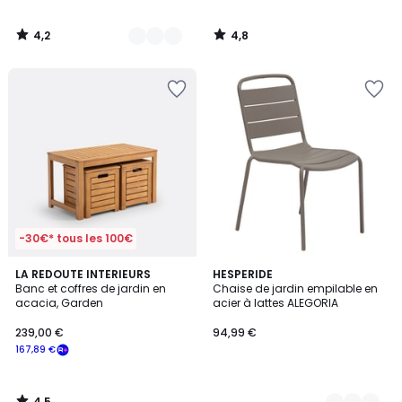
4,2
4,8
/
/
5
5
-30€* tous les 100€
4,5
LA REDOUTE INTERIEURS
5
HESPERIDE
/ 5
Banc et coffres de jardin en
Chaise de jardin empilable en
Couleurs
acacia, Garden
acier à lattes ALEGORIA
239,00 €
94,99 €
167,89 €
4,5