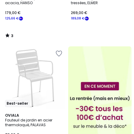
5
acacia, HANSO
tressées, ELMER
179,00 €
269,00 €
125,66 €
189,08 €
3
/
5
Best-seller
4,6
11
OVIALA
/ 5
Fauteuil de jardin en acier
Couleurs
thermolaqué, PALAVAS