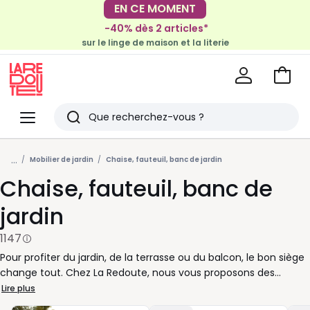
-40% dès 2 articles*
EN CE MOMENT
sur le linge de maison et la literie
-30€ tous les 100€*
sur le meuble & la déco
Voir
mon
La
panie
Redoute
Menu
Rechercher
Derniers
...
articles
Mobilier de jardin
Chaise, fauteuil, banc de jardin
Chaise, fauteuil, banc de
vus
jardin
1147
Pour profiter du jardin, de la terrasse ou du balcon, le bon siège
change tout. Chez La Redoute, nous vous proposons des
chaises de jardin pratiques au quotidien, des fauteuils
Lire plus
accueillants pour les moments de détente et des bancs