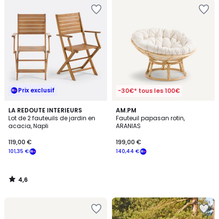
Prix exclusif
-30€* tous les 100€
4,6
LA REDOUTE INTERIEURS
AM.PM
/ 5
Lot de 2 fauteuils de jardin en
Fauteuil papasan rotin,
acacia, Napli
ARANIAS
119,00 €
199,00 €
101,35 €
140,44 €
4,6
/
5