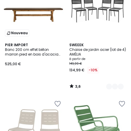
Nouveau
3,6
PIER IMPORT
11
SWEEEK
/ 5
Banc 200 cm effet béton
Chaise de jardin acier (lot de 4)
Couleurs
marron pied en bois d'acacia
AMÉLIA
CALVI
à partir de
525,00 €
149,99 €
134,99 €
-10%
3,6
/
5