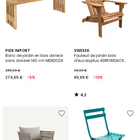
4,2
PIER IMPORT
SWEEEK
/ 5
Banc de jardin en bois de teck
Fauteuil de jardin bois
sans dossier 140 cm MENDOZA
d'eucalyptus ADIRONDACK
SALAMANCA
289,00 €
99,99 €
274,55 €
-5%
89,99 €
-10%
4,2
/
5