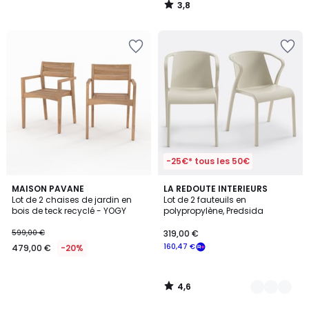
3,8
/
5
-25€* tous les 50€
4,6
MAISON PAVANE
2
LA REDOUTE INTERIEURS
/ 5
Lot de 2 chaises de jardin en
Lot de 2 fauteuils en
Couleurs
bois de teck recyclé - YOGY
polypropylène, Predsida
599,00 €
319,00 €
160,47 €
479,00 €
-20%
4,6
/
5