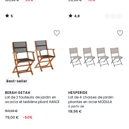
5
4,8
/
/
5
5
Best-seller
4,5
5
BERAH GETAH
11
HESPERIDE
/ 5
/
Lot de 2 fauteuils de jardin en
Lot de 4 chaises de jardin
Couleurs
5
acacia et textilène pliant HANOÏ
pliantes en acier MODULA
à partir de
159,00 €
118,96 €
79,00 €
-50%