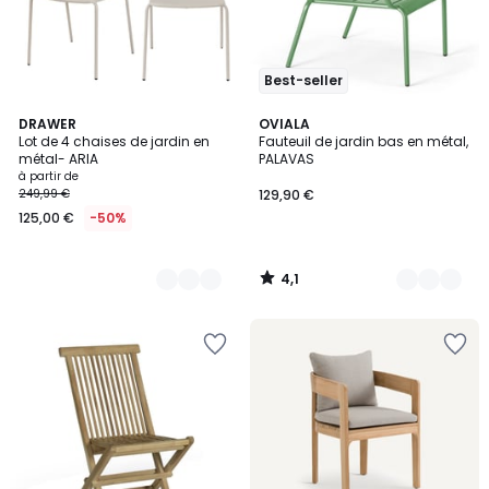
Best-seller
4,1
4
DRAWER
7
OVIALA
/ 5
Lot de 4 chaises de jardin en
Fauteuil de jardin bas en métal,
Couleurs
Couleurs
métal- ARIA
PALAVAS
à partir de
249,99 €
129,90 €
125,00 €
-50%
4,1
/
5