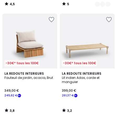
4,5
5
/
/
5
5
-30€* tous les 100€
-30€* tous les 100€
3,8
3,2
LA REDOUTE INTERIEURS
LA REDOUTE INTERIEURS
/ 5
/ 5
Fauteuil de jardin, acacia, Brut
Lit indien Adas, corde et
manguier
349,00 €
399,00 €
245,92 €
261,37 €
3,8
3,2
/
/
5
5