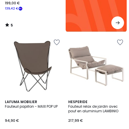
199,00 €
139,42 €
5
/
5
LAFUMA MOBILIER
3
HESPERIDE
Fauteuil papillon - MAXI POP UP
Fauteuil relax de jardin avec
Couleurs
pouf en aluminium LAMBINIO
94,90 €
217,99 €