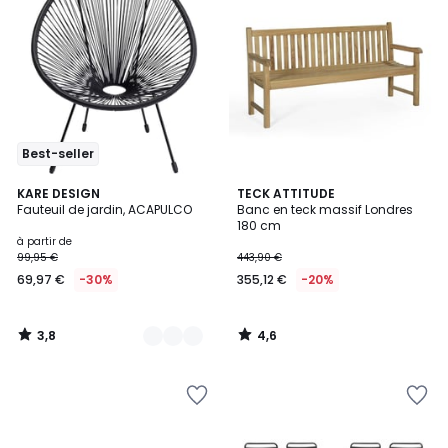
Best-seller
3,8
4,6
13
KARE DESIGN
TECK ATTITUDE
/ 5
/ 5
Fauteuil de jardin, ACAPULCO
Banc en teck massif Londres
Couleurs
180 cm
à partir de
99,95 €
443,90 €
69,97 €
-30%
355,12 €
-20%
3,8
4,6
/
/
5
5