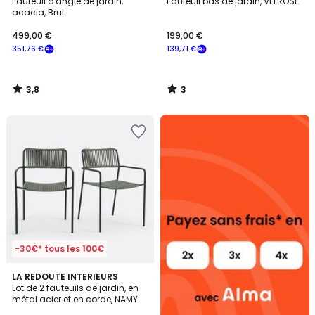
/ 5
/
Fauteuil d'angle de jardin,
Fauteuil bas de jardin, VELROSE
5
acacia, Brut
499,00 €
199,00 €
351,76 €
139,71 €
3,8
3
/
/
5
5
Alma
payez
sans
frais
-30€* tous les 100€
5
LA REDOUTE INTERIEURS
/
Lot de 2 fauteuils de jardin, en
5
métal acier et en corde, NAMY