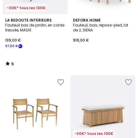
-30€* tous les 100€
5
LA REDOUTE INTERIEURS
DEFORA HOME
/
Fauteuil bas de jardin, en corde
Fauteuil, bois, repose-pied, lot
5
tressée, MASIX
de 2, SIENA
139,00 €
919,00 €
97,50 €
5
/
5
-30€* tous les 100€