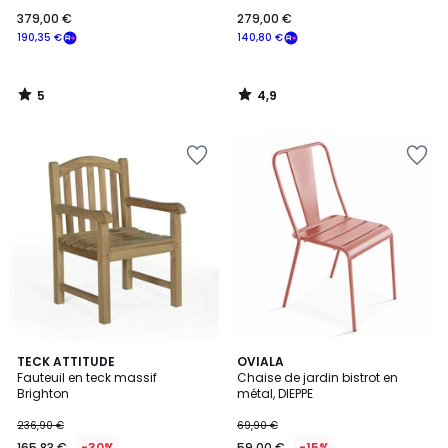
379,00 €
279,00 €
190,35 €
140,80 €
5
4,9
/
/
5
5
5
4,8
TECK ATTITUDE
6
OVIALA
/
/ 5
Fauteuil en teck massif
Chaise de jardin bistrot en
Couleurs
5
Brighton
métal, DIEPPE
236,90 €
69,90 €
165,83 €
-30%
59,00 €
-15%