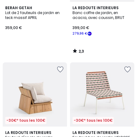
2,3
BERAH GETAH
LA REDOUTE INTERIEURS
/ 5
Lot de 2 fauteuils de jardin en
Banc coffre de jardin, en
teck massif APRIL
acacia, avec coussin, BRUT
359,00 €
399,00 €
279,96 €
2,3
/
5
-30€* tous les 100€
-30€* tous les 100€
3,8
3
LA REDOUTE INTERIEURS
LA REDOUTE INTERIEURS