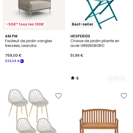
-30€* tous les 100€
Best-seller
5
AM.PM
13
HESPERIDE
/
Fauteuil de jardin sangles
Chaise de jardin pliante en
Couleurs
5
tressées, Leandra
acier GREENSBORO
759,00 €
51,99 €
533,34 €
5
/
5