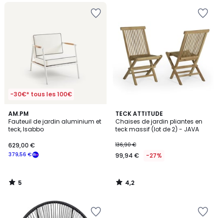
-30€* tous les 100€
5
4,2
AM.PM
TECK ATTITUDE
/
/ 5
Fauteuil de jardin aluminium et
Chaises de jardin pliantes en
5
teck, Isabbo
teck massif (lot de 2) - JAVA
629,00 €
136,90 €
379,56 €
99,94 €
-27%
5
4,2
/
/
5
5