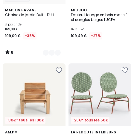
5
5
MAISON PAVANE
MILIBOO
/
Chaise de jardin Duli - DULI
Fauteuil lounge en bois massif
Couleurs
5
et sangles beiges LUCEA
à partir de
169,00 €
149,99 €
109,00 €
-35%
109,49 €
-27%
5
/
5
-30€* tous les 100€
-25€* tous les 50€
4
5
AM.PM
LA REDOUTE INTERIEURS