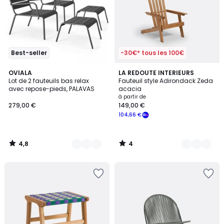
Best-seller
-30€* tous les 100€
4,8
4
3
OVIALA
3
LA REDOUTE INTERIEURS
/ 5
/
Lot de 2 fauteuils bas relax
Fauteuil style Adirondack Zeda
Couleurs
Couleurs
5
avec repose-pieds, PALAVAS
acacia
à partir de
279,00 €
149,00 €
104,66 €
4,8
4
/
/
5
5