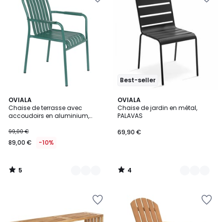
Best-seller
5
4
3
OVIALA
13
OVIALA
/
/
Chaise de terrasse avec
Chaise de jardin en métal,
Couleurs
Couleurs
5
5
accoudoirs en aluminium,
PALAVAS
FARO
99,00 €
69,90 €
89,00 €
-10%
5
4
/
/
5
5