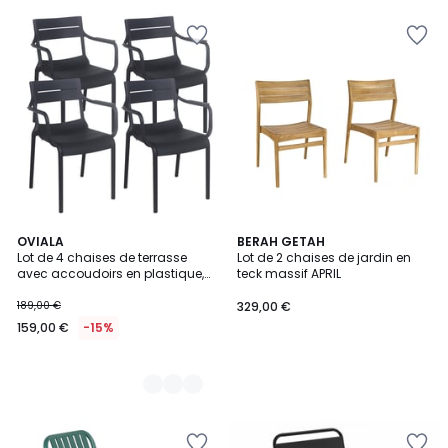
6
OVIALA
BERAH GETAH
Lot de 4 chaises de terrasse
Lot de 2 chaises de jardin en
Couleurs
avec accoudoirs en plastique,
teck massif APRIL
PANAME
189,00 €
329,00 €
159,00 €
-15%