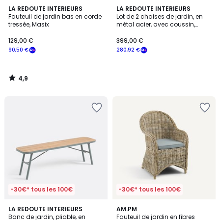
4,9
LA REDOUTE INTERIEURS
LA REDOUTE INTERIEURS
/ 5
Fauteuil de jardin bas en corde
Lot de 2 chaises de jardin, en
tressée, Masix
métal acier, avec coussin,
129,00
LACOMO
129,00 €
399,00 €
€
90,50 €
280,92 €
souscrivez
à
notre
4,9
programme
/
5
pour
payer
à
la
place
90,50
€.
-30€* tous les 100€
-30€* tous les 100€
3
LA REDOUTE INTERIEURS
AM.PM
/
Banc de jardin, pliable, en
Fauteuil de jardin en fibres