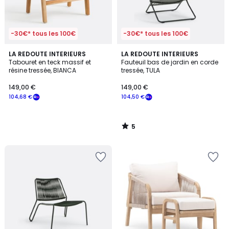
-30€* tous les 100€
-30€* tous les 100€
5
LA REDOUTE INTERIEURS
LA REDOUTE INTERIEURS
/
Tabouret en teck massif et
Fauteuil bas de jardin en corde
5
résine tressée, BIANCA
tressée, TULA
149,00 €
149,00 €
104,68 €
104,50 €
5
/
5