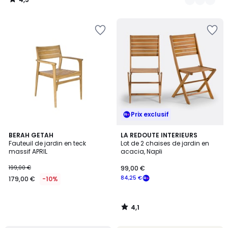
/
5
Prix exclusif
4,1
BERAH GETAH
LA REDOUTE INTERIEURS
/ 5
Fauteuil de jardin en teck
Lot de 2 chaises de jardin en
massif APRIL
acacia, Napli
199,00 €
99,00 €
84,25 €
179,00 €
-10%
4,1
/
5