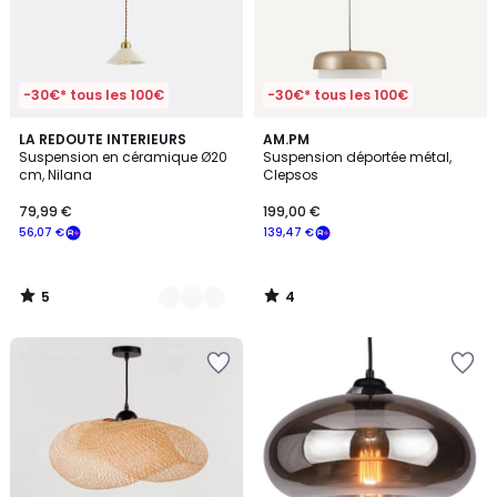
-30€* tous les 100€
-30€* tous les 100€
5
4
3
LA REDOUTE INTERIEURS
AM.PM
/
/
Suspension en céramique Ø20
Suspension déportée métal,
Couleurs
5
5
cm, Nilana
Clepsos
79,99 €
199,00 €
56,07 €
139,47 €
5
4
/
/
5
5