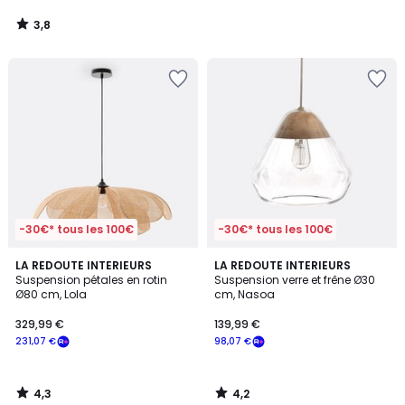
3,8
/
5
-30€* tous les 100€
-30€* tous les 100€
4,3
4,2
LA REDOUTE INTERIEURS
LA REDOUTE INTERIEURS
/ 5
/ 5
Suspension pétales en rotin
Suspension verre et frêne Ø30
Ø80 cm, Lola
cm, Nasoa
329,99 €
139,99 €
231,07 €
98,07 €
4,3
4,2
/
/