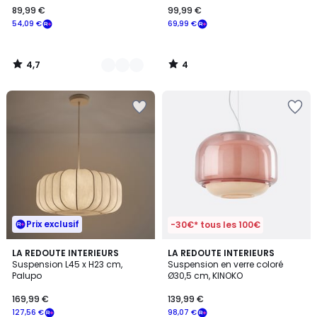
89,99 €
99,99 €
€
54,09 €
69,99 €
souscrivez
à
notre
4,7
4
programme
/
/
5
5
pour
payer
à
la
place
54,09
€.
Prix exclusif
-30€* tous les 100€
5
4
LA REDOUTE INTERIEURS
6
LA REDOUTE INTERIEURS
/
/
Suspension L45 x H23 cm,
Suspension en verre coloré
Couleurs
5
5
Palupo
Ø30,5 cm, KINOKO
169,99 €
139,99 €
127,56 €
98,07 €