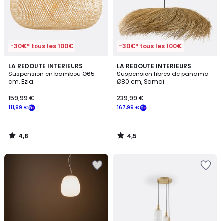
-30€* tous les 100€
-30€* tous les 100€
4,8
4,5
LA REDOUTE INTERIEURS
LA REDOUTE INTERIEURS
/ 5
/ 5
Suspension en bambou Ø65
Suspension fibres de panama
cm, Ezia
Ø80 cm, Samaï
159,99 €
239,99 €
111,99 €
167,99 €
4,8
4,5
/
/
5
5