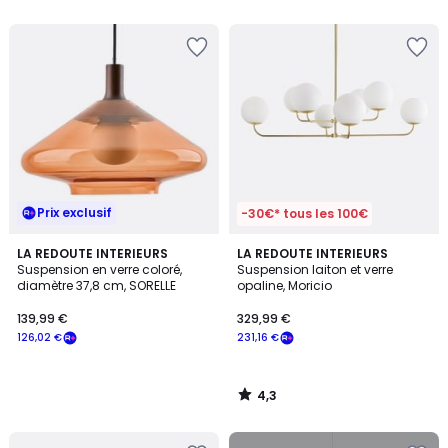
5
5
Prix exclusif
-30€* tous les 100€
4,3
LA REDOUTE INTERIEURS
LA REDOUTE INTERIEURS
/ 5
Suspension en verre coloré,
Suspension laiton et verre
diamètre 37,8 cm, SORELLE
opaline, Moricio
139,99 €
329,99 €
126,02 €
231,16 €
4,3
/
5