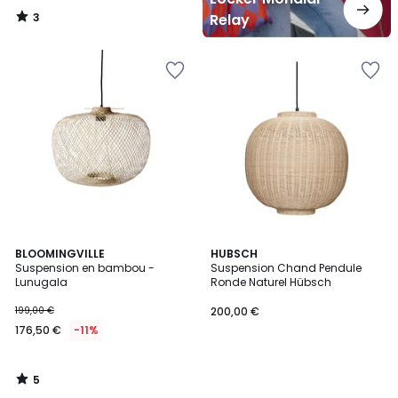
3
Relay
/
5
5
BLOOMINGVILLE
HUBSCH
/
Suspension en bambou -
Suspension Chand Pendule
5
Lunugala
Ronde Naturel Hübsch
199,00 €
200,00 €
176,50 €
-11%
5
/