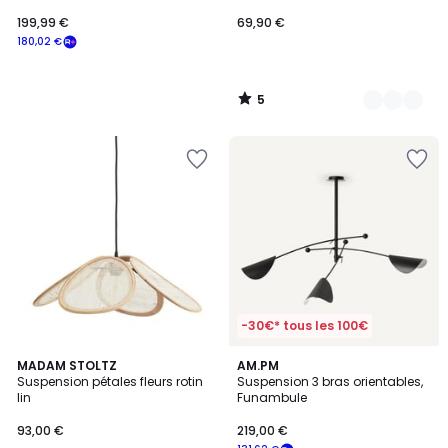
199,99 €
69,90 €
180,02 €
5
/
5
-30€* tous les 100€
5
4,1
MADAM STOLTZ
AM.PM
/
/ 5
Suspension pétales fleurs rotin
Suspension 3 bras orientables,
5
lin
Funambule
93,00 €
219,00 €