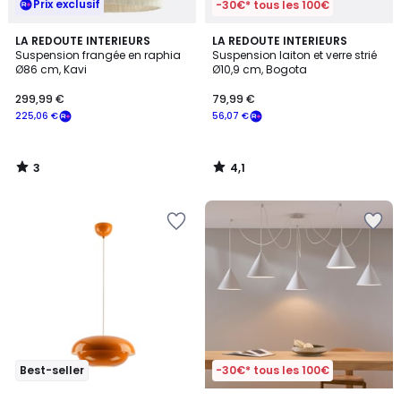
Prix exclusif
-30€* tous les 100€
3
4,1
LA REDOUTE INTERIEURS
LA REDOUTE INTERIEURS
/
/ 5
Suspension frangée en raphia
Suspension laiton et verre strié
5
Ø86 cm, Kavi
Ø10,9 cm, Bogota
299,99 €
79,99 €
225,06 €
56,07 €
3
4,1
/
/
5
5
Best-seller
-30€* tous les 100€