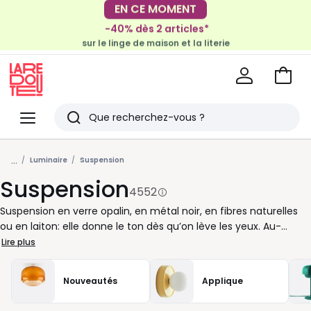
-40% dès 2 articles*
EN CE MOMENT
sur le linge de maison et la literie
-30€ tous les 100€*
sur le meuble & la déco
Voir
mon
La
panie
Redoute
Menu
Rechercher
Derniers
...
articles
Luminaire
Suspension
Suspension
vus
4552
Suspension en verre opalin, en métal noir, en fibres naturelles
ou en laiton: elle donne le ton dès qu’on lève les yeux. Au-
dessus de la table à manger, elle cadre les repas et diffuse une
Lire plus
lumière agréable. Dans l’entrée, elle accueille sans alourdir
l’espace. Dans une chambre, elle remplace la lampe de chevet
Nouveautés
Applique
et libère la surface des tables. Pour bien la choisir, pensez
d’abord au volume de la pièce et à la hauteur sous plafond. Un