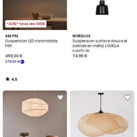
-30€* tous les 100€
4,5
AM.PM
NORDLUX
/ 5
Suspension LED minimaliste,
Suspension surface douce et
Filifi
satinée en métal, LOUELLA
à partir de
459,00 €
74,95 €
275,50 €
4,5
/
5