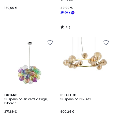
170,00 €
49,99 €
25,00 €
4,5
/
5
LUCANDE
IDEAL LUX
Suspension en verre design,
Suspension PERLAGE
Diborah
271,89 €
900,24 €