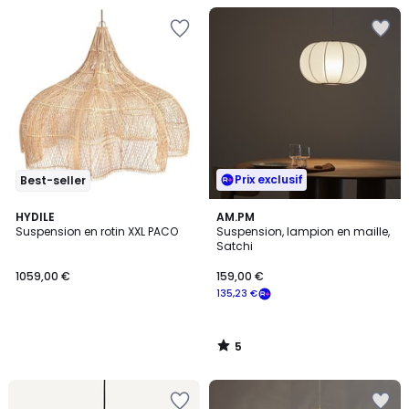
Prix exclusif
Best-seller
5
HYDILE
AM.PM
/
Suspension en rotin XXL PACO
Suspension, lampion en maille,
5
Satchi
1059,00 €
159,00 €
135,23 €
5
/
5