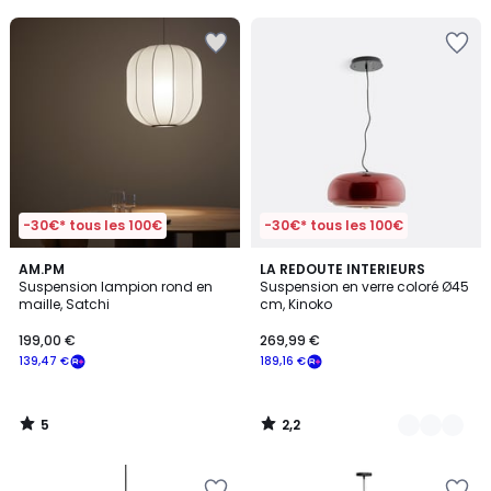
5
-30€* tous les 100€
-30€* tous les 100€
5
2,2
AM.PM
3
LA REDOUTE INTERIEURS
/
/ 5
Suspension lampion rond en
Suspension en verre coloré Ø45
Couleurs
5
maille, Satchi
cm, Kinoko
199,00 €
269,99 €
139,47 €
189,16 €
5
2,2
/
/
5
5