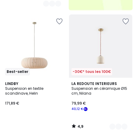
Best-seller
-30€* tous les 100€
4,9
LINDBY
6
LA REDOUTE INTERIEURS
/ 5
Suspension en textile
Suspension en céramique Ø15
Couleurs
scandinave, Helin
cm, Nilana
171,89 €
79,99 €
40,12 €
4,9
/
5