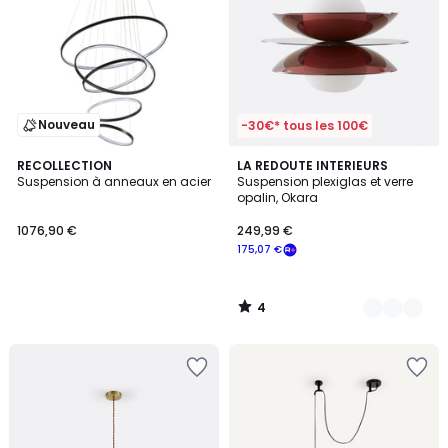
Nouveau
-30€* tous les 100€
4
RECOLLECTION
3
LA REDOUTE INTERIEURS
/
Suspension à anneaux en acier
Suspension plexiglas et verre
Couleurs
5
opalin, Okara
1076,90 €
249,99 €
175,07 €
4
/
5