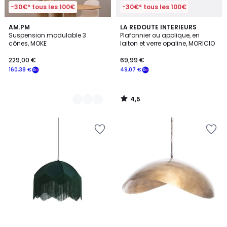
-30€* tous les 100€
-30€* tous les 100€
4,5
2
AM.PM
LA REDOUTE INTERIEURS
/ 5
Suspension modulable 3
Plafonnier ou applique, en
Couleurs
cônes, MOKE
laiton et verre opaline, MORICIO
229,00 €
69,99 €
160,38 €
49,07 €
4,5
/
5