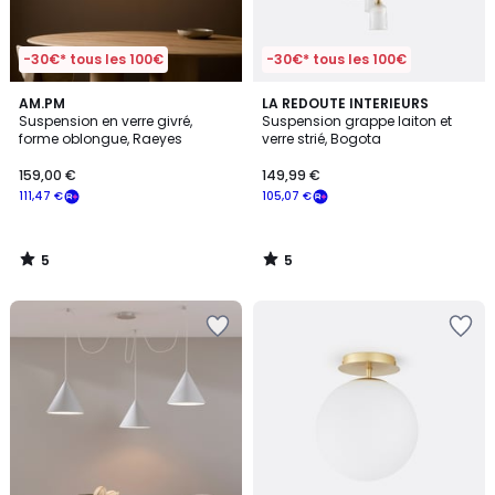
-30€* tous les 100€
-30€* tous les 100€
5
5
AM.PM
LA REDOUTE INTERIEURS
/
/
Suspension en verre givré,
Suspension grappe laiton et
5
5
forme oblongue, Raeyes
verre strié, Bogota
159,00 €
149,99 €
111,47 €
105,07 €
5
5
/
/
5
5