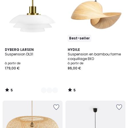
Best-seller
5
5
5
DYBERG LARSEN
HYDILE
/
/
Suspension DL31
Suspension en bambou forme
Couleurs
5
5
coquillage EKO
à partir de
à partir de
179,00 €
86,00 €
5
5
/
/
5
5