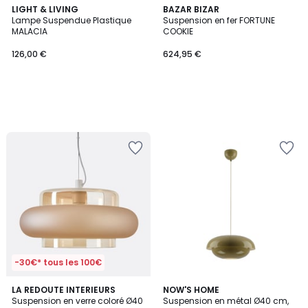
LIGHT & LIVING
BAZAR BIZAR
Lampe Suspendue Plastique
Suspension en fer FORTUNE
MALACIA
COOKIE
126,00 €
624,95 €
-30€* tous les 100€
2,3
LA REDOUTE INTERIEURS
NOW'S HOME
/ 5
Suspension en verre coloré Ø40
Suspension en métal Ø40 cm,