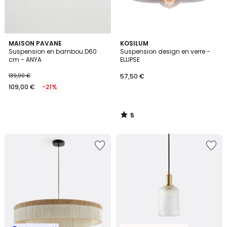
5
MAISON PAVANE
KOSILUM
/
Suspension en bambou D60
Suspension design en verre -
5
cm - ANYA
ELLIPSE
139,00 €
57,50 €
109,00 €
-21%
5
/
5