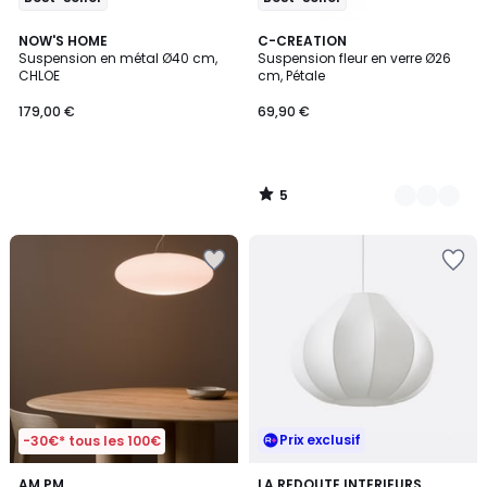
5
NOW'S HOME
6
C-CREATION
/
Suspension en métal Ø40 cm,
Suspension fleur en verre Ø26
Couleurs
5
CHLOE
cm, Pétale
179,00 €
69,90 €
5
/
5
Prix exclusif
-30€* tous les 100€
4
AM.PM
LA REDOUTE INTERIEURS