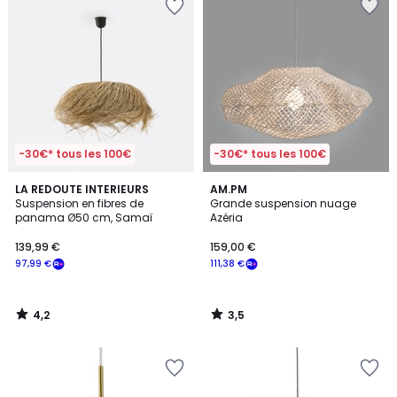
-30€* tous les 100€
-30€* tous les 100€
4,2
3,5
LA REDOUTE INTERIEURS
AM.PM
/ 5
/ 5
Suspension en fibres de
Grande suspension nuage
panama Ø50 cm, Samaï
Azéria
139,99 €
159,00 €
97,99 €
111,38 €
4,2
3,5
/
/
5
5