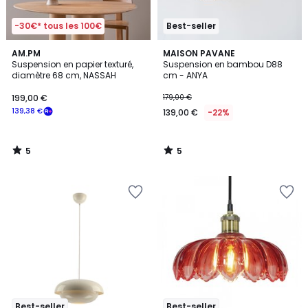
-30€* tous les 100€
Best-seller
5
5
AM.PM
MAISON PAVANE
/
/
Suspension en papier texturé,
Suspension en bambou D88
5
5
diamètre 68 cm, NASSAH
cm - ANYA
199,00 €
179,00 €
139,38 €
139,00 €
-22%
5
5
/
/
5
5
Best-seller
Best-seller