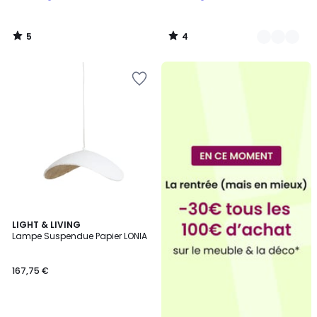
5
4
/
/
5
5
2
LIGHT & LIVING
Lampe Suspendue Papier LONIA
Couleurs
167,75 €