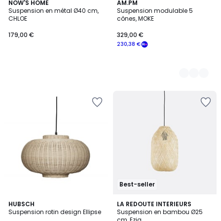
NOW'S HOME
2
AM.PM
Suspension en métal Ø40 cm,
Suspension modulable 5
Couleurs
CHLOE
cônes, MOKE
179,00 €
329,00 €
230,38 €
Best-seller
4,5
HUBSCH
LA REDOUTE INTERIEURS
/ 5
Suspension rotin design Ellipse
Suspension en bambou Ø25
cm, Ezia