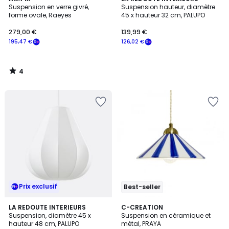
/
Suspension en verre givré,
Suspension hauteur, diamètre
5
forme ovale, Raeyes
45 x hauteur 32 cm, PALUPO
279,00 €
139,99 €
195,47 €
126,02 €
4
/
5
Prix exclusif
Best-seller
5
LA REDOUTE INTERIEURS
3
C-CREATION
/
Suspension, diamètre 45 x
Suspension en céramique et
Couleurs
5
hauteur 48 cm, PALUPO
métal, PRAYA