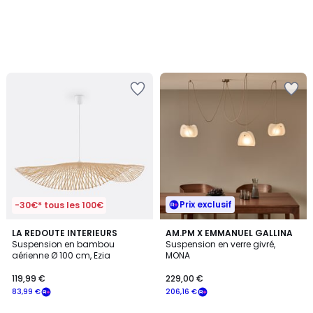
Prix exclusif
-30€* tous les 100€
3,8
LA REDOUTE INTERIEURS
AM.PM X EMMANUEL GALLINA
/ 5
Suspension en bambou
Suspension en verre givré,
aérienne Ø 100 cm, Ezia
MONA
119,99 €
229,00 €
83,99 €
206,16 €