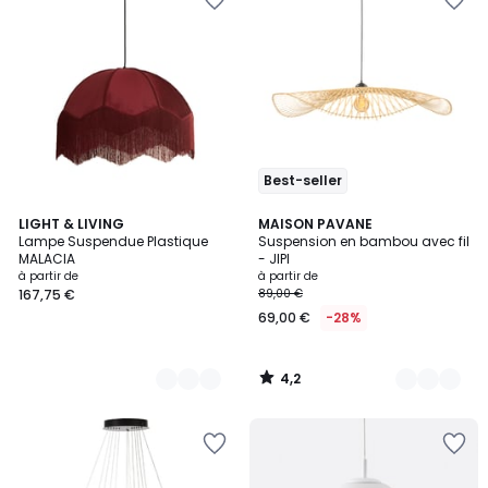
Best-seller
4,2
3
LIGHT & LIVING
2
MAISON PAVANE
/ 5
Lampe Suspendue Plastique
Suspension en bambou avec fil
Couleurs
Couleurs
MALACIA
- JIPI
à partir de
à partir de
167,75 €
89,00 €
69,00 €
-28%
4,2
/
5