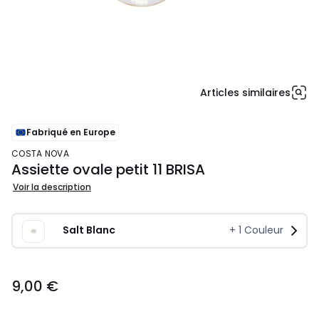
Articles similaires
Fabriqué en Europe
COSTA NOVA
Assiette ovale petit 11 BRISA
Voir la description
Salt Blanc
+
1
Couleur
9,00
9,00 €
€.