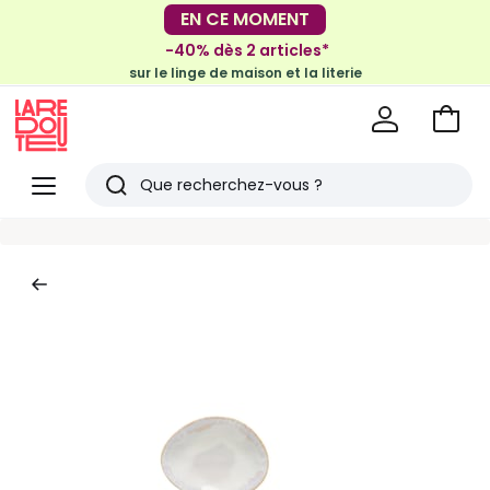
-30€ tous les 100€*
EN CE MOMENT
sur le meuble & la déco
-40% dès 2 articles*
sur le linge de maison et la literie
Voir
mon
La
panie
Redoute
Menu
Rechercher
Derniers
articles
vus