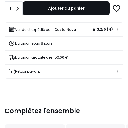
Quantité
1
Ajouter au panier
Ajoute
à
une
liste
3,2/5 (4)
Vendu et expédié par :
Costa Nova
Livraison sous 8 jours
Livraison gratuite dès 150,00 €
Retour payant
Complétez l'ensemble