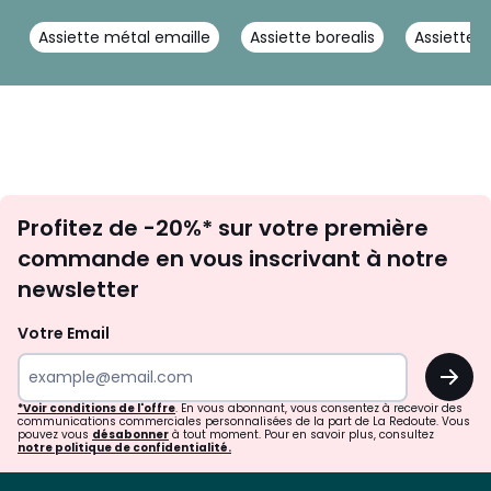
Assiette métal emaille
Assiette borealis
Assiette 
Inscription
Profitez de -20%* sur votre première
newsletter
commande en vous inscrivant à notre
newsletter
Votre Email
OK
*Voir conditions de l'offre
. En vous abonnant, vous consentez à recevoir des
communications commerciales personnalisées de la part de La Redoute. Vous
pouvez vous
désabonner
à tout moment. Pour en savoir plus, consultez
notre politique de confidentialité.