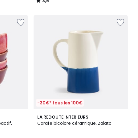
3,5
/
5
-30€* tous les 100€
4
4,6
LA REDOUTE INTERIEURS
Couleurs
/ 5
actif,
Carafe bicolore céramique, Zalato