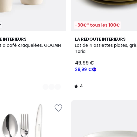
r
-30€* tous les 100€
4
E INTERIEURS
LA REDOUTE INTERIEURS
/
es à café craquelées, GOGAIN
Lot de 4 assiettes plates, grè
5
Toria
49,99 €
29,99 €
4
/
5