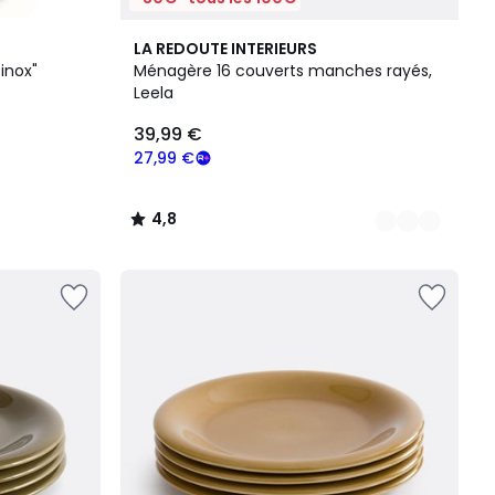
4
4,8
LA REDOUTE INTERIEURS
Couleurs
/ 5
inox"
Ménagère 16 couverts manches rayés,
Leela
39,99 €
27,99 €
4,8
/
5