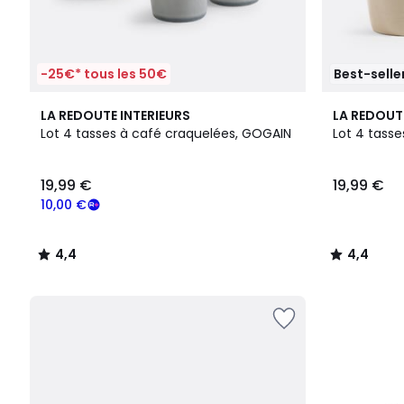
-25€* tous les 50€
Best-selle
4,4
4
4,4
LA REDOUTE INTERIEURS
LA REDOUT
/ 5
Couleurs
/ 5
Lot 4 tasses à café craquelées, GOGAIN
Lot 4 tass
19,99 €
19,99 €
10,00 €
4,4
4,4
/
/
5
5