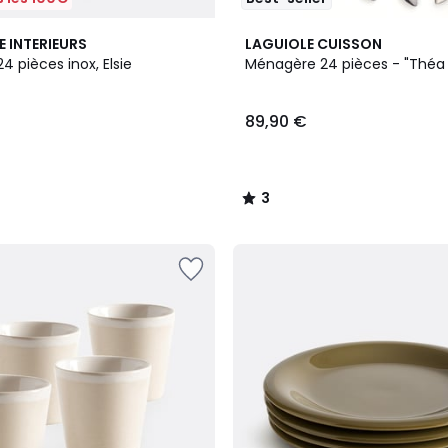
3
E INTERIEURS
LAGUIOLE CUISSON
/
 pièces inox, Elsie
Ménagère 24 pièces - "Théa 
5
89,90 €
3
/
5