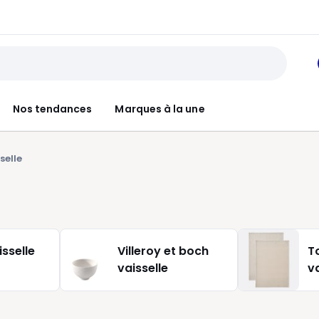
Nos tendances
Marques à la une
selle
isselle
Villeroy et boch
T
vaisselle
v