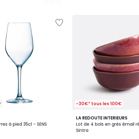
r
-30€* tous les 100€
5
LA REDOUTE INTERIEURS
/
rres à pied 35cl - SENS
Lot de 4 bols en grès émail ré
5
Sintra