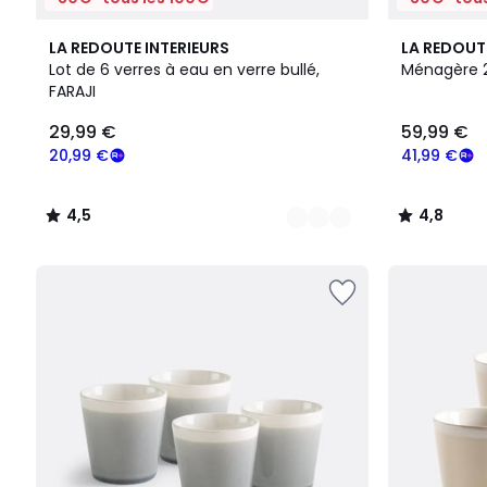
6
4,5
4,8
LA REDOUTE INTERIEURS
LA REDOUT
Couleurs
/ 5
/ 5
Lot de 6 verres à eau en verre bullé,
Ménagère 24
FARAJI
29,99
29,99 €
59,99 €
€
souscrivez
20,99 €
41,99 €
à
notre
4,5
4,8
programme
/
/
pour
5
5
payer
à
la
place
20,99
€.