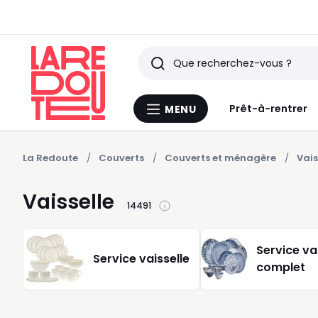
Rechercher
Derniers
Prêt-à-rentrer
MENU
Menu
articles
La
Redoute
vus
La Redoute
Couverts
Couverts et ménagère
Vais
Vaisselle
14491
Service va
Service vaisselle
complet