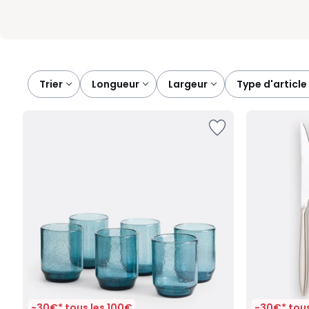
Trier
longueur
largeur
type d'article
-30€* tous les 100€
-30€* tous