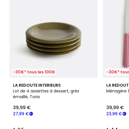
-30€* tous les 100€
-30€* tous
2
3,5
6
4,4
LA REDOUTE INTERIEURS
LA REDOUT
Couleurs
/ 5
Couleurs
/ 5
Lot de 4 assiettes à dessert, grès
Ménagère 16
émaillé, Toria
39,99 €
39,99 €
27,99 €
23,99 €