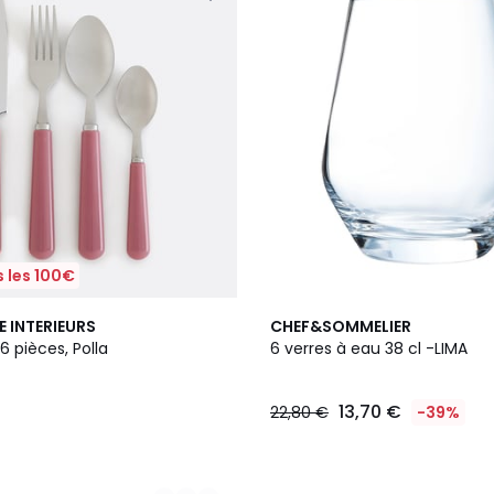
 les 100€
E INTERIEURS
CHEF&SOMMELIER
 pièces, Polla
6 verres à eau 38 cl -LIMA
13,70 €
22,80 €
-39%