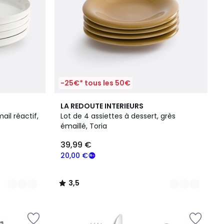
-25€* tous les 50€
2
3,5
LA REDOUTE INTERIEURS
Couleurs
/ 5
ail réactif,
Lot de 4 assiettes à dessert, grès
émaillé, Toria
39,99 €
20,00 €
3,5
/
5