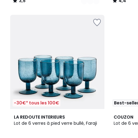
3,5
4,4
/
/
5
5
-30€* tous les 100€
Best-selle
4
4,5
LA REDOUTE INTERIEURS
COUZON
Couleurs
/ 5
Lot de 6 verres à pied verre bullé, Faraji
Lot de 6 ve