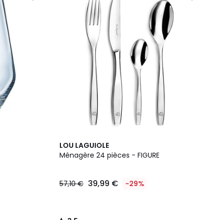
3,5
LOU LAGUIOLE
/ 5
Ménagère 24 pièces - FIGURE
39,99 €
57,10 €
-29%