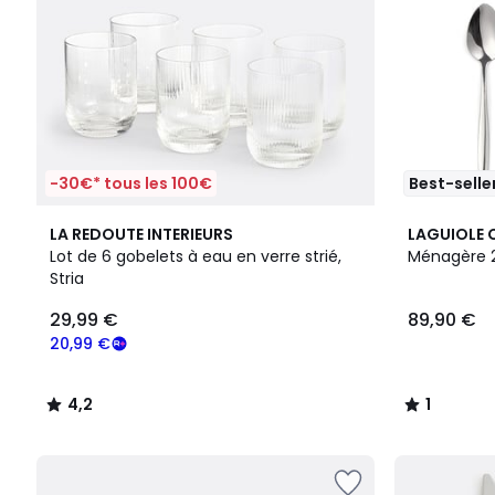
-30€* tous les 100€
Best-selle
4,2
1
LA REDOUTE INTERIEURS
LAGUIOLE 
/ 5
/
Lot de 6 gobelets à eau en verre strié,
Ménagère 2
5
Stria
29,99 €
89,90 €
20,99 €
4,2
1
/
/
5
5