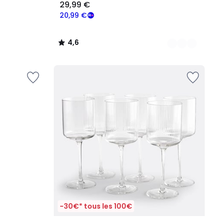
29,99 €
20,99 €
4,6
/
5
-30€* tous les 100€