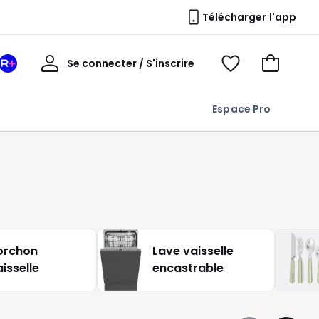
Télécharger l'app
Mon
Se connecter / S'inscrire
Mon
Voir
Voir
compte
espace
mes
mon
La
favoris
panier
Espace Pro
Redoute
+
orchon
Lave vaisselle
aisselle
encastrable