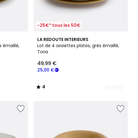
-25€* tous les 50€
2
4
LA REDOUTE INTERIEURS
Couleurs
/
s émaillé,
Lot de 4 assiettes plates, grès émaillé,
5
Toria
49,99 €
25,00 €
4
/
5