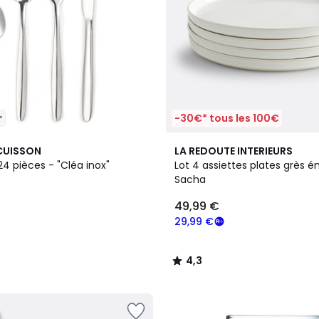
r
-30€* tous les 100€
3
4,3
CUISSON
LA REDOUTE INTERIEURS
Couleurs
/ 5
4 pièces - "Cléa inox"
Lot 4 assiettes plates grès ém
Sacha
49,99 €
29,99 €
4,3
/
5