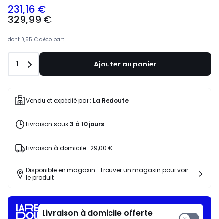
231,16 €
329,99 €
dont
0,55 €
d'éco part
Quantité
1
Ajouter au panier
Vendu et expédié par :
La Redoute
Livraison sous
3 à 10 jours
Livraison à domicile :
29,00 €
Disponible en magasin : Trouver un magasin pour voir
le produit
Livraison à domicile offerte