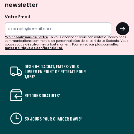
newsletter
Votre Email
OK
*Voir conditions de l'offre
. En vous abonnant, vous consentez à recevoir des
communications commerciales personnalisées de la part de La Redoute. Vous
pouvez vous
désabonner
à tout moment. Pour en savoir plus, consultez
notre politique de confidentialité.
DÈS 49€ D’ACHAT, FAITES-VOUS
LIVRER EN POINT DE RETRAIT POUR
1,95€*
RETOURS GRATUITS*
30 JOURS POUR CHANGER D'AVIS*