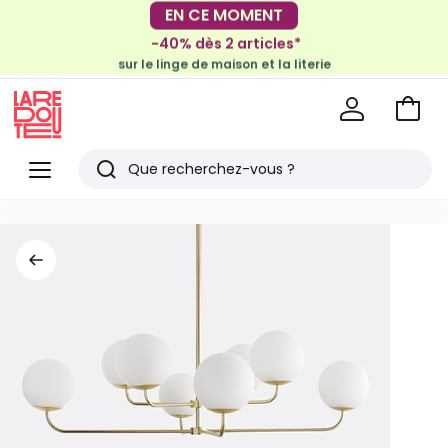
-30€ tous les 100€*
-40% dès 2 articles*
sur le meuble & la déco
sur le linge de maison et la literie
Voir
mon
La
panie
Redoute
Menu
Rechercher
Derniers
articles
vus