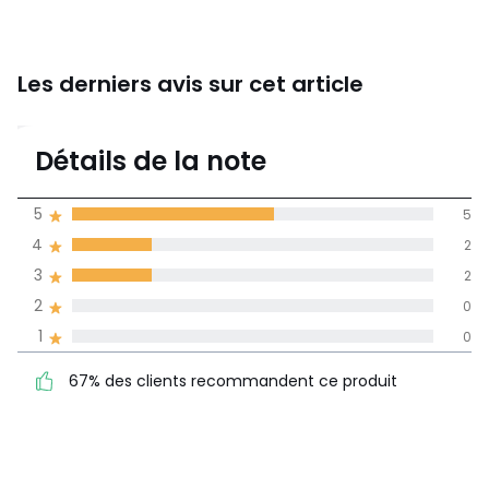
Les derniers avis sur cet article
4,3
Détails de la note
(9)
moyenne des avis
5
5
dans toutes les
4
2
langues
3
2
Informations,
2
0
La Redoute s'engage
1
0
67% des clients
5
5
recommandent ce produit
4
2
67% des clients recommandent ce produit
3
2
2
0
1
0