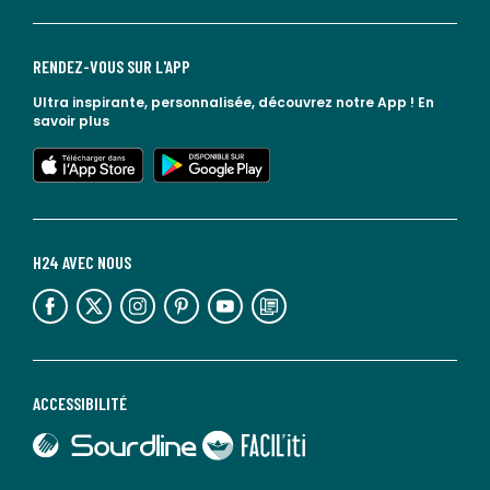
RENDEZ-VOUS SUR L'APP
Ultra inspirante, personnalisée, découvrez notre App !
En
savoir plus
lien vers l'app store
lien vers google play
H24 AVEC NOUS
lien vers l'espace réseaux sociaux
lien vers l'espace réseaux sociaux
lien vers l'espace réseaux sociaux
lien vers l'espace réseaux sociaux
lien vers l'espace réseaux sociaux
lien vers le blog la redoute
ACCESSIBILITÉ
lien vers Sourdline
lien vers Faciliti