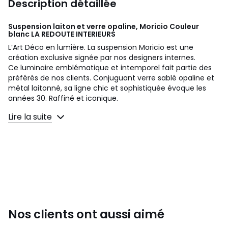
Description détaillée
Suspension laiton et verre opaline, Moricio Couleur
blanc
LA REDOUTE INTERIEURS
L’Art Déco en lumière. La suspension Moricio est une
création exclusive signée par nos designers internes.
Ce luminaire emblématique et intemporel fait partie des
préférés de nos clients. Conjuguant verre sablé opaline et
métal laitonné, sa ligne chic et sophistiquée évoque les
années 30. Raffiné et iconique.
Lire la suite
Description
• En fer finition laiton
• Abat-jour globe en verre opaline mat (8 au total)
• Douille E14 pour ampoule fluocompacte 4W maxi (non
fournie)
• Compatible avec des ampoules des classes
énergétiques : A
Dimensions
• Longueur : 86,5 cm
Nos clients ont aussi aimé
• Hauteur : 61 cm