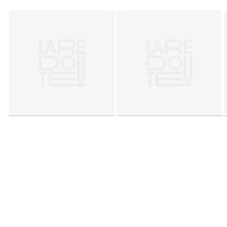
• Largeur : 86,5 cm
• Abat-jour : Ø15 cm
Dimensions et poids des colis
1 colis
• L88 x H28 x P77 cm, 6,92 kg
Couleurs
Blanc
Tailles
DIAM 76 cm
Caractéristiques environnementales de l’emballage
En savoir plus sur nos emballages