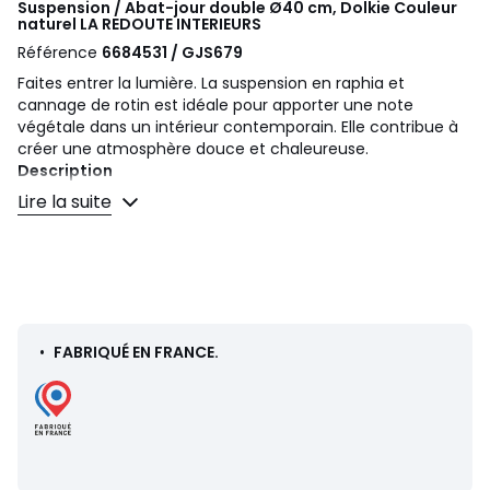
Suspension / Abat-jour double Ø40 cm, Dolkie Couleur
naturel
LA REDOUTE INTERIEURS
Référence
6684531 / GJS679
Faites entrer la lumière. La suspension en raphia et
cannage de rotin est idéale pour apporter une note
végétale dans un intérieur contemporain. Elle contribue à
créer une atmosphère douce et chaleureuse.
Description
• Double abat-jour en raphia et cannage de rotin, avec
Lire la suite
ganse de coton
• Structure en acier galvanisé recouvert d'une peinture
époxy
• Support pour douille E27
• Ce produit est non électrifié, câble électrique Baulind
vendu sur le site
•
FABRIQUÉ EN FRANCE.
Dimensions
• Diamètre : 40 cm
• Hauteur : 35 cm