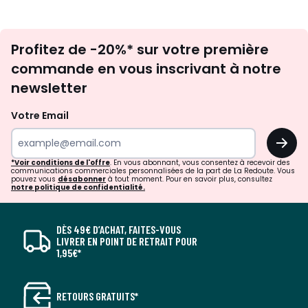
Inscription
Profitez de -20%* sur votre première
newsletter
commande en vous inscrivant à notre
newsletter
Votre Email
OK
*Voir conditions de l'offre
. En vous abonnant, vous consentez à recevoir des
communications commerciales personnalisées de la part de La Redoute. Vous
pouvez vous
désabonner
à tout moment. Pour en savoir plus, consultez
notre politique de confidentialité.
DÈS 49€ D’ACHAT, FAITES-VOUS
LIVRER EN POINT DE RETRAIT POUR
1,95€*
RETOURS GRATUITS*