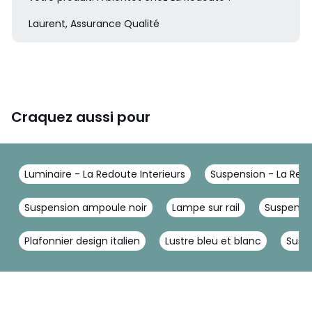
Laurent, Assurance Qualité
Craquez aussi pour
Luminaire - La Redoute Interieurs
Suspension - La Redo
Suspension ampoule noir
Lampe sur rail
Suspensio
Plafonnier design italien
Lustre bleu et blanc
Susp