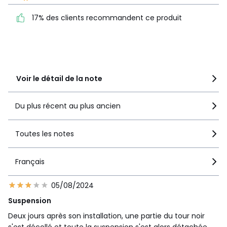
5
0
recommandent ce produit
4
1
17% des clients recommandent ce produit
3
2
2
1
1
3
Voir le détail de la note
Du plus récent au plus ancien
Toutes les notes
Français
05/08/2024
Suspension
Deux jours après son installation, une partie du tour noir