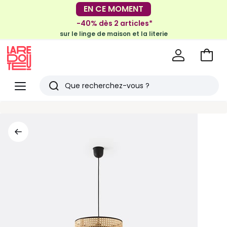
-30€ tous les 100€*
EN CE MOMENT
sur le meuble & la déco
-40% dès 2 articles*
sur le linge de maison et la literie
Voir
mon
La
panie
Redoute
Menu
Rechercher
Derniers
articles
vus