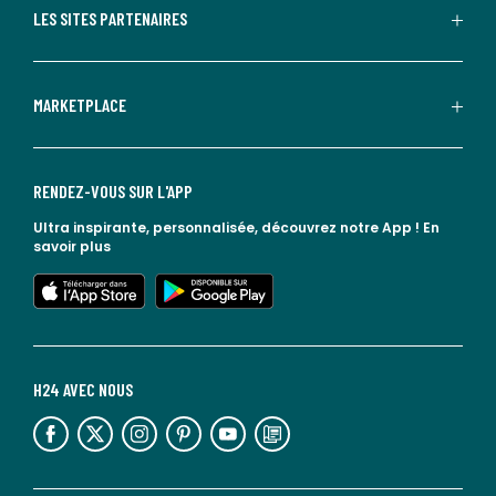
LES SITES PARTENAIRES
MARKETPLACE
RENDEZ-VOUS SUR L'APP
Ultra inspirante, personnalisée, découvrez notre App !
En
savoir plus
lien vers l'app store
lien vers google play
H24 AVEC NOUS
lien vers l'espace réseaux sociaux
lien vers l'espace réseaux sociaux
lien vers l'espace réseaux sociaux
lien vers l'espace réseaux sociaux
lien vers l'espace réseaux sociaux
lien vers le blog la redoute