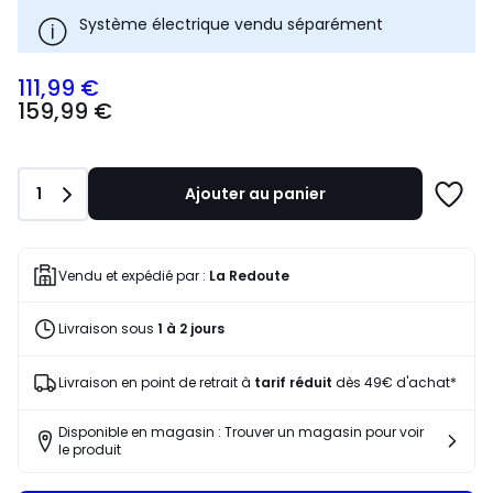
Système électrique vendu séparément
111,99 €
159,99
159,99 €
€
souscrivez
à
notre
Quantité
1
Ajouter au panier
programme
Ajoute
pour
à
payer
une
à
liste
Vendu et expédié par :
La Redoute
la
place
Livraison sous
1 à 2 jours
111,99
€.
Livraison en point de retrait à
tarif réduit
dès 49€ d'achat*
Disponible en magasin : Trouver un magasin pour voir
le produit