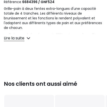
Référence
6684396 / GNF524
Grille-pain à deux fentes extra-longues d'une capacité
totale de 4 tranches. Les différents niveaux de
brunissement et les fonctions le rendent polyvalent et
l'adaptent aux différents types de pain et aux préférences
de chacun.
6 niveaux de brunissement différents pour de meilleurs
Lire la suite
résultats ; fonction de décongélation ; fonction de
réchauffage ; fonction bagel pour griller un seul côté de la
tranche
L'éjection automatique des tranches à la fin du cycle de
brunissement garantit un maximum de commodité
Le nettoyage de l'intérieur du grille-pain est facilité par
le tiroir ramasse-miettes
Larges fentes avec centrage automatique, pour des
tranches de différentes épaisseurs
Nos clients ont aussi aimé
Les fentes extra-longues sont parfaites pour réchauffer
des tranches de pain de différentes longueurs et
dimensions