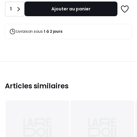
notre
Quantité
1
Ajouter au panier
programme
Ajoute
pour
à
payer
une
à
liste
Livraison sous
1 à 2 jours
la
place
179,99
€.
Articles similaires