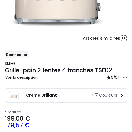
Articles similaires
Best-seller
SMEG
Grille-pain 2 fentes 4 tranches TSF02
Voir la description
5
/5
1 avis
Crème Brillant
+
7
Couleurs
199,99
à partir de
199,00 €
€
179,57 €
souscrivez
à