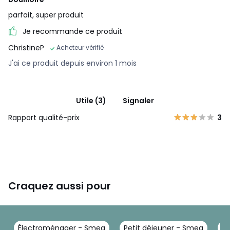
parfait, super produit
Je recommande ce produit
ChristineP
Acheteur vérifié
J'ai ce produit depuis environ 1 mois
Utile (3)
Signaler
Rapport qualité-prix
3
Craquez aussi pour
Électroménager - Smeg
Petit déjeuner - Smeg
Gr