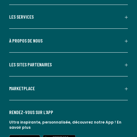
LES SERVICES
À PROPOS DE NOUS
LES SITES PARTENAIRES
MARKETPLACE
RENDEZ-VOUS SUR L'APP
Ultra inspirante, personnalisée, découvrez notre App !
En
savoir plus
lien vers l'app store
lien vers google play