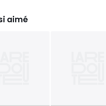
si aimé