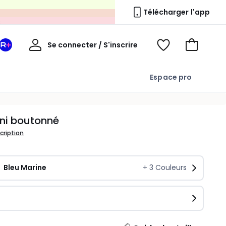
s
Télécharger l'app
Mon
Se connecter / S'inscrire
Mon
Voir
Voir
compte
espace
mes
mon
La
favoris
panier
Espace pro
Redoute
+
uni boutonné
scription
Bleu Marine
+
3
Couleurs