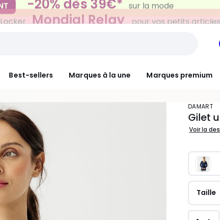
Mondial Relay
 Locker
pour vos petits article
Best-sellers
Marques à la une
Marques premium
DAMART
Gilet 
Voir la de
Taille