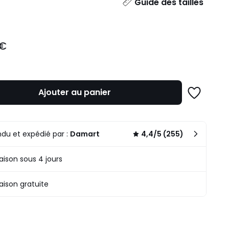
ité
Guide des tailles
 €
Ajouter au panier
Ajouter
à
une
liste
du et expédié par :
Damart
4,4/5 (255)
raison sous 4 jours
raison gratuite