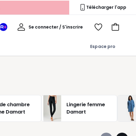
s
Télécharger l'app
Mon
Se connecter / S'inscrire
Mon
Voir
Voir
compte
espace
mes
mon
La
favoris
panier
Espace pro
Redoute
+
 de chambre
Lingerie femme
e Damart
Damart