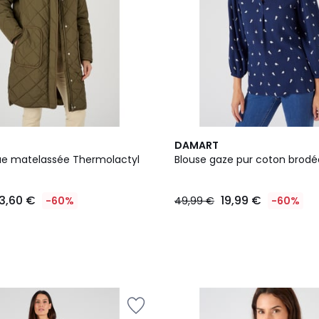
DAMART
ue matelassée Thermolactyl
Blouse gaze pur coton brodé
3,60 €
19,99 €
-60%
49,99 €
-60%