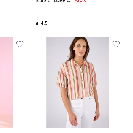
13,99 €
19,99 €
-30%
4,5
/
5