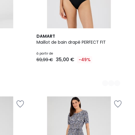
2
DAMART
Couleurs
Maillot de bain drapé PERFECT FIT
à partir de
35,00 €
69,99 €
-49%