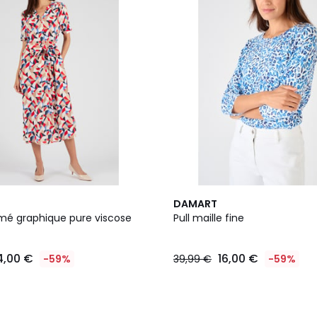
2
DAMART
Couleurs
mé graphique pure viscose
Pull maille fine
4,00 €
16,00 €
-59%
39,99 €
-59%