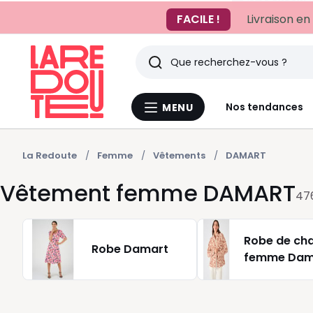
FACILE !
Livraison en
Rechercher
Derniers
Nos tendances
MENU
Menu
articles
La
Redoute
vus
La Redoute
Femme
Vêtements
DAMART
Vêtement femme DAMART
47
Robe de ch
Robe Damart
femme Dam