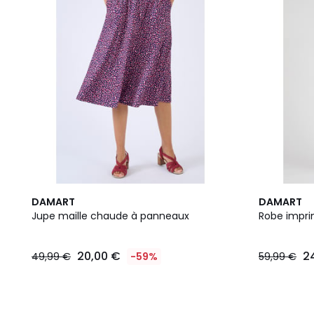
DAMART
DAMART
Jupe maille chaude à panneaux
Robe impri
20,00 €
2
49,99 €
-59%
59,99 €