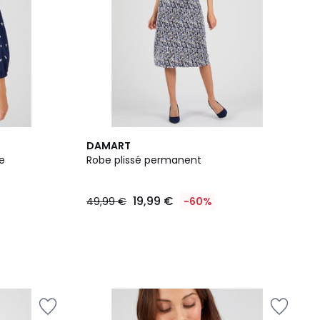
DAMART
e
Robe plissé permanent
19,99 €
49,99 €
-60%