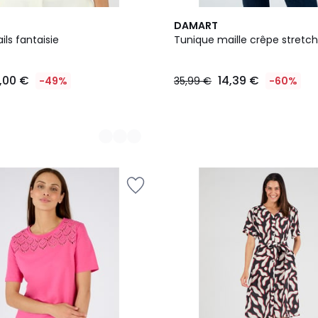
3
DAMART
Couleurs
ils fantaisie
Tunique maille crêpe stretch 
5,00 €
14,39 €
-49%
35,99 €
-60%