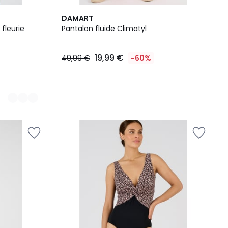
DAMART
fleurie
Pantalon fluide Climatyl
19,99 €
49,99 €
-60%