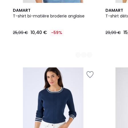
3
3
DAMART
DAMART
Couleurs
Couleurs
T-shirt bi-matière broderie anglaise
T-shirt déta
10,40
10,40 €
1
25,99 €
-59%
29,99 €
€
au
lieu
de
25,99
€
59%
de
réduction
appliquée.