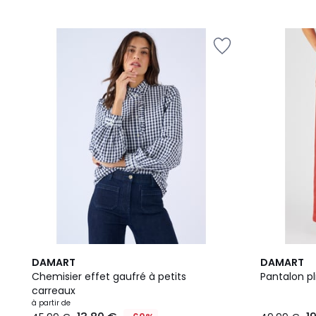
3
DAMART
DAMART
Couleurs
Chemisier effet gaufré à petits
Pantalon p
carreaux
à partir de