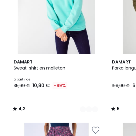
3
4,2
5
DAMART
DAMART
Couleurs
/ 5
/
Sweat-shirt en molleton
Parka long
5
à partir de
10,80 €
6
35,99 €
-69%
159,00 €
4,2
5
/
/
5
5