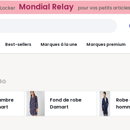
Mondial Relay
 Locker
pour vos petits article
Best-sellers
Marques à la une
Marques premium
6
ambre
Fond de robe
Robe
art
Damart
homm