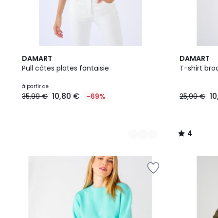
3
2
4
DAMART
DAMART
Couleurs
Couleurs
/
Pull côtes plates fantaisie
T-shirt bro
5
à partir de
10,80 €
10
35,99 €
-69%
25,99 €
4
/
5