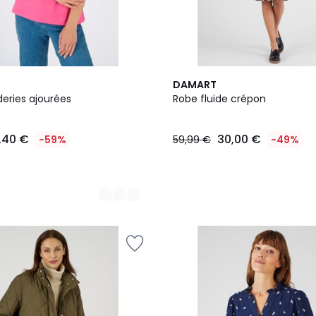
DAMART
deries ajourées
Robe fluide crépon
,40 €
30,00 €
-59%
59,99 €
-49%