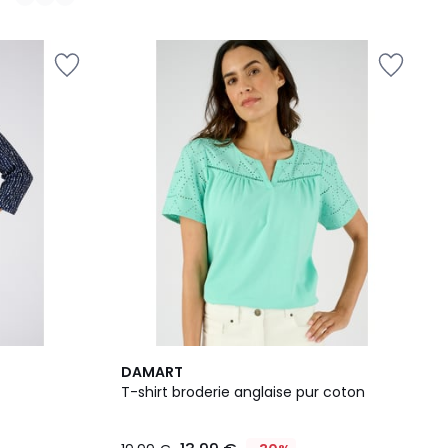
4,5
DAMART
/ 5
T-shirt broderie anglaise pur coton