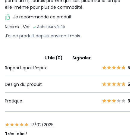
partie du fil, j'aurais préféré qu'il soit placé sur la lampe
elle-même pour plus de commodité.
Je recommande ce produit
Nitsirck
, Var
Acheteur vérifié
J'ai ce produit depuis environ 1 mois
Utile (0)
Signaler
Rapport qualité-prix
5
Design du produit
5
Pratique
3
17/02/2025
Très jolie !