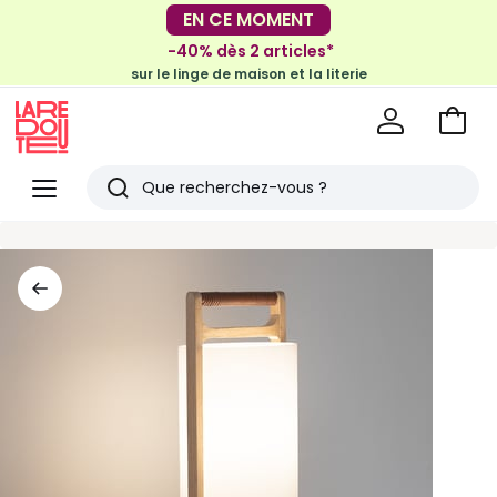
-30€ tous les 100€*
EN CE MOMENT
sur le meuble & la déco
-40% dès 2 articles*
sur le linge de maison et la literie
Voir
mon
La
panie
Redoute
Menu
Rechercher
Derniers
articles
vus