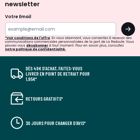
newsletter
Votre Email
OK
*Voir conditions de l'offre
. En vous abonnant, vous consentez à recevoir des
communications commerciales personnalisées de la part de La Redoute. Vous
pouvez vous
désabonner
à tout moment. Pour en savoir plus, consultez
notre politique de confidentialité.
DÈS 49€ D’ACHAT, FAITES-VOUS
LIVRER EN POINT DE RETRAIT POUR
1,95€*
RETOURS GRATUITS*
30 JOURS POUR CHANGER D'AVIS*