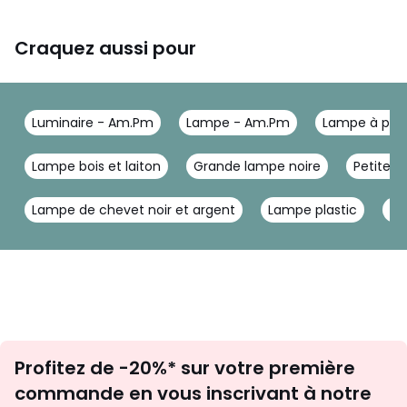
Craquez aussi pour
Luminaire - Am.Pm
Lampe - Am.Pm
Lampe à pos
Lampe bois et laiton
Grande lampe noire
Petite 
Lampe de chevet noir et argent
Lampe plastic
La
Inscription
Profitez de -20%* sur votre première
newsletter
commande en vous inscrivant à notre