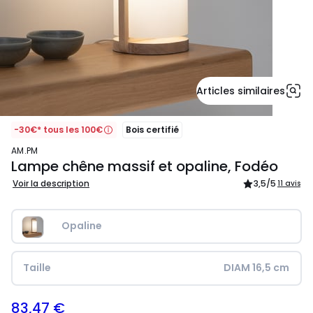
Articles similaires
-30€* tous les 100€
Bois certifié
AM.PM
Lampe chêne massif et opaline, Fodéo
Voir la description
3,5
/5
11 avis
Opaline
Taille
DIAM 16,5 cm
83,47 €
119,00