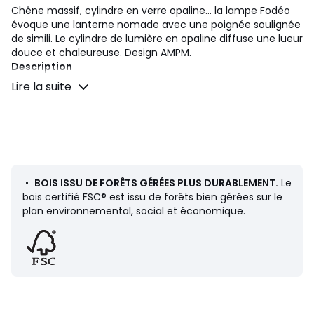
Chêne massif, cylindre en verre opaline... la lampe Fodéo
évoque une lanterne nomade avec une poignée soulignée
de simili. Le cylindre de lumière en opaline diffuse une lueur
douce et chaleureuse. Design AMPM.
Description
• Structure en chêne massif certifié FSC®
Lire la suite
• Cylindre en verre opaline mate
• Détail de simili sur la poignée
• Douille E27 pour ampoule LED 8W max, non fournie
• Compatible avec des ampoules des classes
énergétiques : A à E
Dimensions
•
BOIS ISSU DE FORÊTS GÉRÉES PLUS DURABLEMENT.
Le
• Diamètre : 16,5 cm
bois certifié FSC® est issu de forêts bien gérées sur le
• Hauteur : 35 cm
plan environnemental, social et économique.
Dimensions et poids des colis
1 colis
• L42 x H23 x P35 cm, 2 kg