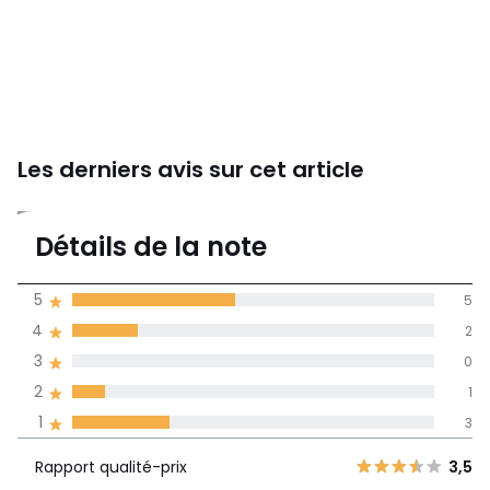
Les derniers avis sur cet article
3,5
Détails de la note
(11)
moyenne des avis
5
5
dans toutes les
4
2
langues
3
0
Informations,
2
1
La Redoute s'engage
1
3
Rapport
5
5
3,5
qualité-prix
4
2
Rapport qualité-prix
3,5