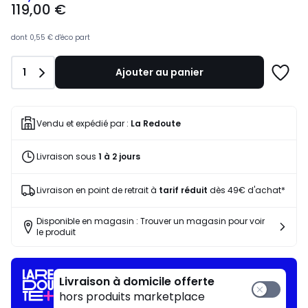
119,00 €
€
souscrivez
à
dont
0,55 €
d'éco part
notre
programme
Quantité
1
Ajouter au panier
pour
Ajoute
payer
à
à
une
la
liste
Vendu et expédié par :
La Redoute
place
83,47
Livraison sous
1 à 2 jours
€.
Livraison en point de retrait à
tarif réduit
dès 49€ d'achat*
Disponible en magasin : Trouver un magasin pour voir
le produit
Livraison à domicile offerte
hors produits marketplace