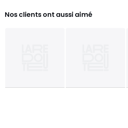
Couleurs
Opaline
Tailles
DIAM 16,5 cm
Nos clients ont aussi aimé
Téléchargements
Plan(s) de montage
Caractéristiques environnementales de l’emballage
En savoir plus sur nos emballages