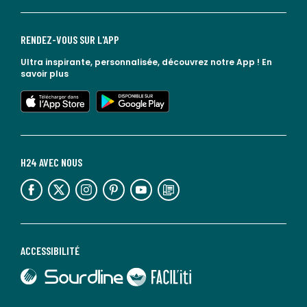
RENDEZ-VOUS SUR L'APP
Ultra inspirante, personnalisée, découvrez notre App !
En
savoir plus
lien vers l'app store
lien vers google play
H24 AVEC NOUS
lien vers l'espace réseaux sociaux
lien vers l'espace réseaux sociaux
lien vers l'espace réseaux sociaux
lien vers l'espace réseaux sociaux
lien vers l'espace réseaux sociaux
lien vers le blog la redoute
ACCESSIBILITÉ
lien vers Sourdline
lien vers Faciliti