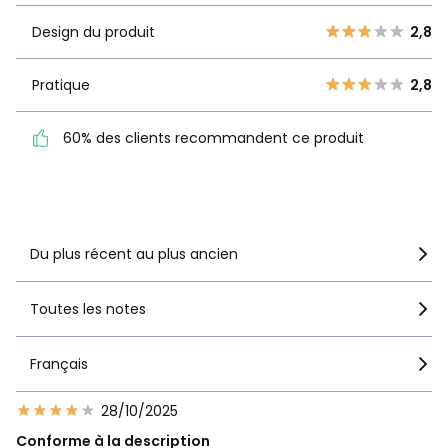
3
0
Design du
2,8
2
Design du produit
2,8
1
produit
1
3
Pratique
2,8
Pratique
2,8
60% des clients
60% des clients recommandent ce produit
recommandent ce produit
Voir le détail de la note
Du plus récent au plus ancien
Toutes les notes
Français
28/10/2025
Conforme à la description