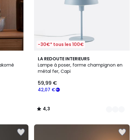
-30€* tous les 100€
5
4,3
LA REDOUTE INTERIEURS
Couleurs
/ 5
Jakomé
Lampe à poser, forme champignon en
métal fer, Capi
59,99 €
42,07 €
4,3
/
5