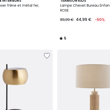
5
E INTERIEURS
TEAMSON KIDS
/
ser frêne et métal fer,
Lampe Chevet Bureau Enfan
5
ROSE
44,99 €
89,99 €
-50%
5
/
5