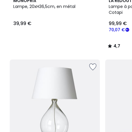
4,7
MONOPRIX
LA REDOUT
/ 5
Lampe, 20xH36,5cm, en métal
Lampe à po
Cotapi
39,99 €
99,99 €
70,07 €
4,7
/
5