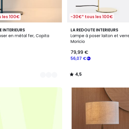
 les 100€
-30€* tous les 100€
4,5
E INTERIEURS
LA REDOUTE INTERIEURS
/ 5
ser en métal fer, Copita
Lampe à poser laiton et verre
Moricio
79,99 €
56,07 €
4,5
/
5