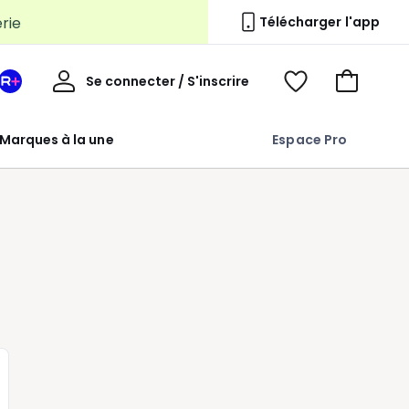
erie
Télécharger l'app
Mon
Se connecter / S'inscrire
Mon
Voir
Voir
compte
espace
mes
mon
La
favoris
panier
Marques à la une
Espace Pro
Redoute
+