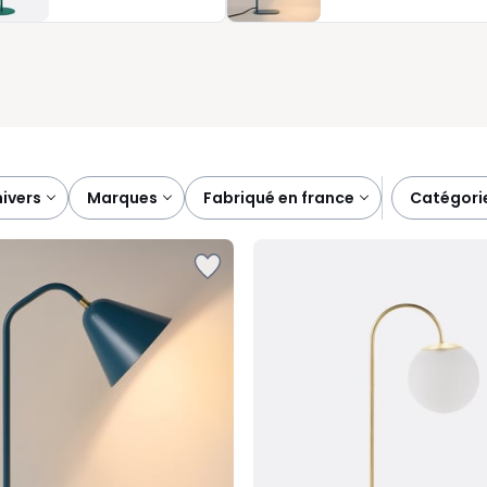
spond à vos envies. Toujours en fonction du stock disponible,
Une lampe bien choisie transforme instantanément votre espace
u quotidien.
univers
marques
fabriqué en france
catégori