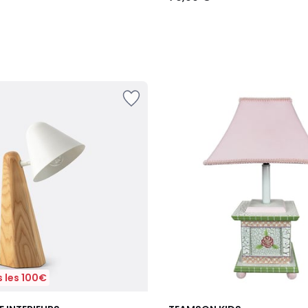
 les 100€