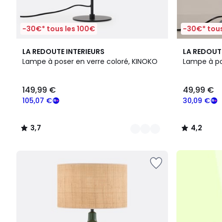
-30€* tous les 100€
-30€* tous
6
3,7
5
4,2
LA REDOUTE INTERIEURS
LA REDOUT
Couleurs
/ 5
Couleurs
/ 5
Lampe à poser en verre coloré, KINOKO
Lampe à po
149,99
149,99 €
49,99 €
€
souscrivez
105,07 €
30,09 €
à
notre
3,7
4,2
programme
/
/
pour
5
5
payer
à
la
place
105,07
€.