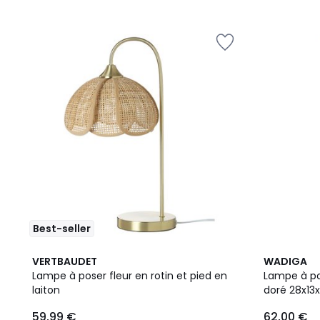
5
5
Best-seller
5
VERTBAUDET
WADIGA
/
Lampe à poser fleur en rotin et pied en
Lampe à pos
5
laiton
doré 28x13
59,99 €
62,00 €