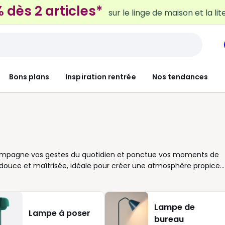
 dès 2 articles*
sur le linge de maison et la lit
Bons plans
Inspiration rentrée
Nos tendances
ccompagne vos gestes du quotidien et ponctue vos moments de
re douce et maîtrisée, idéale pour créer une atmosphère propice
t de vous endormir, ou simplement pour profiter d’une ambiance
minaires pour répondre à chaque besoin. Certains modèles
e activité du moment, d’autres misent sur un design compact
Lampe de
he originale. Les versions plus modernes s’intègrent dans
Lampe à poser
bureau
. Que vous recherchiez un produit au look épuré en blanc ou un