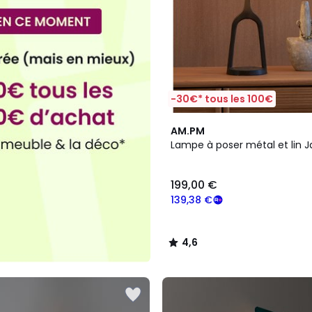
-30€* tous les 100€
4,6
AM.PM
/ 5
Lampe à poser métal et lin 
199,00 €
139,38 €
4,6
/
5