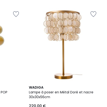
5
WADIGA
n POP
Lampe à poser en Métal Doré et nacre
30x30x56cm
220,00 €