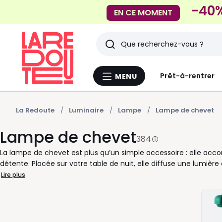
-40%
EN CE MOMENT
Rechercher
Derniers
Prêt-à-rentrer
MENU
Menu
articles
La
Redoute
vus
La Redoute
Luminaire
Lampe
Lampe de chevet
Lampe de chevet
384
La lampe de chevet est plus qu’un simple accessoire : elle a
détente. Placée sur votre table de nuit, elle diffuse une lumiè
au repos. Vous pouvez l’utiliser pour lire quelques pages avan
Lire plus
sereine dans votre chambre. Il existe une grande variété de lu
offrent un réglage d’intensité afin d’adapter la lumière à votr
comme les lampes champignon, parfaites pour apporter une touc
n’importe quelle pièce et deviennent de véritables objets déco