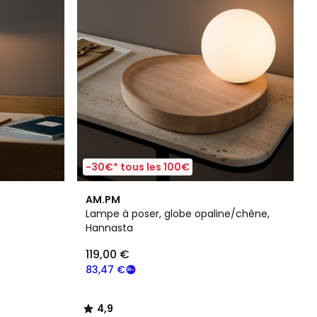
-30€* tous les 100€
4,9
AM.PM
/ 5
Lampe à poser, globe opaline/chêne,
Hannasta
119,00 €
83,47 €
4,9
/