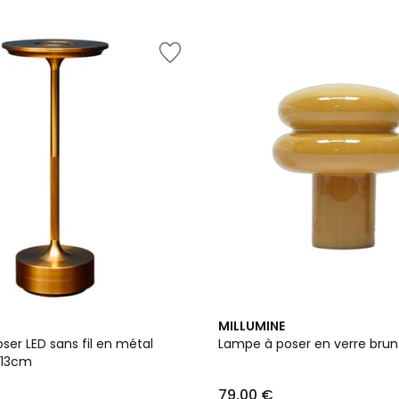
5
MILLUMINE
er LED sans fil en métal
Lampe à poser en verre bru
x13cm
79,00 €