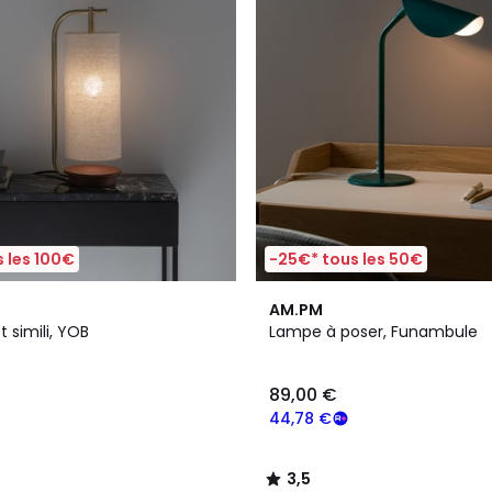
 les 100€
-25€* tous les 50€
3,5
AM.PM
/ 5
t simili, YOB
Lampe à poser, Funambule
89,00 €
44,78 €
3,5
/