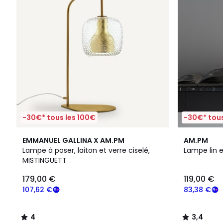
-30€* tous les 100€
-30€* tous
4
3,4
EMMANUEL GALLINA X AM.PM
AM.PM
/
/ 5
Lampe à poser, laiton et verre ciselé,
Lampe lin e
5
MISTINGUETT
179,00 €
119,00 €
107,62 €
83,38 €
4
3,4
/
/