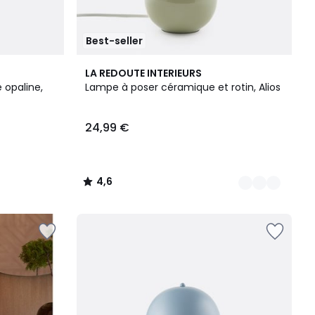
Best-seller
3
4,6
LA REDOUTE INTERIEURS
Couleurs
/ 5
 opaline,
Lampe à poser céramique et rotin, Alios
24,99 €
4,6
/
5