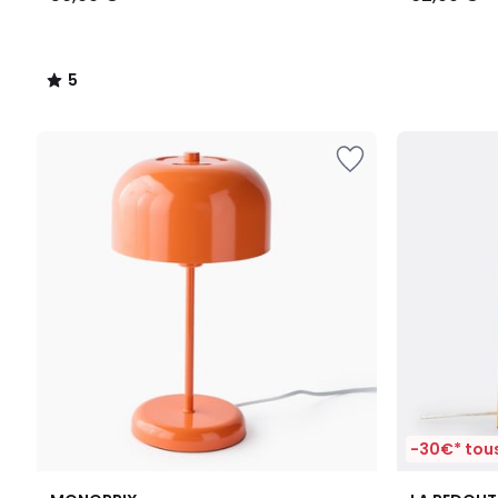
5
/
5
-30€* tous