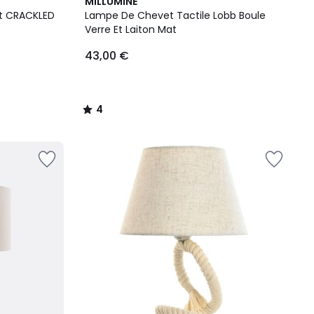
4
MILLUMINE
/
t CRACKLED
Lampe De Chevet Tactile Lobb Boule
5
Verre Et Laiton Mat
43,00 €
4
/
5