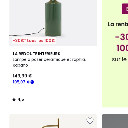
-30€* tous les 100€
4,5
LA REDOUTE INTERIEURS
/ 5
Lampe à poser céramique et raphia,
Rabano
149,99 €
105,07 €
4,5
/
5