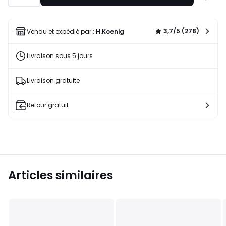
à
une
liste
3,7/5 (278)
Vendu et expédié par :
H.Koenig
Livraison sous 5 jours
Livraison gratuite
Retour gratuit
Articles similaires