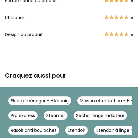
Performance du produit
5
Utilisation
5
Design du produit
5
Craquez aussi pour
Électroménager - H.Koenig
Maison et entretien - H.Ko
Pro express
Steamer
Sechoir linge radiateur
É
Rasoir anti bouloches
Étendoir
Étendoir à linge mu