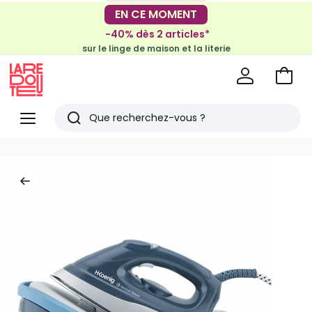
-30€ tous les 100€*
EN CE MOMENT
sur le meuble & la déco
-40% dès 2 articles*
sur le linge de maison et la literie
Voir
mon
La
panie
Redoute
Menu
Rechercher
Derniers
articles
vus