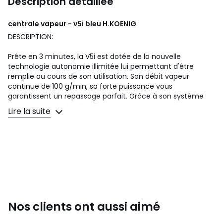
Description détaillée
centrale vapeur - v5i bleu
H.KOENIG
DESCRIPTION:
Prête en 3 minutes, la V5i est dotée de la nouvelle
technologie autonomie illimitée lui permettant d'être
remplie au cours de son utilisation. Son débit vapeur
continue de 100 g/min, sa forte puissance vous
garantissent un repassage parfait. Grâce à son système
oevapeur verticale ? la V5i repasse même vos vêtements
Lire la suite
sur leurs cintres. Ne vous embêtez plus, vous pouvez utiliser
l'eau du robinet. Son système anti-calc prévient
l'entartrage.
SPECIFICATIONS TECHNIQUES:
Pression de vapeur : 6 bar
Débit de vapeur : 100 g/min
Fonction vapeur continue
Nos clients ont aussi aimé
Semelle Céramique
Système vapeur verticale