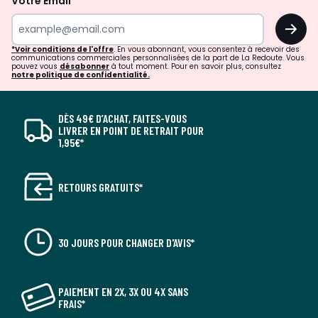
Votre Email
OK
*Voir conditions de l'offre
. En vous abonnant, vous consentez à recevoir des
communications commerciales personnalisées de la part de La Redoute. Vous
pouvez vous
désabonner
à tout moment. Pour en savoir plus, consultez
notre politique de confidentialité.
DÈS 49€ D’ACHAT, FAITES-VOUS
LIVRER EN POINT DE RETRAIT POUR
1,95€*
RETOURS GRATUITS*
30 JOURS POUR CHANGER D'AVIS*
PAIEMENT EN 2X, 3X OU 4X SANS
FRAIS*