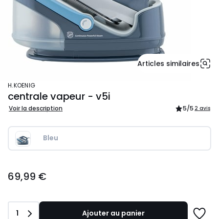
Articles similaires
H.KOENIG
centrale vapeur - v5i
Voir la description
5
/5
2 avis
Bleu
69,99
69,99 €
€.
Quantité
1
Ajouter au panier
Ajoute