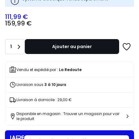
111,99 €
159,99
159,99 €
€
souscrivez
à
notre
Quantité
1
Ajouter au panier
programme
Ajoute
pour
à
payer
une
à
liste
Vendu et expédié par :
La Redoute
la
place
Livraison sous
3 à 10 jours
111,99
€.
Livraison à domicile :
29,00 €
Disponible en magasin : Trouver un magasin pour voir
le produit