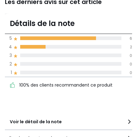
Les derniers avis sur cet article
4,8
Détails de la note
(8)
moyenne des avis
5
6
dans toutes les
4
2
langues
3
0
Informations,
2
0
La Redoute s'engage
1
0
100% des clients
5
6
recommandent ce produit
4
2
100% des clients recommandent ce produit
3
0
2
0
1
0
Voir le détail de la note