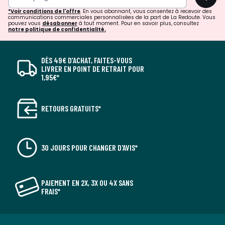
*Voir conditions de l'offre
. En vous abonnant, vous consentez à recevoir des
communications commerciales personnalisées de la part de La Redoute. Vous
pouvez vous
désabonner
à tout moment. Pour en savoir plus, consultez
notre politique de confidentialité.
DÈS 49€ D’ACHAT, FAITES-VOUS
LIVRER EN POINT DE RETRAIT POUR
1,95€*
RETOURS GRATUITS*
30 JOURS POUR CHANGER D'AVIS*
PAIEMENT EN 2X, 3X OU 4X SANS
FRAIS*