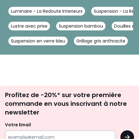
Luminaire - La Redoute Interieurs
Suspension - La Redo
Lustre avec prise
Suspension bambou
Douilles el
Suspension en verre bleu
Grillage gris anthracite
L
Inscription
Profitez de -20%* sur votre première
newsletter
commande en vous inscrivant à notre
newsletter
Votre Email
OK