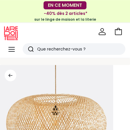
-30€ tous les 100€*
EN CE MOMENT
sur le meuble & la déco
-40% dès 2 articles*
sur le linge de maison et la literie
Voir
mon
La
panie
Redoute
Menu
Rechercher
Derniers
articles
vus