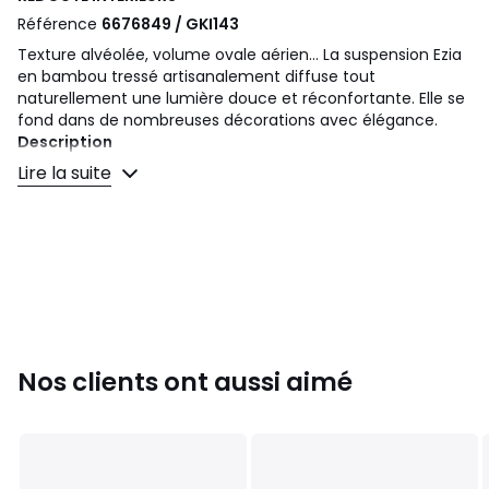
Référence
6676849 / GKI143
Texture alvéolée, volume ovale aérien... La suspension Ezia
en bambou tressé artisanalement diffuse tout
naturellement une lumière douce et réconfortante. Elle se
fond dans de nombreuses décorations avec élégance.
Description
• En bambou
Lire la suite
• Support pour douille E27
• Ce produit est vendu non électrifié, câble électrique
Baulind vendu sur le site.
Qualité
• Fabrication artisanale
Dimensions
• Diamètre : 65 cm
Nos clients ont aussi aimé
• Hauteur : 35 cm
Dimensions et poids des colis
1 colis
• L69 x H38 x P69 cm, 2,96 kg