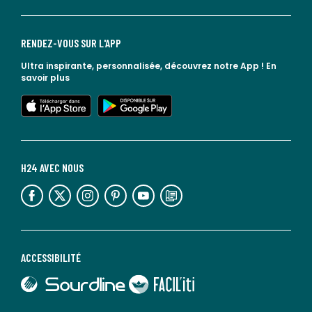
RENDEZ-VOUS SUR L'APP
Ultra inspirante, personnalisée, découvrez notre App !
En
savoir plus
lien vers l'app store
lien vers google play
H24 AVEC NOUS
lien vers l'espace réseaux sociaux
lien vers l'espace réseaux sociaux
lien vers l'espace réseaux sociaux
lien vers l'espace réseaux sociaux
lien vers l'espace réseaux sociaux
lien vers le blog la redoute
ACCESSIBILITÉ
lien vers Sourdline
lien vers Faciliti