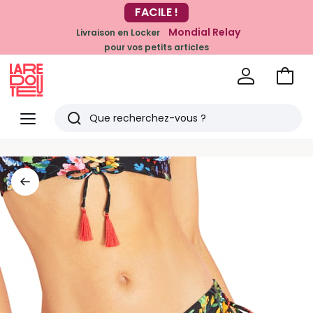
FACILE !
-20% dès 39€*
sur la mode
Mondial Relay
Livraison en Locker
pour vos petits articles
Voir
mon
La
panie
Redoute
Menu
Rechercher
Derniers
articles
vus