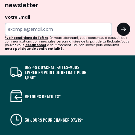
newsletter
Votre Email
OK
*Voir conditions de l'offre
. En vous abonnant, vous consentez à recevoir des
communications commerciales personnalisées de la part de La Redoute. Vous
pouvez vous
désabonner
à tout moment. Pour en savoir plus, consultez
notre politique de confidentialité.
DÈS 49€ D’ACHAT, FAITES-VOUS
LIVRER EN POINT DE RETRAIT POUR
1,95€*
RETOURS GRATUITS*
30 JOURS POUR CHANGER D'AVIS*