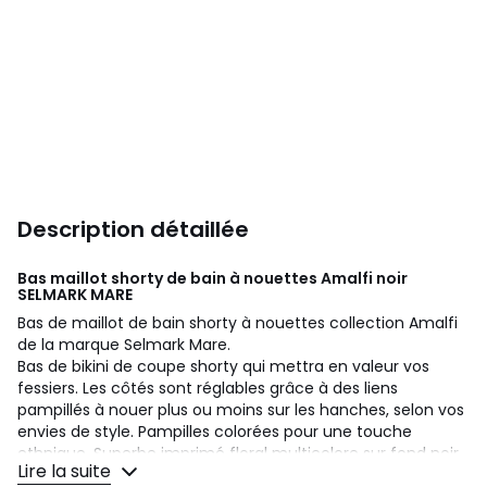
Description détaillée
Bas maillot shorty de bain à nouettes Amalfi noir
SELMARK MARE
Bas de maillot de bain shorty à nouettes collection Amalfi
de la marque Selmark Mare.
Bas de bikini de coupe shorty qui mettra en valeur vos
fessiers. Les côtés sont réglables grâce à des liens
pampillés à nouer plus ou moins sur les hanches, selon vos
envies de style. Pampilles colorées pour une touche
ethnique. Superbe imprimé floral multicolore sur fond noir
Lire la suite
pour un look lumineux sur la plage.