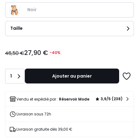
Noir
Taille
27,90
27,90 €
€
46,50 €
-40%
au
lieu
de
Quantité
1
Ajouter au panier
46,50
Ajoute
€
à
40%
une
de
liste
3,9/5 (238)
Vendu et expédié par :
Réservoir Mode
réduction
appliquée.
Livraison sous 72h
Livraison gratuite dès 39,00 €