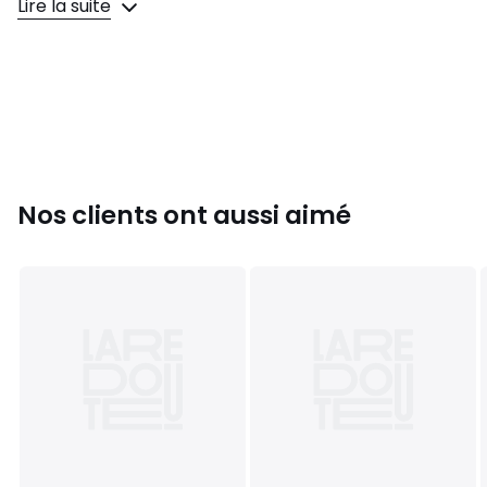
Lire la suite
Composition et Entretien
• [Matière Principale] 100% Polyester
• Température de lavage 30°
• Température de repassage faible
• Ne pas sécher en tambour
• Pas de nettoyage à sec
Référence: ADBHA03153
Nos clients ont aussi aimé
Couleurs
Blanc White / Black, Noir Black
Tailles
Taille Unique