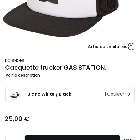
Articles similaires
DC SHOES
Casquette trucker GAS STATION.
Voir la description
Blanc White / Black
+
1
Couleur
25,00
25,00 €
€.