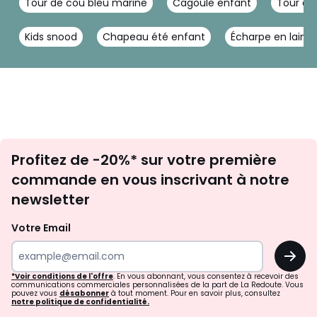
Tour de cou bleu marine
Cagoule enfant
Tour de
Kids snood
Chapeau été enfant
Écharpe en laine
Inscription
Profitez de -20%* sur votre première
newsletter
commande en vous inscrivant à notre
newsletter
Votre Email
OK
*Voir conditions de l'offre
. En vous abonnant, vous consentez à recevoir des
communications commerciales personnalisées de la part de La Redoute. Vous
pouvez vous
désabonner
à tout moment. Pour en savoir plus, consultez
notre politique de confidentialité.