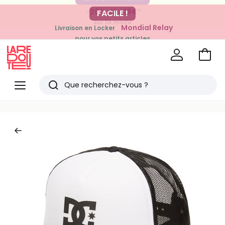
-20% dès 39€*
FACILE !
sur la mode
Mondial Relay
Livraison en Locker
pour vos petits articles
Voir
mon
La
panie
Redoute
Menu
Rechercher
Derniers
articles
vus