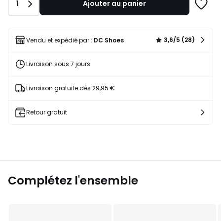
Quantité
1
Ajouter au panier
Ajoute
à
une
liste
3,6/5 (28)
Vendu et expédié par :
DC Shoes
Livraison sous 7 jours
Livraison gratuite dès 29,95 €
Retour gratuit
Complétez l'ensemble