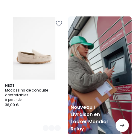
Nouveau
!
Livraison
en
Locker
Mondial
Relay
2
NEXT
Mocassins de conduite
Couleurs
confortables
à partir de
38,00 €
Nouveau !
Livraison en
Locker Mondial
Relay