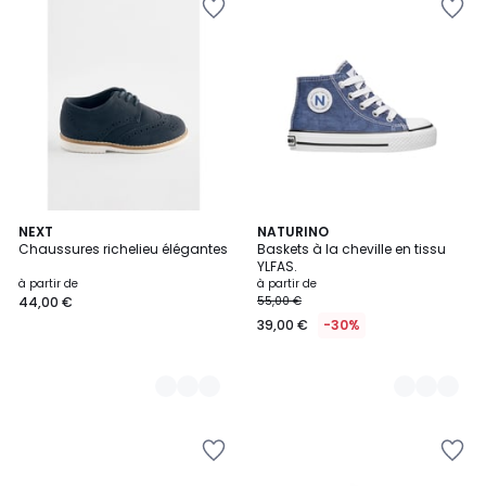
2
NEXT
5
NATURINO
Chaussures richelieu élégantes
Baskets à la cheville en tissu
Couleurs
Couleurs
YLFAS.
à partir de
à partir de
44,00 €
55,00 €
39,00 €
-30%