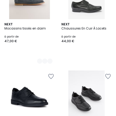
2
NEXT
NEXT
Mocassins tissés en daim
Chaussures En Cuir À Lacets
Couleurs
à partir de
à partir de
47,00 €
44,00 €