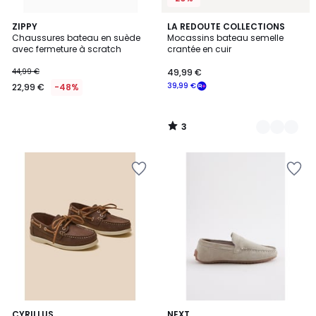
3
ZIPPY
2
LA REDOUTE COLLECTIONS
/
Chaussures bateau en suède
Mocassins bateau semelle
Couleurs
5
avec fermeture à scratch
crantée en cuir
44,99 €
49,99 €
39,99 €
22,99 €
-48%
3
/
5
2
CYRILLUS
NEXT