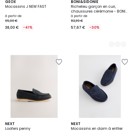
GEOX
3
BONI&SIDONIE
Mocassins J NEW FAST
Richelieu garçon en cuir,
Couleurs
chaussures cérémonie - BONI
JOHN
à partir de
à partir de
65,00 €
82,39 €
38,00 €
-41%
57,67 €
-30%
3
NEXT
4
NEXT
Loafers penny
Mocassins en daim à enfiler
Couleurs
Couleurs