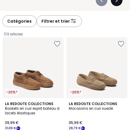
Précédent
Suivan
-
-
défiler
défiler
à
à
Catégories
Filtrer et trier
gauche
droite
173 articles
-20%*
-20%*
4
3,7
LA REDOUTE COLLECTIONS
LA REDOUTE COLLECTIONS
/
/ 5
Baskets en cuir esprit bateau à
Mocassins en cuir suedé
5
lacets élastiques
39,99
39,99 €
35,99 €
€
31,99 €
28,79 €
souscrivez