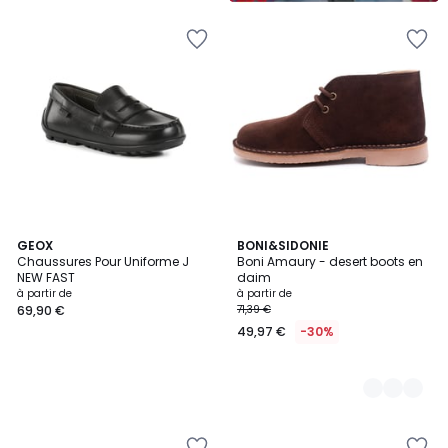
GEOX
3
BONI&SIDONIE
Chaussures Pour Uniforme J
Boni Amaury - desert boots en
Couleurs
NEW FAST
daim
à partir de
à partir de
69,90 €
71,39 €
49,97 €
-30%