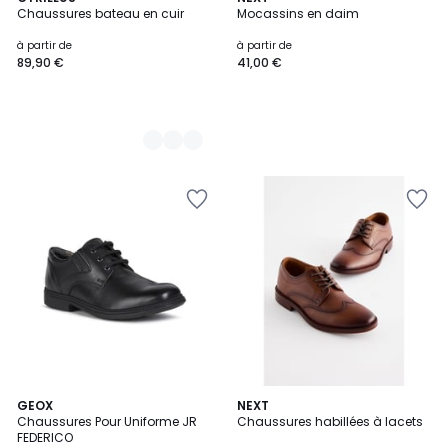
Chaussures bateau en cuir
Mocassins en daim
Couleurs
à partir de
à partir de
89,90 €
41,00 €
GEOX
NEXT
Chaussures Pour Uniforme JR
Chaussures habillées à lacets
FEDERICO