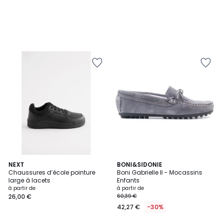
4
NEXT
BONI&SIDONIE
/
Chaussures d’école pointure
Boni Gabrielle II - Mocassins
5
large à lacets
Enfants
à partir de
à partir de
26,00 €
60,39 €
42,27 €
-30%