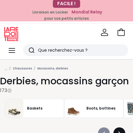
Mondial Relay
Livraison en Locker
pour vos petits articles
EN CE MOMENT
-20% dès 39€*
sur la mode
Voir
mon
La
panie
Redoute
Menu
Rechercher
Derniers
...
articles
Chaussures
Mocassins, derbies
Derbies, mocassins garçon
vus
173
Baskets
Boots, bottines