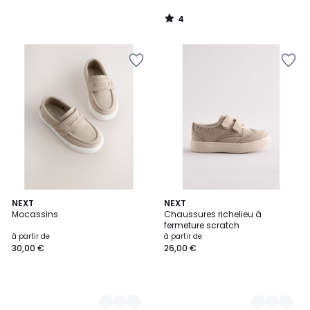
4
/
5
2
NEXT
3
NEXT
Mocassins
Chaussures richelieu à
Couleurs
Couleurs
fermeture scratch
à partir de
à partir de
30,00 €
26,00 €