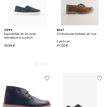
2
ZIPPY
NEXT
Espadrilles en lin avec
Chaussures bateau en cuir
Couleurs
fermeture à scratch
à partir de
29,99 €
47,00 €