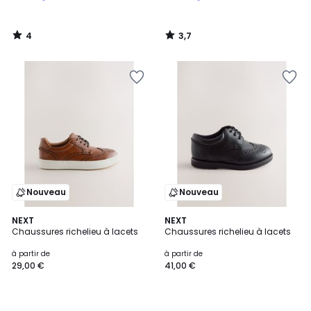
à
notre
4
3,7
programme
/
/
5
5
pour
payer
à
la
place
31,99
€.
Nouveau
Nouveau
NEXT
2
NEXT
Chaussures richelieu à lacets
Chaussures richelieu à lacets
Couleurs
à partir de
à partir de
29,00 €
41,00 €