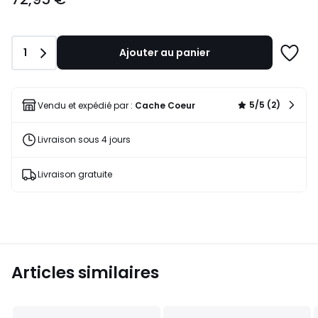
Quantité
1
Ajouter au panier
Ajoute
à
une
liste
5/5 (2)
Vendu et expédié par :
Cache Coeur
Livraison sous 4 jours
Livraison gratuite
Articles similaires