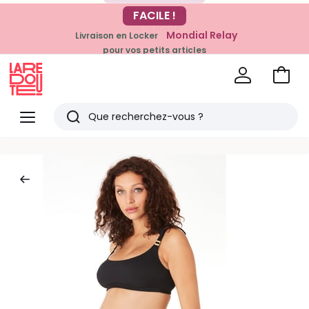
-20% dès 39€*
FACILE !
sur la mode
Mondial Relay
Livraison en Locker
pour vos petits articles
Voir
mon
La
panie
Redoute
Menu
Rechercher
Derniers
articles
vus