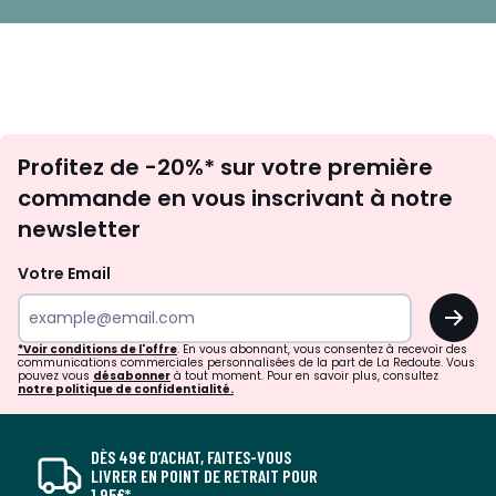
Inscription
Profitez de -20%* sur votre première
newsletter
commande en vous inscrivant à notre
newsletter
Votre Email
OK
*Voir conditions de l'offre
. En vous abonnant, vous consentez à recevoir des
communications commerciales personnalisées de la part de La Redoute. Vous
pouvez vous
désabonner
à tout moment. Pour en savoir plus, consultez
notre politique de confidentialité.
DÈS 49€ D’ACHAT, FAITES-VOUS
LIVRER EN POINT DE RETRAIT POUR
1,95€*