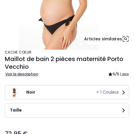
Articles similaires
CACHE COEUR
Maillot de bain 2 pièces maternité Porto
Vecchio
Voir la description
5
/5
1 avis
Noir
+
1
Couleur
Taille
72,95
72,95 €
€.