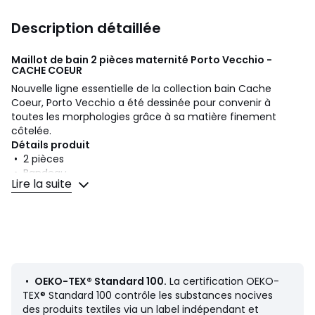
Description détaillée
Maillot de bain 2 pièces maternité Porto Vecchio -
CACHE COEUR
Nouvelle ligne essentielle de la collection bain Cache
Coeur, Porto Vecchio a été dessinée pour convenir à
toutes les morphologies grâce à sa matière finement
côtelée.
Détails produit
• 2 pièces
• Bandeau
Lire la suite
• Bretelles fixes
• Avec coques
• Sans armatures
• Slip, culotte
• Uni
• Maillot de bain adapté pour la grossesse
•
OEKO-TEX® Standard 100.
La certification OEKO-
Composition et Entretien
TEX® Standard 100 contrôle les substances nocives
• 90% polyamide, 10% élasthanne
des produits textiles via un label indépendant et
• Pour l'entretien, merci de vous référer aux indications