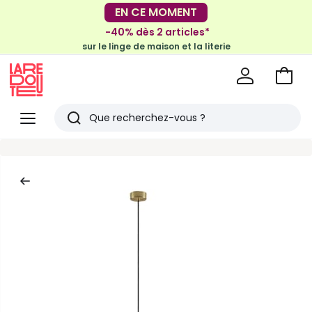
-30€ tous les 100€*
EN CE MOMENT
sur le meuble & la déco
-40% dès 2 articles*
sur le linge de maison et la literie
Voir
mon
La
panie
Redoute
Menu
Rechercher
Derniers
articles
vus