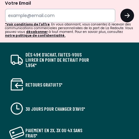
Votre Email
OK
*Voir conditions de l'offre
. En vous abonnant, vous consentez à recevoir des
communications commerciales personnalisées de la part de La Redoute. Vous
pouvez vous
désabonner
à tout moment. Pour en savoir plus, consultez
notre politique de confidentialité.
DÈS 49€ D’ACHAT, FAITES-VOUS
LIVRER EN POINT DE RETRAIT POUR
1,95€*
RETOURS GRATUITS*
30 JOURS POUR CHANGER D'AVIS*
PAIEMENT EN 2X, 3X OU 4X SANS
FRAIS*