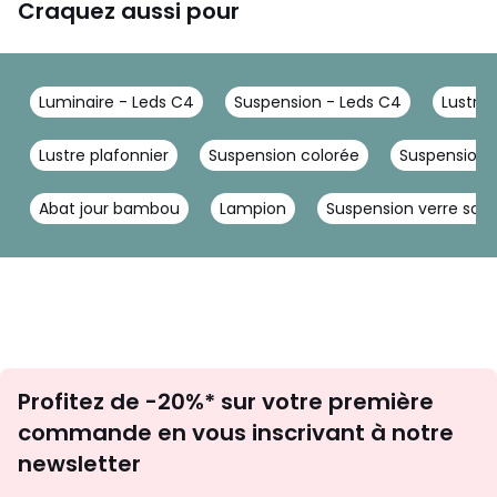
Craquez aussi pour
Luminaire - Leds C4
Suspension - Leds C4
Lustre 
Lustre plafonnier
Suspension colorée
Suspension 
Abat jour bambou
Lampion
Suspension verre souf
Inscription
Profitez de -20%* sur votre première
newsletter
commande en vous inscrivant à notre
newsletter