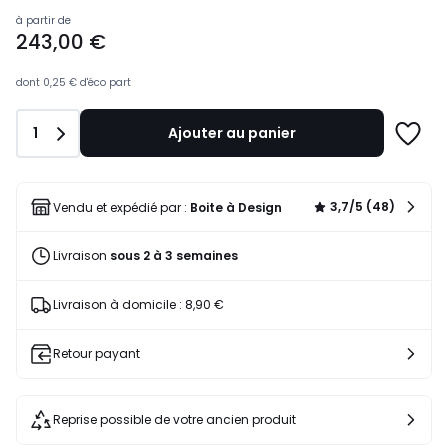
268,00
à partir de
243,00 €
€.
dont
0,25 €
d'éco part
Quantité
1
Ajouter au panier
Ajoute
à
une
liste
3,7/5 (48)
Vendu et expédié par :
Boite à Design
Livraison
sous 2 à 3 semaines
Livraison à domicile : 8,90 €
Retour payant
Reprise possible de votre ancien produit