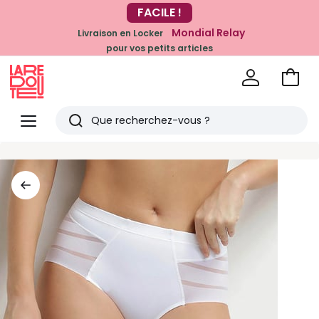
-20% dès 39€*
FACILE !
sur la mode
Mondial Relay
Livraison en Locker
pour vos petits articles
Voir
mon
La
panie
Redoute
Menu
Rechercher
Derniers
articles
vus