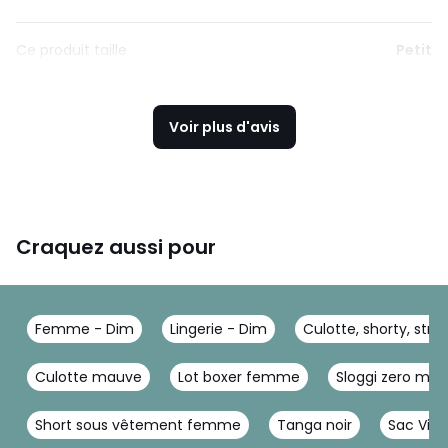
Ce produit taille
Petit
Voir plus d'avis
Craquez aussi pour
Femme - Dim
Lingerie - Dim
Culotte, shorty, stri
Culotte mauve
Lot boxer femme
Sloggi zero micr
Short sous vêtement femme
Tanga noir
Sac Vict