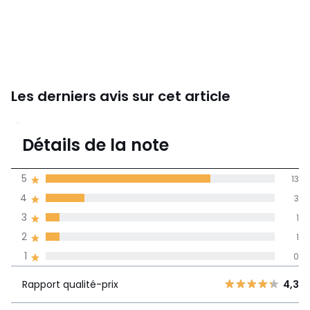
Les derniers avis sur cet article
4,6
Détails de la note
(18)
moyenne des avis
5
13
dans toutes les
4
3
langues
3
1
Informations,
2
1
La Redoute s'engage
1
0
Rapport
5
13
4,3
qualité-prix
4
3
Rapport qualité-prix
4,3
3
1