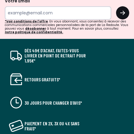
Votre Email
OK
*Voir conditions de l'offre
. En vous abonnant, vous consentez à recevoir des
communications commerciales personnalisées de la part de La Redoute. Vous
pouvez vous
désabonner
à tout moment. Pour en savoir plus, consultez
notre politique de confidentialité.
DÈS 49€ D’ACHAT, FAITES-VOUS
LIVRER EN POINT DE RETRAIT POUR
1,95€*
RETOURS GRATUITS*
30 JOURS POUR CHANGER D'AVIS*
PAIEMENT EN 2X, 3X OU 4X SANS
FRAIS*