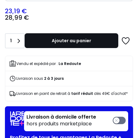
23,19 €
28,99
28,99 €
€
souscrivez
à
notre
Quantité
1
Ajouter au panier
programme
Ajoute
pour
à
payer
une
à
liste
Vendu et expédié par :
La Redoute
la
place
Livraison sous
2 à 3 jours
23,19
€.
Livraison en point de retrait à
tarif réduit
dès 49€ d'achat*
Livraison à domicile offerte
hors produits marketplace
Profitez de tous les avantages La Redoute +