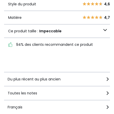
Style du
4,6
2
Style du produit
4,6
1
produit
1
0
Matière
4,7
Matière
4,7
Ce produit taille :
Ce produit taille :
Impeccable
Impeccable
94% des clients recommandent ce produit
94% des clients
recommandent ce produit
Voir le détail de la note
Du plus récent au plus ancien
Toutes les notes
Français