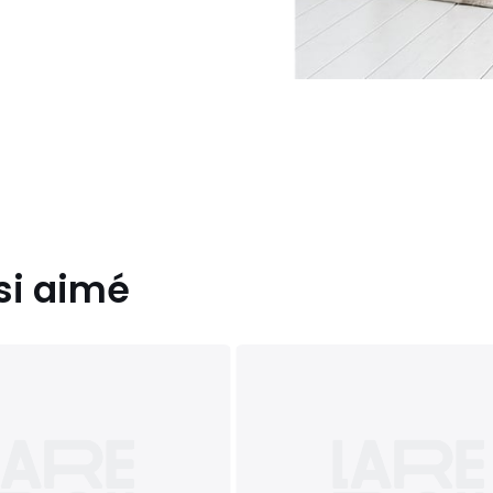
Beige Crème Et Blanc Opale
si aimé