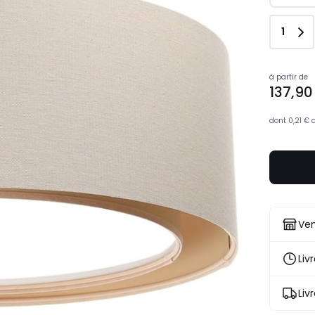
Quant
1
Prix
à partir de
137,90
à
partir
de
dont
0,21 €
137,90
€.
Ven
Liv
Liv