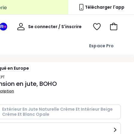
erie
Télécharger l'app
Mon
Se connecter / S'inscrire
Mon
Voir
Voir
compte
espace
mes
mon
La
favoris
panier
Espace Pro
Redoute
+
qué en Europe
EPT
sion en jute, BOHO
scription
Extérieur En Jute Naturelle Crème Et Intérieur Beige 
Crème Et Blanc Opale