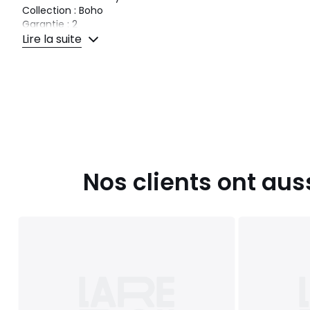
Collection : Boho
Garantie : 2
Lire la suite
Couleurs
Extérieur En Jute Naturelle Crème Et Intérieur 
Tailles
DIAM 40 cm, DIAM 50 cm, DIAM 60 cm
Nos clients ont aus