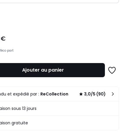
ité
 €
d'éco part
Ajouter au panier
Ajouter
à
une
liste
du et expédié par :
ReCollection
3,0/5 (90)
raison sous 13 jours
raison gratuite