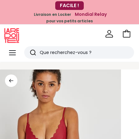
FACILE !
-20% dès 39€*
sur la mode
Mondial Relay
Livraison en Locker
pour vos petits articles
Voir
mon
La
panie
Redoute
Menu
Rechercher
Derniers
articles
vus