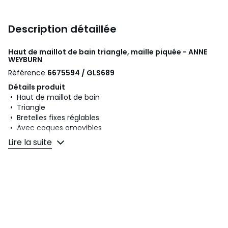
Description détaillée
Haut de maillot de bain triangle, maille piquée - ANNE
WEYBURN
Référence
6675594 / GLS689
Détails produit
• Haut de maillot de bain
• Triangle
• Bretelles fixes réglables
• Avec coques amovibles
• Sans armatures
Lire la suite
• Décolleté bord festonné, 3 boutons milieu devant
• Accroches au dos
• Matière : maille piquée
• Uni
Composition et Entretien
• Matière principale : 93% polyester, 7% élasthanne
• Doublure corps : 82% polyamide, 18% élasthanne