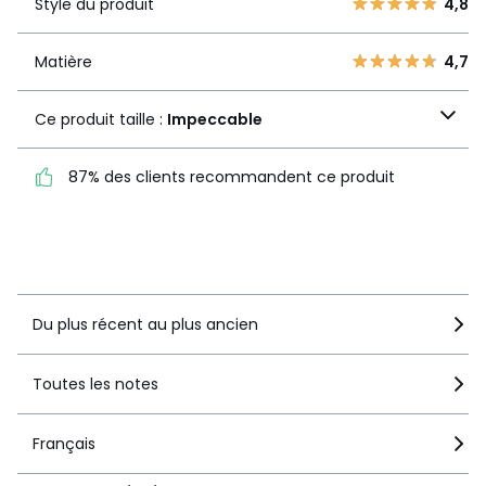
2
Style du produit
4,8
2
produit
1
2
Matière
4,7
Matière
4,7
Ce produit taille :
Ce produit taille :
Impeccable
Impeccable
87% des clients recommandent ce produit
87% des clients
recommandent ce produit
Voir le détail de la note
Du plus récent au plus ancien
Toutes les notes
Français