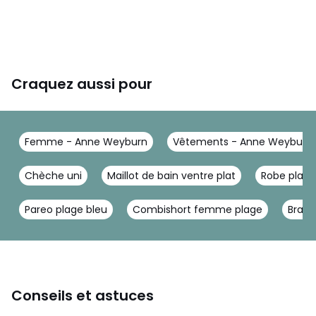
Craquez aussi pour
Femme - Anne Weyburn
Vêtements - Anne Weyburn
Chèche uni
Maillot de bain ventre plat
Robe plage
Pareo plage bleu
Combishort femme plage
Brass
Conseils et astuces