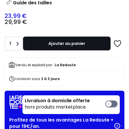
Guide des tailles
23,99 €
29,99
29,99 €
€
souscrivez
à
notre
Quantité
1
Ajouter au panier
programme
Ajoute
pour
à
payer
une
à
liste
Vendu et expédié par :
La Redoute
la
place
Livraison sous
2 à 3 jours
23,99
€.
Livraison à domicile offerte
hors produits marketplace
Profitez de tous les avantages La Redoute +
pour 19€/an.