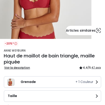
Articles similaires
-20%*
ANNE WEYBURN
Haut de maillot de bain triangle, maille
piquée
Voir la description
4,4
/5
47 avis
Grenade
+
1
Couleur
Taille