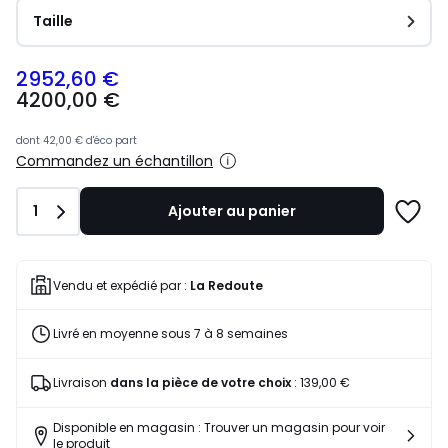
Taille
2952,60 €
4200,00
4200,00 €
€
souscrivez
à
dont
42,00 €
d'éco part
notre
Commandez un échantillon
programme
pour
Quantité
1
Ajouter au panier
payer
Ajoute
à
à
la
une
place
liste
Vendu et expédié par :
La Redoute
2952,60
€.
Livré en moyenne sous 7 à 8 semaines
Livraison
dans la pièce de votre choix
:
139,00 €
Disponible en magasin : Trouver un magasin pour voir
le produit