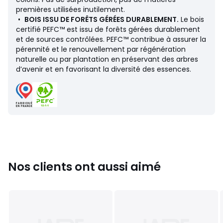
• Structure : hêtre massif, panneaux de fibres et de
premières utilisées inutilement.
particules
•
BOIS ISSU DE FORÊTS GÉRÉES DURABLEMENT.
Le bois
• Suspension : sangles élastiques à haute résistance.
certifié PEFC™ est issu de forêts gérées durablement
• Liaison métal à faire coulisser afin d'assembler les
et de sources contrôlées. PEFC™ contribue à assurer la
éléments de l'angle entre eux
pérennité et le renouvellement par régénération
• Pieds (montés) : bouleau, hauteur 4,5 cm
naturelle ou par plantation en préservant des arbres
d’avenir et en favorisant la diversité des essences.
Garnissage
• Assise (3 coussins) : mousse Bultex HR 35 kg/m³
recouverte d'une poche percale remplie d'un mélange
plumes et flocons de mousse
• Dossier (3 coussins) : mélange plumes et flocons de
mousse
• Coussin d’appoint (6 coussins) : mélange plumes et
flocons de mousse
• Structure et dessus des manchettes : mousse polyéther
Nos clients ont aussi aimé
30 kg/m3
Entretien
• Entièrement déhoussable
• Nettoyage à sec