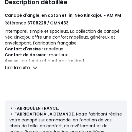
Description détaillée
Canapé d'angle, en coton et lin, Néo Kinkajou - AM.PM
Référence
6708228 / GMN433
Intemporel, simple et spacieux. La collection de canapé
Néo Kinkajou offre une confort moelleux, généreux et
enveloppant. Fabrication française.
Confort d'assise :
moelleux
Confort de dossier :
moelleux
Assise :
profonde et hauteur standard
Lire la suite
Dimensions
• Longueur : 290 cm
• Hauteur : 85 cm
• Profondeur : 180 cm
• Assise : L156/254 x H43 x P65/139 cm
• Poids: 140 kg
•
FABRIQUÉ EN FRANCE.
Description
•
FABRICATION À LA DEMANDE.
Notre fabricant réalise
• Revêtement coton/lin : 63% coton 37% lin. 532 g/m2
votre canapé sur commande, en fonction de vos
• Échantillons de tissus disponibles sur le site, tapez
choix de taille, de confort, de revêtement et de
"Échantillons Néo Kinkajou" dans le moteur de recherche
coloris. Pas de surproduction, pas de matières