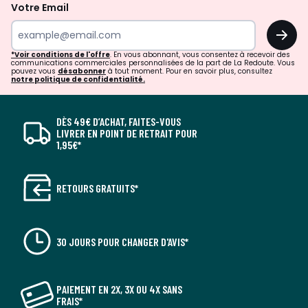
Votre Email
OK
*Voir conditions de l'offre
. En vous abonnant, vous consentez à recevoir des
communications commerciales personnalisées de la part de La Redoute. Vous
pouvez vous
désabonner
à tout moment. Pour en savoir plus, consultez
notre politique de confidentialité.
DÈS 49€ D’ACHAT, FAITES-VOUS
LIVRER EN POINT DE RETRAIT POUR
1,95€*
RETOURS GRATUITS*
30 JOURS POUR CHANGER D'AVIS*
PAIEMENT EN 2X, 3X OU 4X SANS
FRAIS*