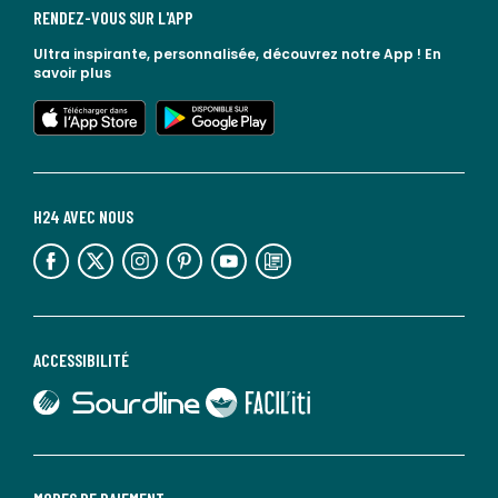
RENDEZ-VOUS SUR L'APP
Ultra inspirante, personnalisée, découvrez notre App !
En
savoir plus
lien vers l'app store
lien vers google play
H24 AVEC NOUS
lien vers l'espace réseaux sociaux
lien vers l'espace réseaux sociaux
lien vers l'espace réseaux sociaux
lien vers l'espace réseaux sociaux
lien vers l'espace réseaux sociaux
lien vers le blog la redoute
ACCESSIBILITÉ
lien vers Sourdline
lien vers Faciliti