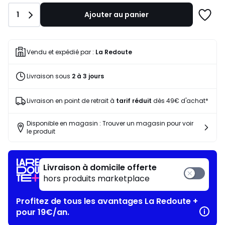
notre
Quantité
1
Ajouter au panier
programme
Ajoute
pour
à
payer
une
à
liste
Vendu et expédié par :
La Redoute
la
place
Livraison sous
2 à 3 jours
48,99
€.
Livraison en point de retrait à
tarif réduit
dès 49€ d'achat*
Disponible en magasin : Trouver un magasin pour voir
le produit
Livraison à domicile offerte
hors produits marketplace
Profitez de tous les avantages La Redoute +
pour 19€/an.