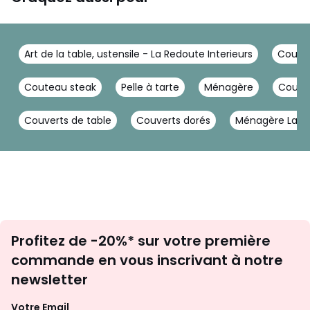
Art de la table, ustensile - La Redoute Interieurs
Couver
Couteau steak
Pelle à tarte
Ménagère
Coute
Couverts de table
Couverts dorés
Ménagère Lagu
Inscription
Profitez de -20%* sur votre première
newsletter
commande en vous inscrivant à notre
newsletter
Votre Email