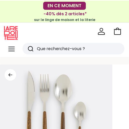
-30€ tous les 100€*
EN CE MOMENT
sur le meuble & la déco
-40% dès 2 articles*
sur le linge de maison et la literie
Voir
mon
La
panie
Redoute
Menu
Rechercher
Derniers
articles
vus