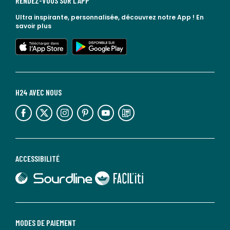
RENDEZ-VOUS SUR L'APP
Ultra inspirante, personnalisée, découvrez notre App !
En
savoir plus
lien vers l'app store
lien vers google play
H24 AVEC NOUS
lien vers l'espace réseaux sociaux
lien vers l'espace réseaux sociaux
lien vers l'espace réseaux sociaux
lien vers l'espace réseaux sociaux
lien vers l'espace réseaux sociaux
lien vers le blog la redoute
ACCESSIBILITÉ
lien vers Sourdline
lien vers Faciliti
MODES DE PAIEMENT