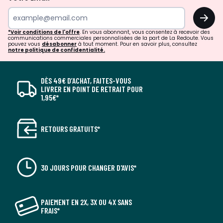
OK
*Voir conditions de l'offre
. En vous abonnant, vous consentez à recevoir des
communications commerciales personnalisées de la part de La Redoute. Vous
pouvez vous
désabonner
à tout moment. Pour en savoir plus, consultez
notre politique de confidentialité.
DÈS 49€ D’ACHAT, FAITES-VOUS
LIVRER EN POINT DE RETRAIT POUR
1,95€*
RETOURS GRATUITS*
30 JOURS POUR CHANGER D'AVIS*
PAIEMENT EN 2X, 3X OU 4X SANS
FRAIS*