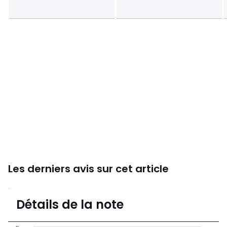
En savoir plus sur nos emballages
Les derniers avis sur cet article
2
Détails de la note
(4)
moyenne des avis