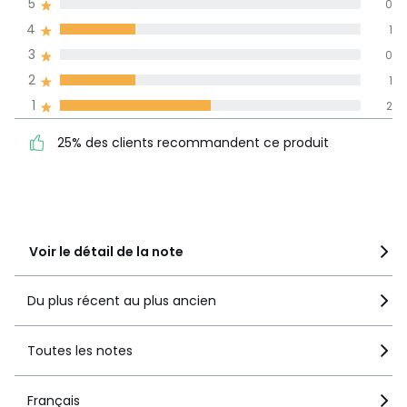
5
0
dans toutes les
4
1
langues
3
0
Informations,
2
1
La Redoute s'engage
1
2
25% des clients
5
0
recommandent ce produit
4
1
25% des clients recommandent ce produit
3
0
2
1
1
2
Voir le détail de la note
Du plus récent au plus ancien
Toutes les notes
Français