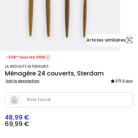
Articles similaires
-30€* tous les 100€
LA REDOUTE INTERIEURS
Ménagère 24 couverts, Sterdam
Voir la description
2
/5
4 avis
Bois foncé
48,99 €
69,99
69,99 €
€
souscrivez
à