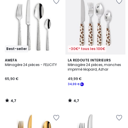
Best-seller
-30€* tous les 100€
4,7
4,7
AMEFA
LA REDOUTE INTERIEURS
/ 5
/ 5
Ménagère 24 pièces - FELICITY
Ménagère 24 pièces, manches
imprimé léopard, Azhar
65,90 €
49,99 €
34,99 €
4,7
4,7
/
/
5
5