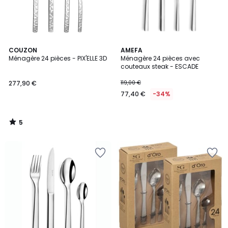
5
COUZON
AMEFA
/
Ménagère 24 pièces - PIX'ELLE 3D
Ménagère 24 pièces avec
5
couteaux steak - ESCADE
277,90 €
119,00 €
77,40 €
-34%
5
/
5