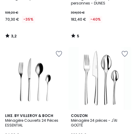
5
personnes - DUNES
108,20 €
304,00 €
70,30 €
-35%
182,40 €
-40%
3,2
5
/
/
5
5
LIKE. BY VILLEROY & BOCH
COUZON
Ménagère Couverts 24 Pièces
Ménagère 24 pièces - J'AI
ESSENTIAL
GOÛTÉ