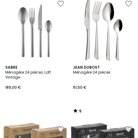
5
SABRE
JEAN DUBOST
/
Ménagère 24 pièces, Loft
Ménagère 24 pièces
5
Vintage
189,00 €
61,50 €
5
/
5