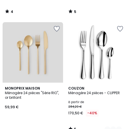
4
5
/
/
5
5
5
MONOPRIX MAISON
3
COUZON
/
Ménagère 24 pièces "Série RIO",
Ménagère 24 pièces - CLIPPER
Couleurs
5
or brillant
à partir de
59,99 €
284,20 €
170,50 €
-40%