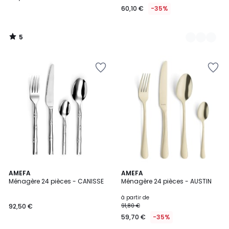
60,10 €
-35%
5
/
5
4
3,5
AMEFA
6
AMEFA
/
/ 5
Ménagère 24 pièces - CANISSE
Ménagère 24 pièces - AUSTIN
Couleurs
5
à partir de
92,50 €
91,80 €
59,70 €
-35%