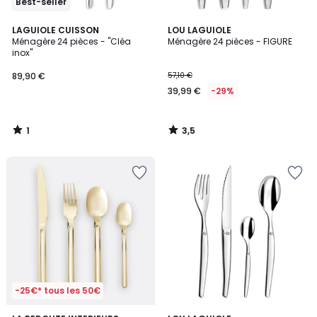
Best-seller
1
3,5
LAGUIOLE CUISSON
LOU LAGUIOLE
/
/ 5
Ménagère 24 pièces - "Cléa
Ménagère 24 pièces - FIGURE
5
inox"
89,90 €
57,10 €
39,99 €
-29%
1
3,5
/
/
5
5
-25€* tous les 50€