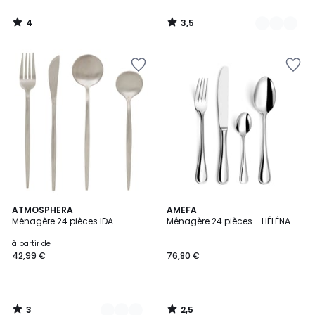
4
3,5
/
/
5
5
3
2,5
2
ATMOSPHERA
AMEFA
/
/ 5
Ménagère 24 pièces IDA
Ménagère 24 pièces - HÉLÉNA
Couleurs
5
à partir de
42,99 €
76,80 €
3
2,5
/
/