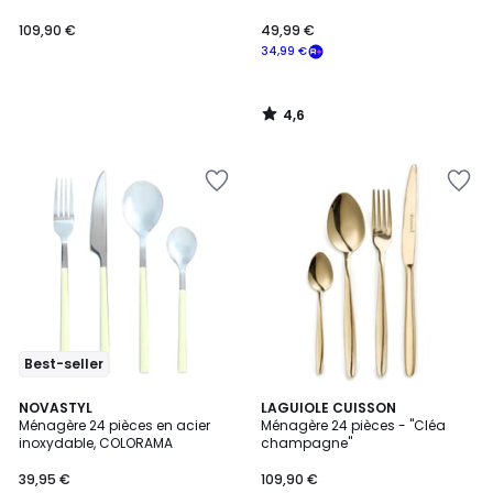
109,90 €
49,99 €
34,99 €
4,6
/
5
Best-seller
5
4
NOVASTYL
LAGUIOLE CUISSON
/
Ménagère 24 pièces en acier
Ménagère 24 pièces - "Cléa
Couleurs
5
inoxydable, COLORAMA
champagne"
39,95 €
109,90 €