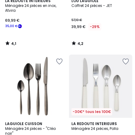
4,1
4,2
LA REDOUTE INTERIEURS
LOU LAGUIOLE
/ 5
/ 5
Ménagère 24 pièces en inox,
Coffret 24 pièces - JET
Atvira
69,99 €
57,10 €
35,00 €
39,99 €
-29%
4,1
4,2
/
/
5
5
-30€* tous les 100€
4,6
LAGUIOLE CUISSON
LA REDOUTE INTERIEURS
/ 5
Ménagère 24 pièces - "Cléa
Ménagère 24 pièces, Polla
noir"