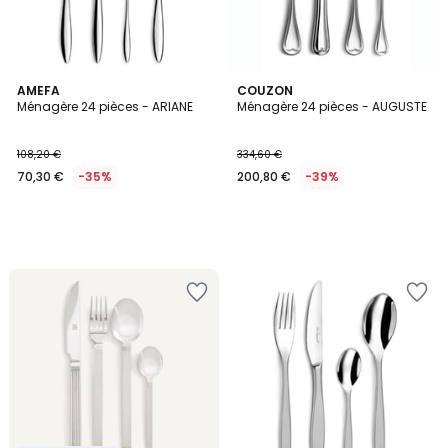
AMEFA
COUZON
Ménagère 24 pièces - ARIANE
Ménagère 24 pièces - AUGUSTE
108,20 €
334,60 €
70,30 €
-35%
200,80 €
-39%