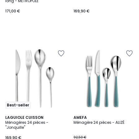
long - METROPOLE
171,00 €
169,90 €
Best-seller
5
LAGUIOLE CUISSON
5
AMEFA
/
Ménagères 24 pièces -
Ménagère 24 pièces - ALIZÉ
Couleurs
5
"Jonquille"
169,90 €
92,50 €