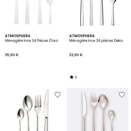
1
ATMOSPHERA
ATMOSPHERA
/
Ménagère Inox 24 Pièces D'oro
Ménagère inox 24 pièces Deka
5
35,90 €
23,90 €
1
/
5