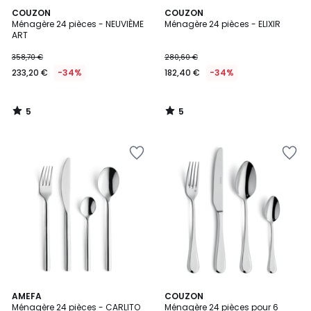
5
5
COUZON
COUZON
/
/
Ménagère 24 pièces - NEUVIÈME
Ménagère 24 pièces - ELIXIR
5
5
ART
358,70 €
280,60 €
233,20 €
-34%
182,40 €
-34%
5
5
/
/
5
5
3,2
5
AMEFA
COUZON
/ 5
/
Ménagère 24 pièces - CARLITO
Ménagère 24 pièces pour 6