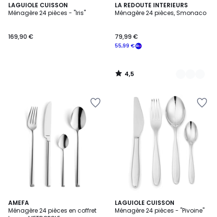
4,5
LAGUIOLE CUISSON
2
LA REDOUTE INTERIEURS
/ 5
Ménagère 24 pièces - "Iris"
Ménagère 24 pièces, Smonaco
Couleurs
169,90 €
79,99 €
55,99 €
4,5
/
5
AMEFA
LAGUIOLE CUISSON
Ménagère 24 pièces en coffret
Ménagère 24 pièces - "Pivoine"