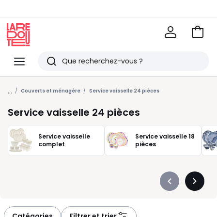
Voir
mon
La
panie
Redoute
Menu
Rechercher
Derniers
...
articles
Couverts et ménagère
Service vaisselle 24 pièces
vus
Service vaisselle 24 pièces
Service vaisselle
Service vaisselle 18
complet
pièces
Précédent
Suivan
-
-
défiler
défiler
à
à
Catégories
Filtrer et trier