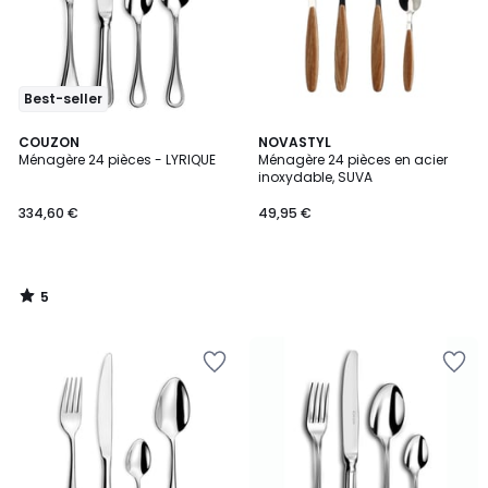
Best-seller
5
COUZON
NOVASTYL
/
Ménagère 24 pièces - LYRIQUE
Ménagère 24 pièces en acier
5
inoxydable, SUVA
334,60 €
49,95 €
5
/
5