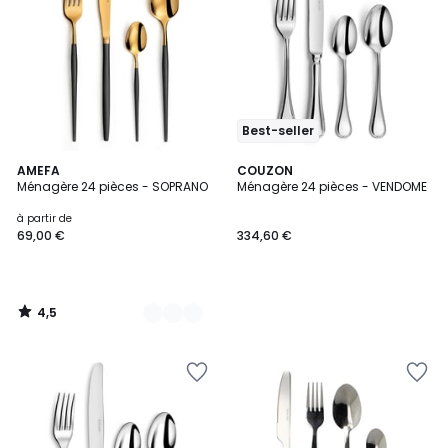
Best-seller
4,5
4
AMEFA
COUZON
/ 5
Ménagère 24 pièces - SOPRANO
Ménagère 24 pièces - VENDOME
Couleurs
à partir de
69,00 €
334,60 €
4,5
/
5