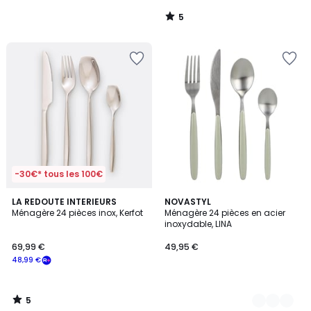
5
/
5
-30€* tous les 100€
5
LA REDOUTE INTERIEURS
3
NOVASTYL
/
Ménagère 24 pièces inox, Kerfot
Ménagère 24 pièces en acier
Couleurs
5
inoxydable, LINA
69,99 €
49,95 €
48,99 €
5
/