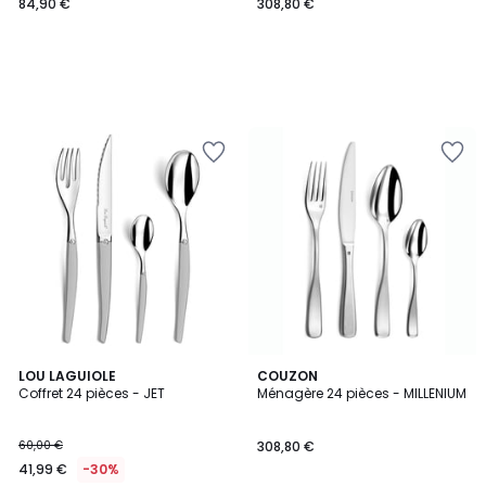
84,90 €
308,80 €
4
5
LOU LAGUIOLE
COUZON
/
/
Coffret 24 pièces - JET
Ménagère 24 pièces - MILLENIUM
5
5
60,00 €
308,80 €
41,99 €
-30%