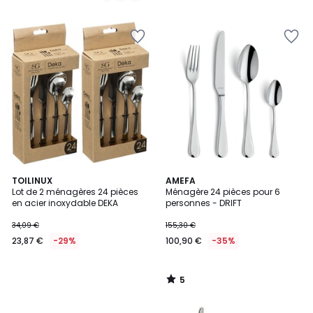
5
5
5
TOILINUX
AMEFA
/
Lot de 2 ménagères 24 pièces
Ménagère 24 pièces pour 6
5
en acier inoxydable DEKA
personnes - DRIFT
34,09 €
155,30 €
23,87 €
-29%
100,90 €
-35%
5
/
5