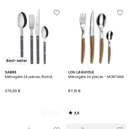
5
Best-seller
3,5
26
SABRE
LOU LAGUIOLE
/ 5
Ménagère 24 pièces, Bistrot
Ménagère 24 pièces - MONTANA
Couleurs
270,00 €
57,10 €
3,5
/
5