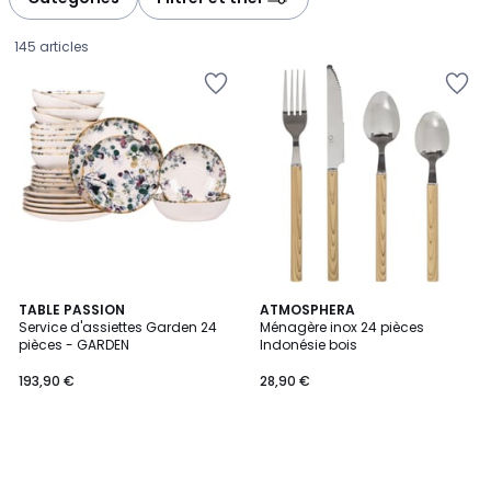
gauche
droite
145 articles
TABLE PASSION
ATMOSPHERA
Service d'assiettes Garden 24
Ménagère inox 24 pièces
pièces - GARDEN
Indonésie bois
193,90
193,90 €
28,90 €
€.