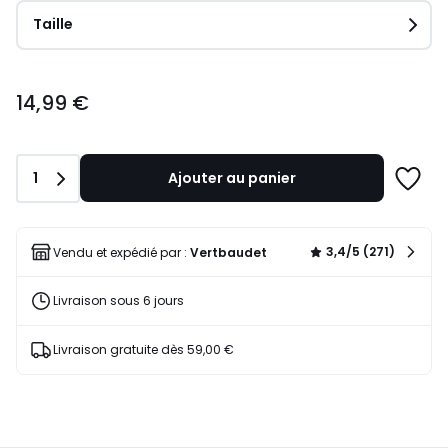
Taille
14,99
14,99 €
€.
Quantité
1
Ajouter au panier
Ajoute
à
une
liste
3,4/5 (271)
Vendu et expédié par :
Vertbaudet
Livraison sous 6 jours
Livraison gratuite dès 59,00 €