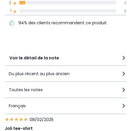
Informations,
2
2
La Redoute s'engage
1
0
94% des clients
5
25
recommandent ce produit
4
6
94% des clients recommandent ce produit
3
1
2
2
1
0
Voir le détail de la note
Du plus récent au plus ancien
Toutes les notes
Français
08/02/2025
Joli tee-shirt