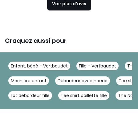
Voir plus d'avis
Craquez aussi pour
Enfant, bébé - Vertbaudet
Fille - Vertbaudet
T-sh
Marinière enfant
Débardeur avec noeud
Tee shirt 
Lot débardeur fille
Tee shirt paillette fille
The Nort