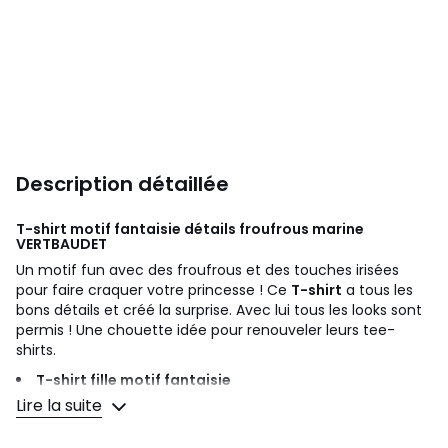
Description détaillée
T-shirt motif fantaisie détails froufrous marine
VERTBAUDET
Un motif fun avec des froufrous et des touches irisées
pour faire craquer votre princesse ! Ce
T-shirt
a tous les
bons détails et créé la surprise. Avec lui tous les looks sont
permis ! Une chouette idée pour renouveler leurs tee-
shirts.
T-shirt fille motif fantaisie
Encolure ronde volantée
Lire la suite
Motif fantaisie placé devant : détails froufrous en relief
et broderies irisées