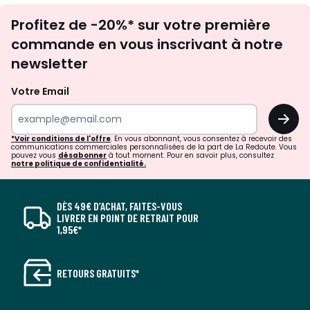
Inscription
Profitez de -20%* sur votre première
newsletter
commande en vous inscrivant à notre
newsletter
Votre Email
OK
*Voir conditions de l'offre
. En vous abonnant, vous consentez à recevoir des
communications commerciales personnalisées de la part de La Redoute. Vous
pouvez vous
désabonner
à tout moment. Pour en savoir plus, consultez
notre politique de confidentialité.
DÈS 49€ D’ACHAT, FAITES-VOUS
LIVRER EN POINT DE RETRAIT POUR
1,95€*
RETOURS GRATUITS*