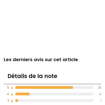
Les derniers avis sur cet article
4,6
Détails de la note
(34)
moyenne des avis
5
25
dans toutes les
4
6
langues
3
1