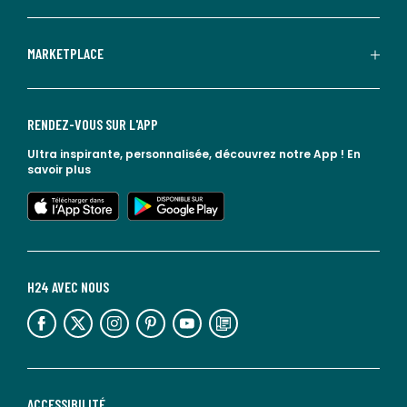
MARKETPLACE
RENDEZ-VOUS SUR L'APP
Ultra inspirante, personnalisée, découvrez notre App !
En
savoir plus
lien vers l'app store
lien vers google play
H24 AVEC NOUS
lien vers l'espace réseaux sociaux
lien vers l'espace réseaux sociaux
lien vers l'espace réseaux sociaux
lien vers l'espace réseaux sociaux
lien vers l'espace réseaux sociaux
lien vers le blog la redoute
ACCESSIBILITÉ