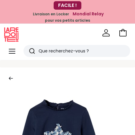
-20% dès 39€*
FACILE !
sur la mode
Mondial Relay
Livraison en Locker
pour vos petits articles
Voir
mon
La
panie
Redoute
Menu
Rechercher
Derniers
articles
vus