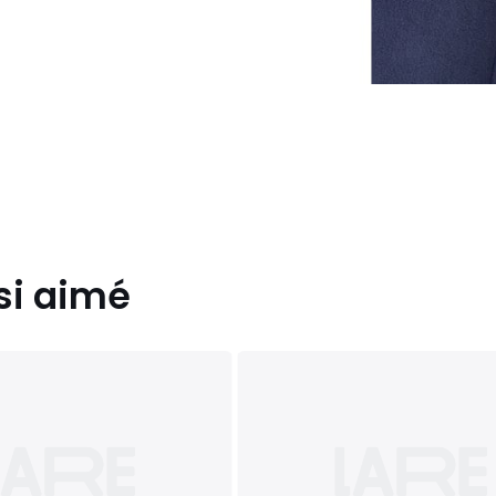
si aimé