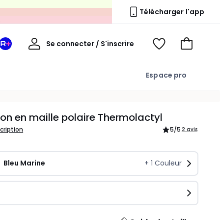
s
Télécharger l'app
Mon
Se connecter / S'inscrire
Mon
Voir
Voir
compte
espace
mes
mon
La
favoris
panier
Espace pro
Redoute
+
on en maille polaire Thermolactyl
scription
5
/5
2 avis
Bleu Marine
+
1
Couleur