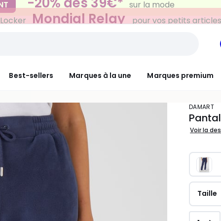
Mondial Relay
 Locker
pour vos petits article
Best-sellers
Marques à la une
Marques premium
DAMART
Pantal
Voir la de
Taille