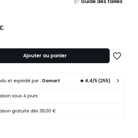
ité
Guide des tailles
 €
Ajouter au panier
Ajouter
à
une
liste
du et expédié par :
Damart
4,4/5 (255)
raison sous 4 jours
raison gratuite dès 39,00 €