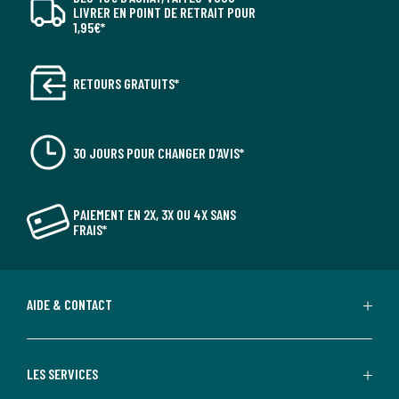
LIVRER EN POINT DE RETRAIT POUR
1,95€*
RETOURS GRATUITS*
30 JOURS POUR CHANGER D'AVIS*
100% sécurisée
PAIEMENT EN 2X, 3X OU 4X SANS
FRAIS*
Poignée amovible 100% sûre pour garantir un
verrouillage parfait avec les ustensiles Lagostina
Salvaspazio.
AIDE & CONTACT
LES SERVICES