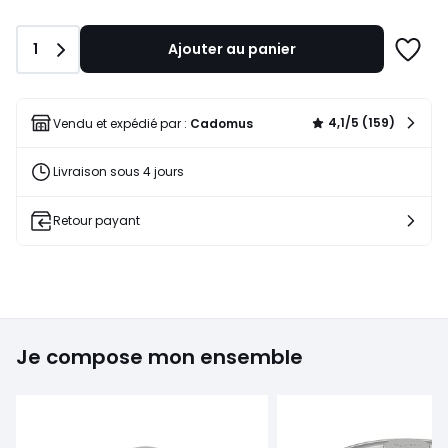
Quantité
1
Ajouter au panier
Ajoute
à
une
liste
4,1/5 (159)
Vendu et expédié par :
Cadomus
Livraison sous 4 jours
Retour payant
Je compose mon ensemble