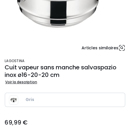
Articles similaires
LAGOSTINA
Cuit vapeur sans manche salvaspazio
inox ø16-20-20 cm
Voir la description
Gris
69,99
69,99 €
€.