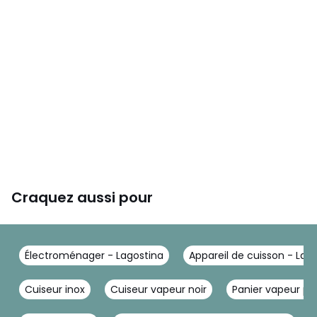
chaque élément trouve sa place facilement dans vos
placards. La poignée amovible, parfaitement sécurisée,
garantit un verrouillage optimal avec les ustensiles
Lagostina Salvaspazio. D'un simple geste, hop, la poignée
se retire ! Conçue pour passer de la plaque de cuisson au
four, puis directement à la table, Lagostina Salvaspazio
vous offre le style et l'efficacité à l'italienne pour briller en
cuisine et maîtriser les recettes de la mamma.
Lagostina Salvaspazio est à l'aise sur toutes les plaques,
même l'induction. Sa base Lagotherm® est composée de
trois couches inox-aluminium-inox pour une diffusion
parfaite de la chaleur. Le renfort en aluminium garantit une
chaleur uniforme. Fabriquée avec le savoir-faire italien,
Lagostina Salvaspazio est conçu pour durer toute la vie.
Craquez aussi pour
Fonctionnalités
Électroménager - Lagostina
Appareil de cuisson - Lag
Cuiseur inox
Cuiseur vapeur noir
Panier vapeur pli