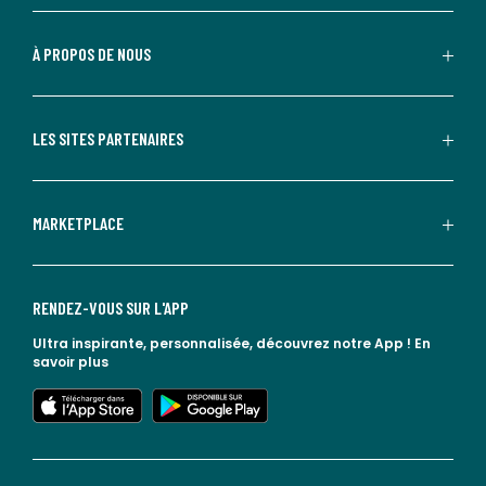
À PROPOS DE NOUS
LES SITES PARTENAIRES
MARKETPLACE
Diffusion de chaleur parfaite
RENDEZ-VOUS SUR L'APP
Fond Lagotherm® : base épaisse en aluminium,
enserrée entre deux couches d'inox. La couche
Ultra inspirante, personnalisée, découvrez notre App !
En
d'aluminium permet une distribution uniforme de
savoir plus
la chaleur sur toute la base.
lien vers l'app store
lien vers google play