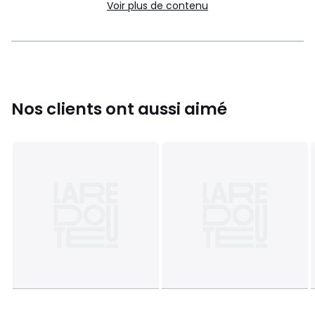
Voir plus de contenu
Nos clients ont aussi aimé
Le meilleur de l'Italie, du feu au four
Lagostina Salvaspazio est une gamme conçue pour rendre
la cuisine plus facile et bien meilleure. Vivez la "dolce vita"
en cuisine ! Avec son design astucieux et empilable,