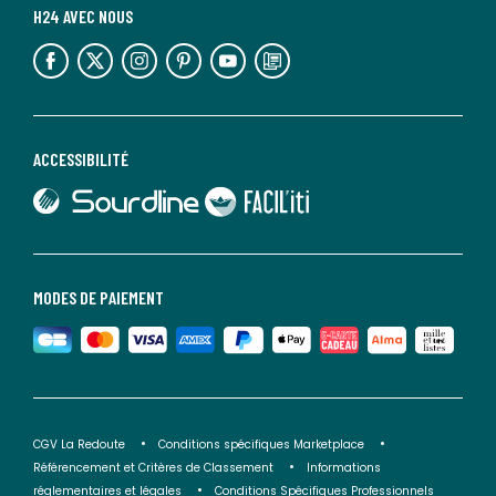
H24 AVEC NOUS
lien vers l'espace réseaux sociaux
lien vers l'espace réseaux sociaux
lien vers l'espace réseaux sociaux
lien vers l'espace réseaux sociaux
lien vers l'espace réseaux sociaux
lien vers le blog la redoute
ACCESSIBILITÉ
lien vers Sourdline
lien vers Faciliti
MODES DE PAIEMENT
Tous feux dont induction
Compatible avec les plaques de cuisson à gaz,
électriques, céramiques et à induction.
CGV La Redoute
Conditions spécifiques Marketplace
Référencement et Critères de Classement
Informations
réglementaires et légales
Conditions Spécifiques Professionnels