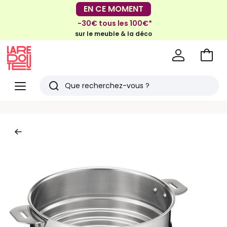
EN CE MOMENT
EN CE MOMENT
-30€ tous les 100€*
-40% dès 2 articles*
sur le meuble & la déco
sur le linge de maison et la literie
Voir
mon
La
panie
Redoute
Menu
Rechercher
Derniers
articles
vus