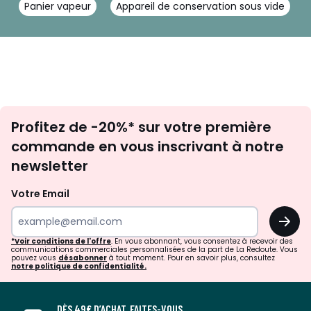
Panier vapeur
Appareil de conservation sous vide
Inscription
Profitez de -20%* sur votre première
newsletter
commande en vous inscrivant à notre
newsletter
Pratique et polyvalente
Votre Email
De la plaque de cuisson au four à la table, avec
OK
un rangement optimisé.
*Voir conditions de l'offre
. En vous abonnant, vous consentez à recevoir des
communications commerciales personnalisées de la part de La Redoute. Vous
pouvez vous
désabonner
à tout moment. Pour en savoir plus, consultez
notre politique de confidentialité.
DÈS 49€ D’ACHAT, FAITES-VOUS