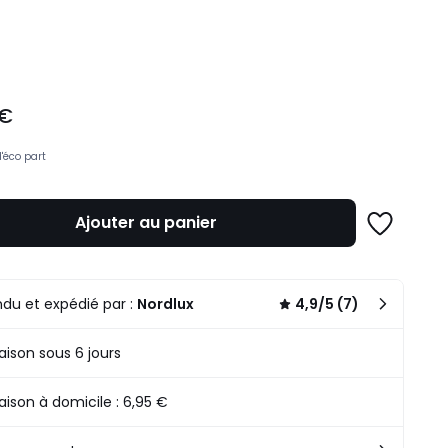
ité
 €
d'éco part
Ajouter au panier
Ajouter
à
une
liste
du et expédié par :
Nordlux
4,9/5 (7)
raison sous 6 jours
raison à domicile : 6,95 €