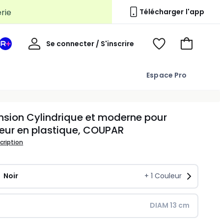
Télécharger l'app
Mon
Se connecter / S'inscrire
Mon
Voir
Voir
compte
espace
mes
mon
La
favoris
panier
Espace Pro
Redoute
+
sion Cylindrique et moderne pour
rieur en plastique, COUPAR
scription
Noir
+
1
Couleur
DIAM 13 cm