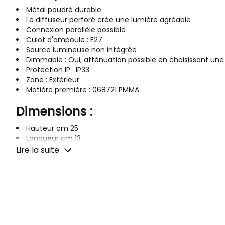
Métal poudré durable
Le diffuseur perforé crée une lumière agréable
Connexion parallèle possible
Culot d'ampoule : E27
Source lumineuse non intégrée
Dimmable : Oui, atténuation possible en choisissant une
Protection IP : IP33
Zone : Extérieur
Matière première : 068721 PMMA
Dimensions :
Hauteur cm 25
Longueur cm 13
Diamètre de l'abat-jour (cm) 13
Lire la suite
Dimensions de la fixation (cm) 11
Longueur du câble (cm) 300
Couleurs
Noir, Sablé
Tailles
DIAM 13 cm