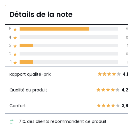
4,1
Détails de la note
(7)
moyenne des avis
5
5
dans toutes les
4
0
langues
3
1
Informations,
2
0
La Redoute s'engage
1
1
Rapport
5
5
4,1
qualité-prix
4
0
Rapport qualité-prix
4,1
3
1
Qualité du
4,2
2
Qualité du produit
4,2
0
produit
1
1
Confort
3,8
Confort
3,8
71% des clients
71% des clients recommandent ce produit
recommandent ce produit