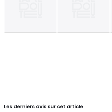
Dimensions
• 90 x 190 cm : 1 personne
• 140 x 190 cm : 2 personnes
• 160 x 200 cm : 2 personnes
• 180 x 200 cm : 2 personnes
Fiche produit relative aux qualités et caractéristiques
environnementales
• Origine de fabrication (tissage, teinture) : Espagne
• Confection : France
Couleurs
Blanc
Tailles
90x190 cm, 140x190 cm, 160x200 cm, 180x200 cm
Caractéristiques environnementales de l’emballage
En savoir plus sur nos emballages
Les derniers avis sur cet article