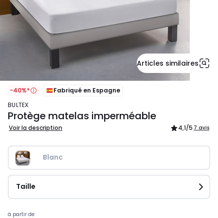
Articles similaires
-40%*
Fabriqué en Espagne
BULTEX
Protège matelas imperméable
Voir la description
4,1
/5
7 avis
Blanc
Taille
Prix
à partir de