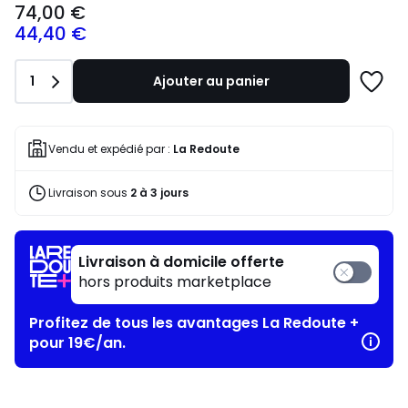
74,00 €
à
44,40 €
partir
de
74,00
Quantité
1
Ajouter au panier
€
Ajoute
souscrivez
à
à
une
notre
liste
Vendu et expédié par :
La Redoute
programme
pour
Livraison sous
2 à 3 jours
payer
à
la
place
Livraison à domicile offerte
44,40
hors produits marketplace
€.
Profitez de tous les avantages La Redoute +
pour 19€/an.