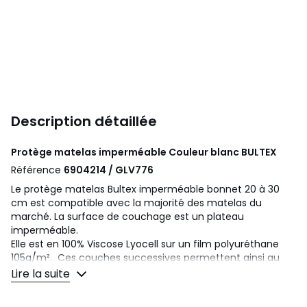
Description détaillée
Protège matelas imperméable Couleur blanc
BULTEX
Référence
6904214 / GLV776
Le protège matelas Bultex imperméable bonnet 20 à 30
cm est compatible avec la majorité des matelas du
marché. La surface de couchage est un plateau
imperméable.
Elle est en 100% Viscose Lyocell sur un film polyuréthane
105g/m². Ces couches successives permettent ainsi au
protège matelas d'assurer l'imperméabilité.
Lire la suite
Une protection literie fabriquée en France, signée La
Redoute Intérieurs, expert et créateur de literie.