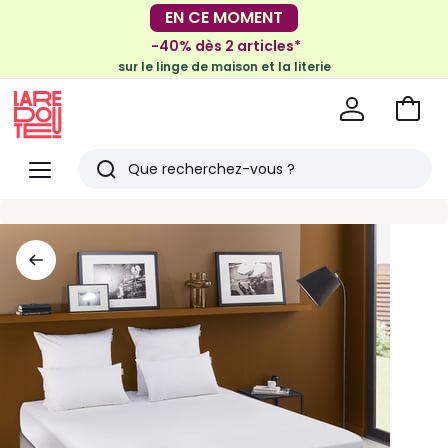
EN CE MOMENT
-30€ tous les 100€*
sur le meuble & la déco
-40% dès 2 articles*
sur le linge de maison et la literie
Voir
mon
La
panie
Redoute
Menu
Rechercher
Derniers
articles
vus