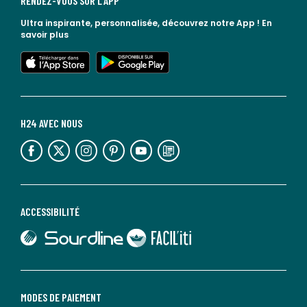
RENDEZ-VOUS SUR L'APP
Ultra inspirante, personnalisée, découvrez notre App !
En
savoir plus
lien vers l'app store
lien vers google play
H24 AVEC NOUS
lien vers l'espace réseaux sociaux
lien vers l'espace réseaux sociaux
lien vers l'espace réseaux sociaux
lien vers l'espace réseaux sociaux
lien vers l'espace réseaux sociaux
lien vers le blog la redoute
ACCESSIBILITÉ
lien vers Sourdline
lien vers Faciliti
MODES DE PAIEMENT