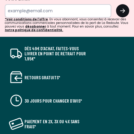
environnemental, social et économique.
OK
Dimensions et poids des colis
*Voir conditions de l'offre
. En vous abonnant, vous consentez à recevoir des
communications commerciales personnalisées de la part de La Redoute. Vous
1 colis
pouvez vous
désabonner
à tout moment. Pour en savoir plus, consultez
notre politique de confidentialité.
• L137 x H72 x P111 cm, 80 kg
DÈS 49€ D’ACHAT, FAITES-VOUS
Couleurs
Lin
LIVRER EN POINT DE RETRAIT POUR
Tailles
2 Places
1,95€*
Caractéristiques environnementales de l’emballage
En savoir plus sur nos emballages
RETOURS GRATUITS*
30 JOURS POUR CHANGER D'AVIS*
PAIEMENT EN 2X, 3X OU 4X SANS
FRAIS*