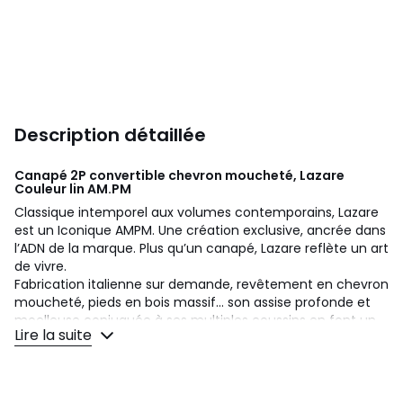
Description détaillée
Canapé 2P convertible chevron moucheté, Lazare
Couleur lin
AM.PM
Classique intemporel aux volumes contemporains, Lazare
est un Iconique AMPM. Une création exclusive, ancrée dans
l’ADN de la marque. Plus qu’un canapé, Lazare reflète un art
de vivre.
Fabrication italienne sur demande, revêtement en chevron
moucheté, pieds en bois massif... son assise profonde et
moelleuse conjuguée à ses multiples coussins en font un
Lire la suite
canapé totalement dédié au confort. Un iconique signé
AMPM.
Confort d'assise
: équilibré