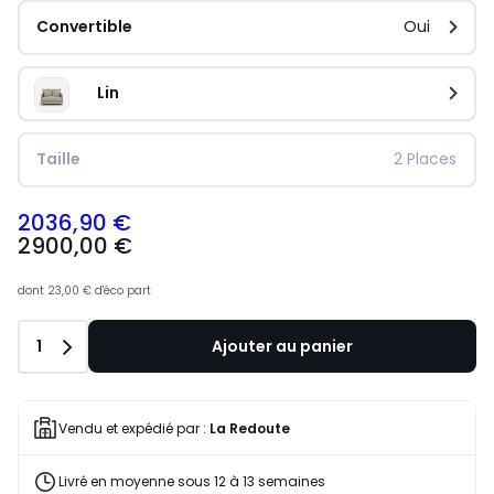
Convertible
Oui
Lin
Taille
2 Places
2036,90 €
2900,00 €
dont
23,00 €
d'éco part
Quantité
1
Ajouter au panier
Vendu et expédié par :
La Redoute
Livré en moyenne sous 12 à 13 semaines