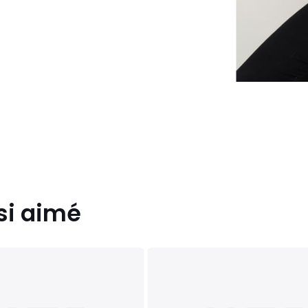
si aimé