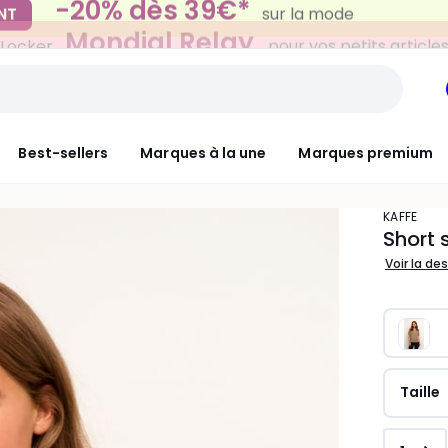
Mondial Relay
 Locker
pour vos petits article
Best-sellers
Marques à la une
Marques premium
KAFFE
Short 
Voir la de
Taille