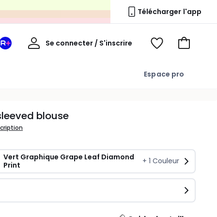
s
Télécharger l'app
Mon
Se connecter / S'inscrire
Mon
Voir
Voir
compte
espace
mes
mon
La
favoris
panier
Espace pro
Redoute
+
sleeved blouse
scription
Vert Graphique Grape Leaf Diamond 
+
1
Couleur
Print