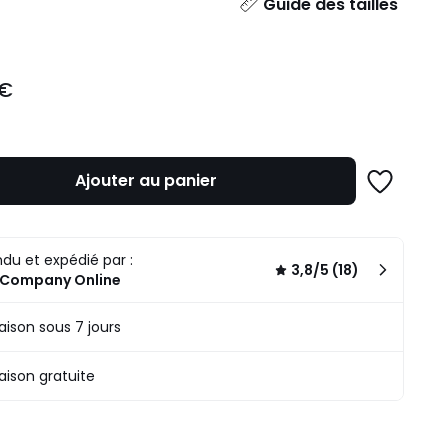
ité
Guide des tailles
 €
Ajouter au panier
Ajouter
à
une
liste
du et expédié par :
3,8/5 (18)
 Company Online
raison sous 7 jours
raison gratuite