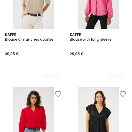
2
KAFFE
4
KAFFE
Blouse à manches courtes
Blouse with long sleeve
Couleurs
Couleurs
39,95 €
29,95 €