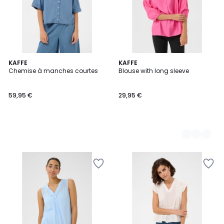
KAFFE
4
KAFFE
Chemise à manches courtes
Blouse with long sleeve
Couleurs
59,95 €
29,95 €