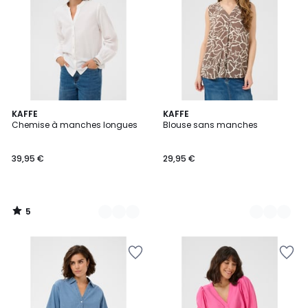
5
6
KAFFE
3
KAFFE
/
Chemise à manches longues
Blouse sans manches
Couleurs
Couleurs
5
39,95 €
29,95 €
5
/
5