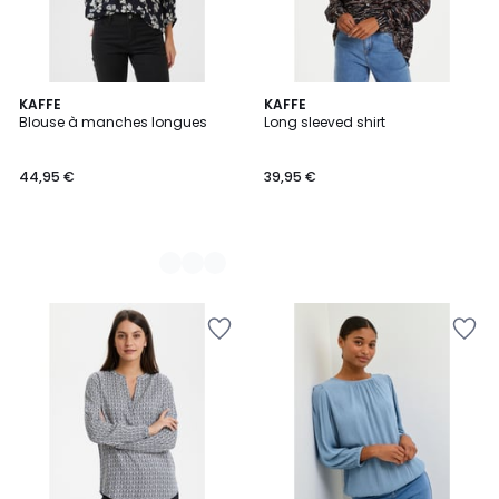
3
KAFFE
KAFFE
Blouse à manches longues
Long sleeved shirt
Couleurs
44,95 €
39,95 €