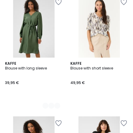
3
KAFFE
KAFFE
Blouse with long sleeve
Blouse with short sleeve
Couleurs
39,95 €
49,95 €