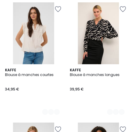
3
KAFFE
2
KAFFE
Blouse à manches courtes
Blouse à manches longues
Couleurs
Couleurs
34,95 €
39,95 €