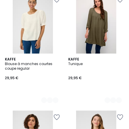
4
KAFFE
11
KAFFE
Blouse à manches courtes
Tunique
Couleurs
Couleurs
coupe regular
29,95 €
29,95 €