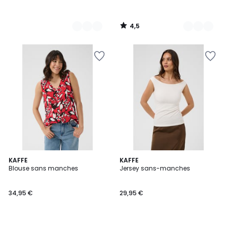
4,5
/
5
6
KAFFE
4
KAFFE
Blouse sans manches
Jersey sans-manches
Couleurs
Couleurs
34,95 €
29,95 €