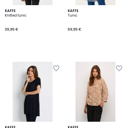
KAFFE
KAFFE
Knitted tunic
Tunic
39,95 €
59,95 €
5
KAFFE
2
KAFFE