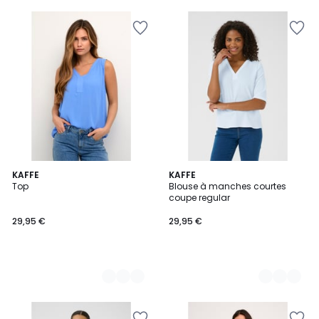
8
KAFFE
3
KAFFE
Top
Blouse à manches courtes
Couleurs
Couleurs
coupe regular
29,95 €
29,95 €