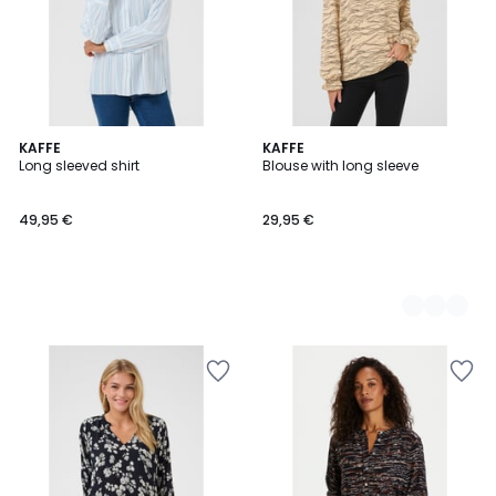
KAFFE
2
KAFFE
Long sleeved shirt
Blouse with long sleeve
Couleurs
49,95 €
29,95 €