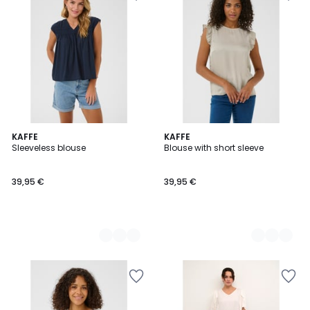
5
KAFFE
3
KAFFE
Sleeveless blouse
Blouse with short sleeve
Couleurs
Couleurs
39,95 €
39,95 €