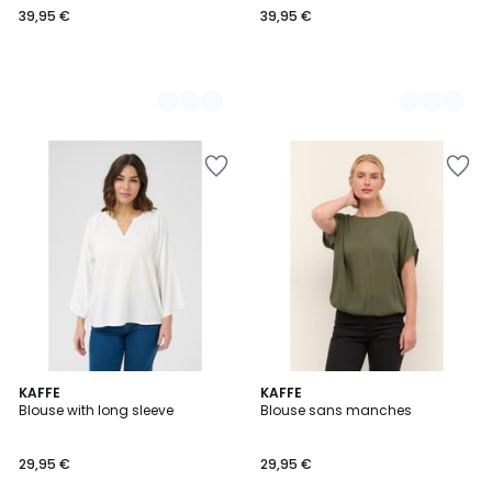
39,95 €
39,95 €
€.
4,5
3
KAFFE
19
KAFFE
/ 5
Blouse with long sleeve
Blouse sans manches
Couleurs
Couleurs
29,95 €
29,95 €