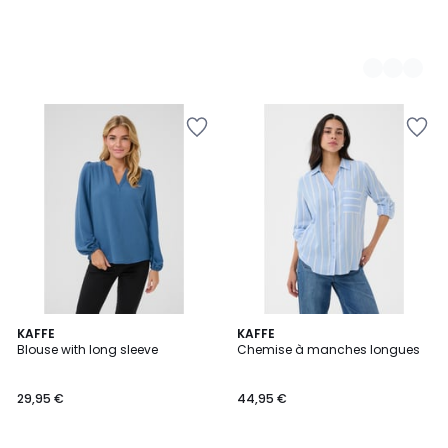
4
KAFFE
2
KAFFE
Blouse with long sleeve
Chemise à manches longues
Couleurs
Couleurs
29,95 €
44,95 €