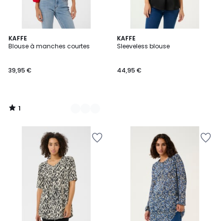
1
3
KAFFE
KAFFE
/
Blouse à manches courtes
Sleeveless blouse
Couleurs
5
39,95 €
44,95 €
1
/
5