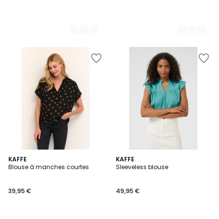
7
KAFFE
4
KAFFE
Blouse à manches courtes
Sleeveless blouse
Couleurs
Couleurs
39,95 €
49,95 €