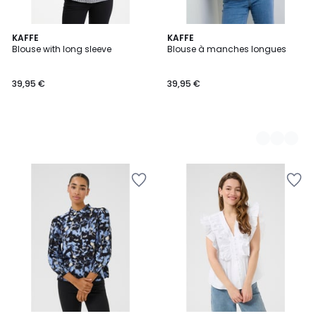
KAFFE
2
KAFFE
Blouse with long sleeve
Blouse à manches longues
Couleurs
39,95 €
39,95 €