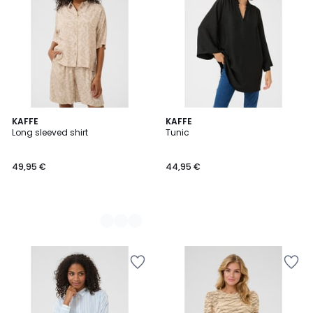
2
KAFFE
KAFFE
Long sleeved shirt
Tunic
Couleurs
49,95 €
44,95 €