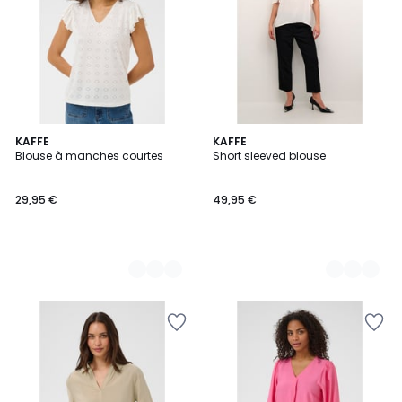
3
KAFFE
2
KAFFE
Blouse à manches courtes
Short sleeved blouse
Couleurs
Couleurs
29,95 €
49,95 €