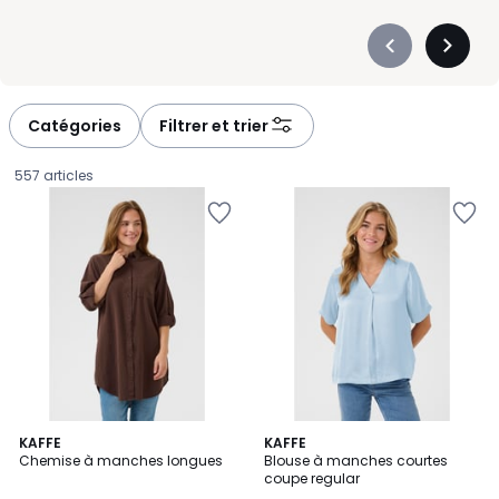
Précédent
Suivan
-
-
défiler
défiler
à
à
Catégories
Filtrer et trier
gauche
droite
557 articles
13
KAFFE
3
KAFFE
Chemise à manches longues
Blouse à manches courtes
Couleurs
Couleurs
coupe regular
39,95