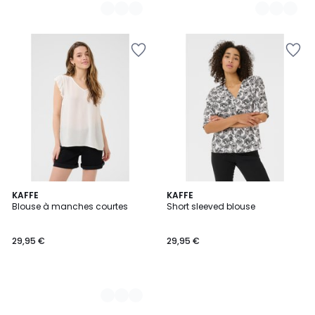
4
KAFFE
KAFFE
Blouse à manches courtes
Short sleeved blouse
Couleurs
29,95 €
29,95 €