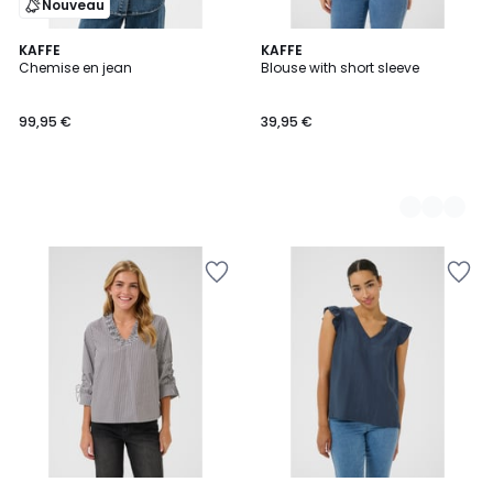
Nouveau
KAFFE
3
KAFFE
Chemise en jean
Blouse with short sleeve
Couleurs
99,95 €
39,95 €