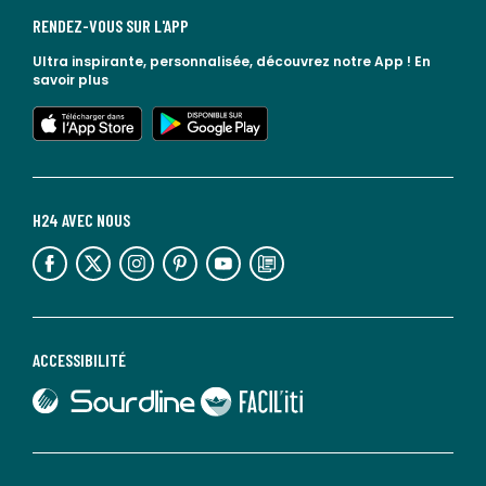
RENDEZ-VOUS SUR L'APP
Ultra inspirante, personnalisée, découvrez notre App !
En
savoir plus
lien vers l'app store
lien vers google play
H24 AVEC NOUS
lien vers l'espace réseaux sociaux
lien vers l'espace réseaux sociaux
lien vers l'espace réseaux sociaux
lien vers l'espace réseaux sociaux
lien vers l'espace réseaux sociaux
lien vers le blog la redoute
ACCESSIBILITÉ
lien vers Sourdline
lien vers Faciliti