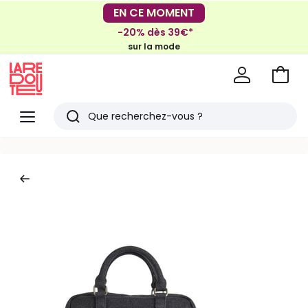
EN CE MOMENT
Mondial Relay
Livraison en Locker
pour vos petits articles
-20% dès 39€*
sur la mode
Voir
mon
La
panie
Redoute
Menu
Rechercher
Derniers
articles
vus