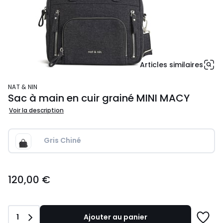
Articles similaires
NAT & NIN
Sac à main en cuir grainé MINI MACY
Voir la description
Gris Chiné
120,00
120,00 €
€.
Quantité
1
Ajouter au panier
Ajoute