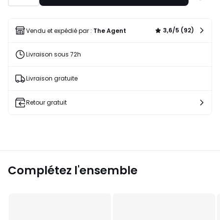
à
une
liste
3,6/5 (92)
Vendu et expédié par :
The Agent
Livraison sous 72h
Livraison gratuite
Retour gratuit
Complétez l'ensemble