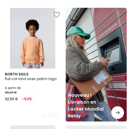
Nouveau
!
Livraison
en
Locker
Mondial
Relay
4
NORTH SAILS
Pull col rond avec patch logo
Couleurs
à partir de
65,00 €
Nouveau !
32,50 €
-50%
Livraison en
Locker Mondial
Relay