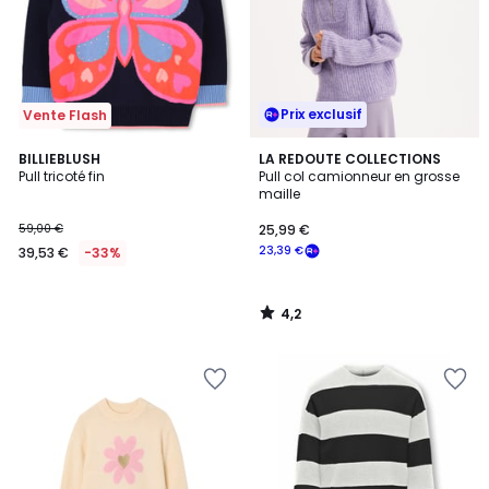
Prix exclusif
Vente Flash
4,2
BILLIEBLUSH
LA REDOUTE COLLECTIONS
/ 5
Pull tricoté fin
Pull col camionneur en grosse
maille
59,00 €
25,99 €
23,39 €
39,53 €
-33%
4,2
/
5