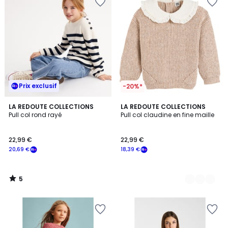
Prix exclusif
-20%*
5
LA REDOUTE COLLECTIONS
2
LA REDOUTE COLLECTIONS
/
Pull col rond rayé
Pull col claudine en fine maille
Couleurs
5
22,99 €
22,99 €
20,69 €
18,39 €
5
/
5