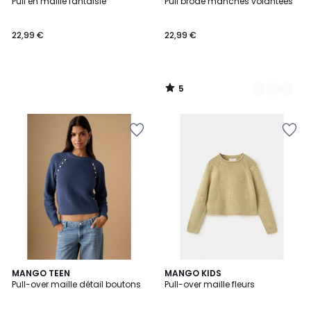
/
Pull en maille fantaisie
Pull brodé manches volantées
Couleurs
5
22,99 €
22,99 €
5
/
5
MANGO TEEN
MANGO KIDS
Pull-over maille détail boutons
Pull-over maille fleurs