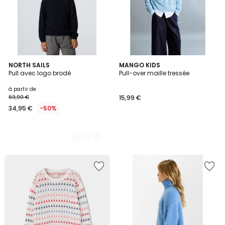
3
NORTH SAILS
MANGO KIDS
Pull avec logo brodé
Pull-over maille tressée
Couleurs
à partir de
69,90 €
15,99 €
34,95 €
-50%