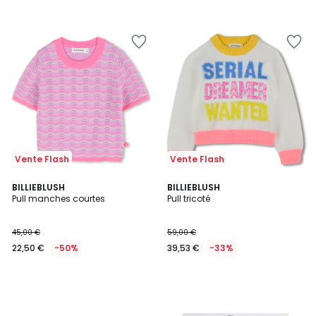
Vente Flash
Vente Flash
BILLIEBLUSH
BILLIEBLUSH
Pull manches courtes
Pull tricoté
45,00 €
59,00 €
22,50 €
-50%
39,53 €
-33%