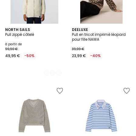
2
NORTH SAILS
DEELUXE
Pull zippé côtelé
Pull en tricot imprimé léopard
Couleurs
pour fille NAWA
à partir de
99,90 €
39,99 €
49,95 €
-50%
23,99 €
-40%