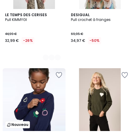
2
LE TEMPS DES CERISES
DESIGUAL
Pull KIMMYGI
Pull crochet à franges
Couleurs
44,99 €
69,95 €
32,99 €
-26%
34,97 €
-50%
Nouveau