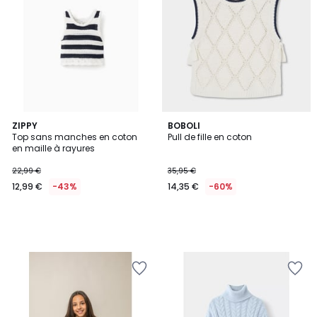
ZIPPY
BOBOLI
Top sans manches en coton
Pull de fille en coton
en maille à rayures
22,99 €
35,95 €
12,99 €
-43%
14,35 €
-60%