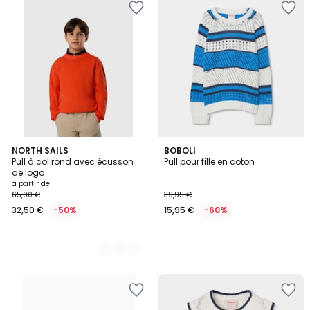
2
NORTH SAILS
BOBOLI
Pull à col rond avec écusson
Pull pour fille en coton
Couleurs
de logo
à partir de
65,00 €
39,95 €
32,50 €
-50%
15,95 €
-60%