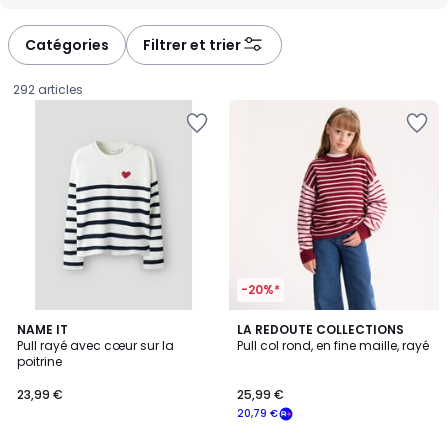
Catégories
Filtrer et trier
292 articles
-20%*
NAME IT
LA REDOUTE COLLECTIONS
Pull rayé avec cœur sur la
Pull col rond, en fine maille, rayé
poitrine
23,99
23,99 €
25,99 €
€.
20,79 €