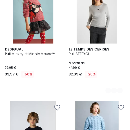
DESIGUAL
2
LE TEMPS DES CERISES
Pull Mickey et Minnie Mouse™
Pull STEFYGI
Couleurs
à partir de
79,95 €
44,99 €
39,97 €
-50%
32,99 €
-26%