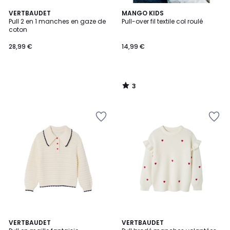
3
VERTBAUDET
MANGO KIDS
/
Pull 2 en 1 manches en gaze de
Pull-over fil textile col roulé
5
coton
28,99 €
14,99 €
3
/
5
5
VERTBAUDET
3
VERTBAUDET