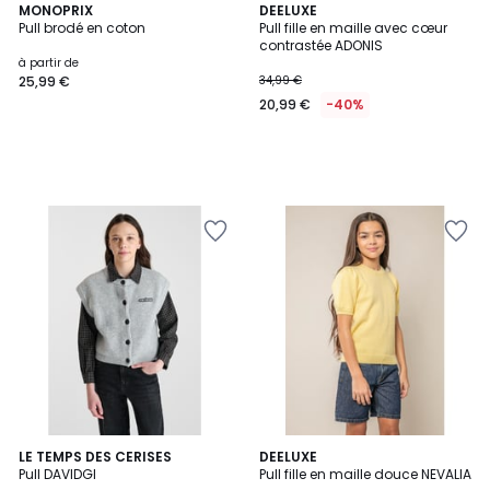
MONOPRIX
DEELUXE
Pull brodé en coton
Pull fille en maille avec cœur
contrastée ADONIS
à partir de
25,99 €
34,99 €
20,99 €
-40%
2
LE TEMPS DES CERISES
2
DEELUXE
Pull DAVIDGI
Pull fille en maille douce NEVALIA
Couleurs
Couleurs