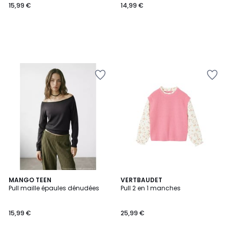
15,99 €
14,99 €
MANGO TEEN
2
VERTBAUDET
Pull maille épaules dénudées
Pull 2 en 1 manches
Couleurs
15,99 €
25,99 €