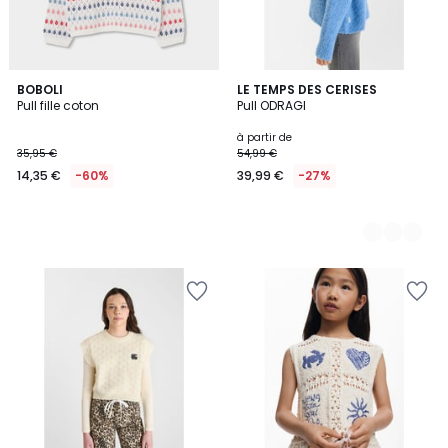
BOBOLI
4
LE TEMPS DES CERISES
Pull fille coton
Pull ODRAGI
Couleurs
à partir de
35,95 €
54,99 €
14,35 €
-60%
39,99 €
-27%