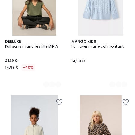
4
DEELUXE
2
MANGO KIDS
Pull sans manches fille MIRIA
Pull-over maille col montant
Couleurs
Couleurs
24,99 €
14,99 €
14,99 €
-40%