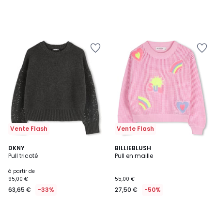
Vente Flash
Vente Flash
DKNY
BILLIEBLUSH
Pull tricoté
Pull en maille
à partir de
95,00 €
55,00 €
63,65 €
-33%
27,50 €
-50%