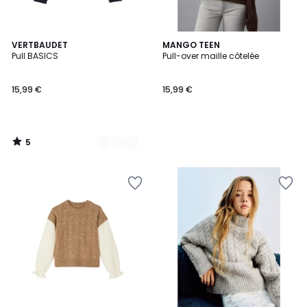
5
5
VERTBAUDET
MANGO TEEN
/
Pull BASICS
Pull-over maille côtelée
Couleurs
5
15,99 €
15,99 €
5
/
5