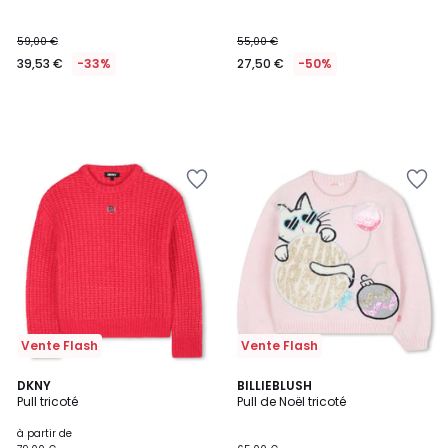
59,00 €
55,00 €
39,53 €
-33%
27,50 €
-50%
Vente Flash
Vente Flash
2
DKNY
BILLIEBLUSH
Pull tricoté
Pull de Noël tricoté
Couleurs
à partir de