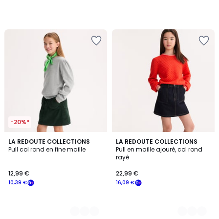
-20%*
2
LA REDOUTE COLLECTIONS
2
LA REDOUTE COLLECTIONS
Pull col rond en fine maille
Pull en maille ajouré, col rond
Couleurs
Couleurs
rayé
12,99 €
22,99 €
10,39 €
16,09 €