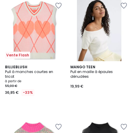
Vente Flash
BILLIEBLUSH
MANGO TEEN
Pull à manches courtes en
Pull en maille à épaules
tricot
dénudées
à partir de
55,00 €
19,99 €
36,85 €
-33%