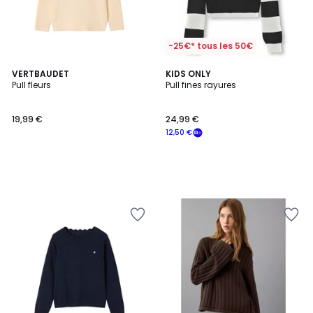
-25€* tous les 50€
VERTBAUDET
KIDS ONLY
Pull fleurs
Pull fines rayures
19,99 €
24,99 €
12,50 €