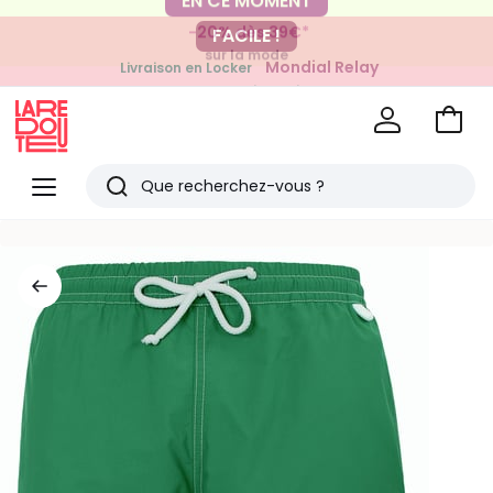
-20% dès 39€*
FACILE !
sur la mode
Mondial Relay
Livraison en Locker
pour vos petits articles
Voir
mon
La
panie
Redoute
Menu
Rechercher
Derniers
articles
vus