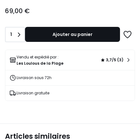
69,00
69,00 €
€.
Quantité
1
Ajouter au panier
Ajoute
à
une
liste
Vendu et expédié par :
3,7/5 (3)
Les Loulous de la Plage
Livraison sous 72h
Livraison gratuite
Articles similaires