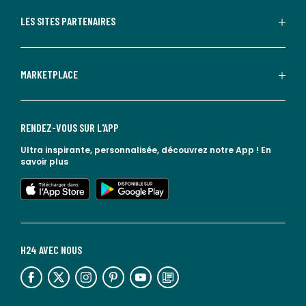
LES SITES PARTENAIRES
MARKETPLACE
RENDEZ-VOUS SUR L'APP
Ultra inspirante, personnalisée, découvrez notre App !
En
savoir plus
lien vers l'app store
lien vers google play
H24 AVEC NOUS
lien vers l'espace réseaux sociaux
lien vers l'espace réseaux sociaux
lien vers l'espace réseaux sociaux
lien vers l'espace réseaux sociaux
lien vers l'espace réseaux sociaux
lien vers le blog la redoute