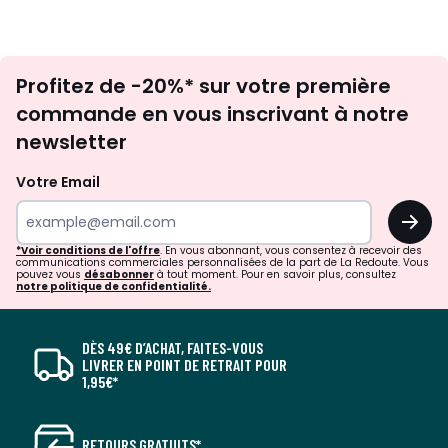
Inscription
Profitez de -20%* sur votre première
newsletter
commande en vous inscrivant à notre
newsletter
Votre Email
OK
*Voir conditions de l'offre
. En vous abonnant, vous consentez à recevoir des
communications commerciales personnalisées de la part de La Redoute. Vous
pouvez vous
désabonner
à tout moment. Pour en savoir plus, consultez
notre politique de confidentialité.
DÈS 49€ D’ACHAT, FAITES-VOUS
LIVRER EN POINT DE RETRAIT POUR
1,95€*
RETOURS GRATUITS*