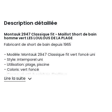
Description détaillée
Montauk 2947 Classique fit - Maillot Short de bain
homme vert
LES LOULOUS DE LA PLAGE
Fabricant de short de bain depuis 1965
- Modèle: Montauk 2947 Classique fit vert foncé uni
- Style: intemporel uni
- Utilisation: plage, piscine
- Coloris: vert foncé
- Coupe: ajusté à ceinture élastique
Lire la suite
- Longueur: semi-long de 33 cm pour la taille M
- Poches: deux poches sur les côtés, une sur l'arrière à
fermeture velcro
- Fermeture: cordon de serrage blanc à la ceinture
élastique
- Longueur cordon de serrage: 1,32 mètre dépassant de 20
cm pour faire le noeud