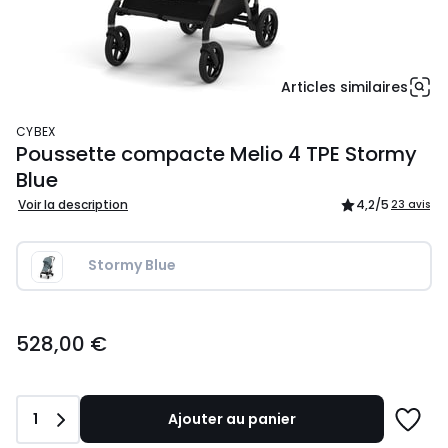
Articles similaires
CYBEX
Poussette compacte Melio 4 TPE Stormy
Blue
Voir la description
4,2
/5
23 avis
Stormy Blue
528,00
528,00 €
€.
Quantité
1
Ajouter au panier
Ajoute
à