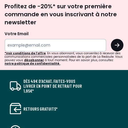
Inscription
Profitez de -20%* sur votre première
newsletter
commande en vous inscrivant à notre
newsletter
Votre Email
OK
*Voir conditions de l'offre
. En vous abonnant, vous consentez à recevoir des
communications commerciales personnalisées de la part de La Redoute. Vous
pouvez vous
désabonner
à tout moment. Pour en savoir plus, consultez
notre politique de confidentialité.
DÈS 49€ D’ACHAT, FAITES-VOUS
LIVRER EN POINT DE RETRAIT POUR
1,95€*
RETOURS GRATUITS*