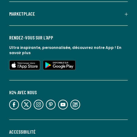
MARKETPLACE
RENDEZ-VOUS SUR L'APP
Ultra inspirante, personnalisée, découvrez notre App !
En
savoir plus
lien vers l'app store
lien vers google play
H24 AVEC NOUS
lien vers l'espace réseaux sociaux
lien vers l'espace réseaux sociaux
lien vers l'espace réseaux sociaux
lien vers l'espace réseaux sociaux
lien vers l'espace réseaux sociaux
lien vers le blog la redoute
ACCESSIBILITÉ