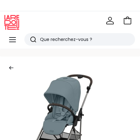
Voir
mon
La
panie
Redoute
Menu
Rechercher
Derniers
articles
vus