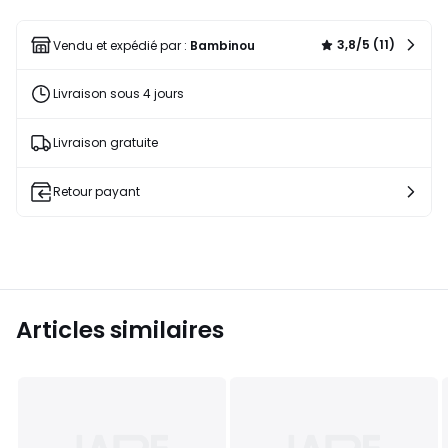
une
liste
3,8/5 (11)
Vendu et expédié par :
Bambinou
Livraison sous 4 jours
Livraison gratuite
Retour payant
Articles similaires