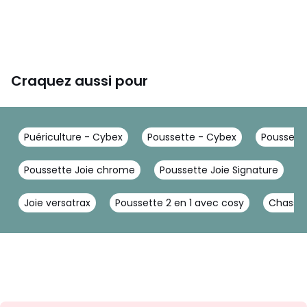
Craquez aussi pour
Puériculture - Cybex
Poussette - Cybex
Poussett
Poussette Joie chrome
Poussette Joie Signature
Joie versatrax
Poussette 2 en 1 avec cosy
Chassis