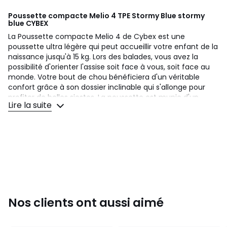
Poussette compacte Melio 4 TPE Stormy Blue stormy
blue
CYBEX
La Poussette compacte Melio 4 de Cybex est une
poussette ultra légère qui peut accueillir votre enfant de la
naissance jusqu'à 15 kg. Lors des balades, vous avez la
possibilité d'orienter l'assise soit face à vous, soit face au
monde. Votre bout de chou bénéficiera d'un véritable
confort grâce à son dossier inclinable qui s'allonge pour
profiter de belles siestes. La poussette est munie d'un
Lire la suite
siège ergonomique en mesh ainsi que d'un grand canopy
pare-soleil. Maniable, la poussette Mélio 4 possède des
suspensions sur les 4 roues pour rendre les promenades
plus agréables. Ce modèle 2024 propose un réducteur
nouveau-né inclus avec une tétière retravaillée composée
d'une mousse à mémoire de forme. Vous avez la
possibilité de rajouter une nacelle (vendue séparément)
pour apporter tout le confort d'un couchage à plat à votre
tout petit jusqu'à ses 6 mois. Ce modèle ultra léger se plie
d'une seule main et offre un pliage compact pour la
Nos clients ont aussi aimé
transporter partout avec vous. Quelles sont les
caractéristiques techniques de la Poussette compacte