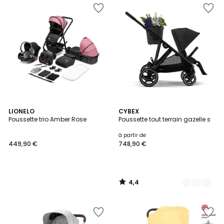
4,4
LIONELO
5
CYBEX
/ 5
Poussette trio Amber Rose
Poussette tout terrain gazelle s
Couleurs
à partir de
449,90 €
748,90 €
4,4
/
5