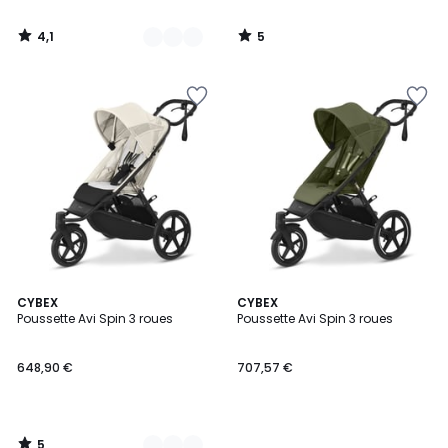
4,1
5
/
/
5
5
5
2
CYBEX
CYBEX
/
Poussette Avi Spin 3 roues
Poussette Avi Spin 3 roues
Couleurs
5
648,90 €
707,57 €
5