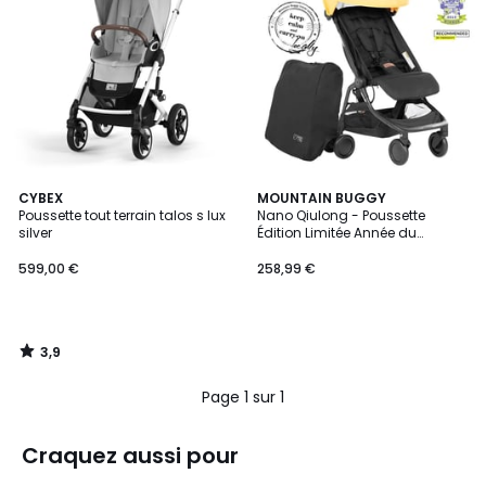
3,9
CYBEX
MOUNTAIN BUGGY
/ 5
Poussette tout terrain talos s lux
Nano Qiulong - Poussette
silver
Édition Limitée Année du
Dragon
599,00 €
258,99 €
3,9
/
5
Page 1 sur 1
Craquez aussi pour