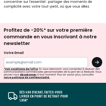
concentrer sur l’essentiel : partager des moments de
complicité avec votre tout-petit, où que vous alliez.
Inscription
Profitez de -20%* sur votre première
newsletter
commande en vous inscrivant à notre
newsletter
Votre Email
OK
*Voir conditions de l'offre
. En vous abonnant, vous consentez à recevoir des
communications commerciales personnalisées de la part de La Redoute. Vous
pouvez vous
désabonner
à tout moment. Pour en savoir plus, consultez
notre politique de confidentialité.
DÈS 49€ D’ACHAT, FAITES-VOUS
LIVRER EN POINT DE RETRAIT POUR
1,95€*