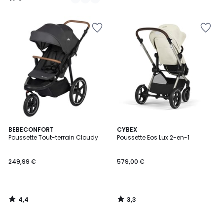
/
5
4,4
3,3
BEBECONFORT
CYBEX
/ 5
/ 5
Poussette Tout-terrain Cloudy
Poussette Eos Lux 2-en-1
249,99 €
579,00 €
4,4
3,3
/
/
5
5