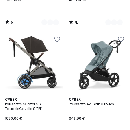
5
4,1
/
/
5
5
4,1
5
5
CYBEX
CYBEX
/ 5
/
Poussette eGazelle S
Poussette Avi Spin 3 roues
Couleurs
5
Taupe|eGazelle S TPE
1099,00 €
648,90 €