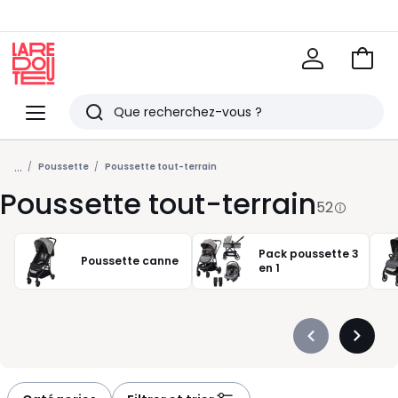
Voir
mon
La
panie
Redoute
Menu
Rechercher
Derniers
...
articles
Poussette
Poussette tout-terrain
Poussette tout-terrain
vus
52
Pack poussette 3
Poussette canne
en 1
Précédent
Suivan
-
-
défiler
défiler
à
à