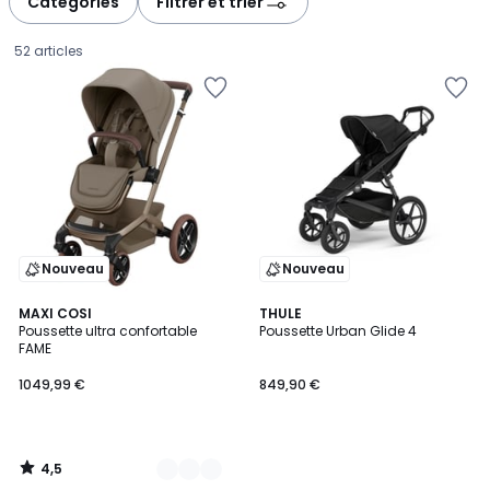
Catégories
Filtrer et trier
gauche
droite
52 articles
Nouveau
Nouveau
4,5
4
MAXI COSI
THULE
/ 5
Poussette ultra confortable
Poussette Urban Glide 4
Couleurs
FAME
1049,99
1049,99 €
849,90 €
€.
4,5
/