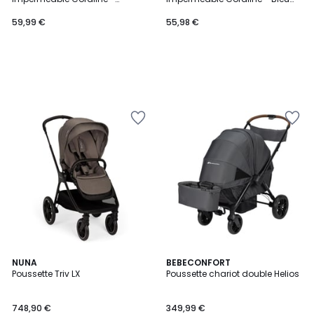
Fuchsia
Marine
59,99 €
55,98 €
4,3
NUNA
BEBECONFORT
/ 5
Poussette Triv LX
Poussette chariot double Helios
748,90 €
349,99 €