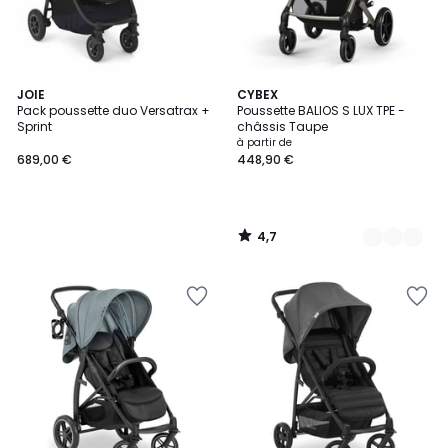
4,7
JOIE
4
CYBEX
/ 5
Pack poussette duo Versatrax +
Poussette BALIOS S LUX TPE -
Couleurs
Sprint
châssis Taupe
à partir de
689,00 €
448,90 €
4,7
/
5