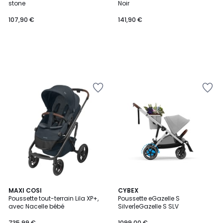
stone
Noir
107,90 €
141,90 €
5
4,1
2
MAXI COSI
3
CYBEX
/
/ 5
Poussette tout-terrain Lila XP+,
Poussette eGazelle S
Couleurs
Couleurs
5
avec Nacelle bébé
Silver|eGazelle S SLV
735,99 €
1099,00 €