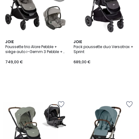
JOIE
JOIE
Poussette trio Alore Pebble +
Pack poussette duo Versatrax +
siège auto i-Gemm 3 Pebble +
Sprint
nacelle Ramble XL Pebble
749,00 €
689,00 €