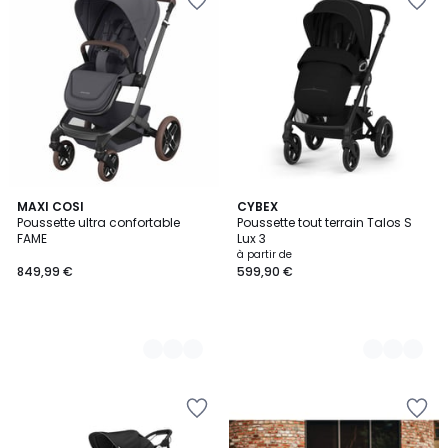
2
MAXI COSI
4
CYBEX
Poussette ultra confortable
Poussette tout terrain Talos S
Couleurs
Couleurs
FAME
Lux 3
à partir de
849,99 €
599,90 €