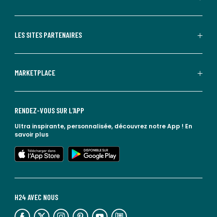
LES SITES PARTENAIRES
MARKETPLACE
RENDEZ-VOUS SUR L'APP
Ultra inspirante, personnalisée, découvrez notre App !
En
savoir plus
lien vers l'app store
lien vers google play
H24 AVEC NOUS
lien vers l'espace réseaux sociaux
lien vers l'espace réseaux sociaux
lien vers l'espace réseaux sociaux
lien vers l'espace réseaux sociaux
lien vers l'espace réseaux sociaux
lien vers le blog la redoute