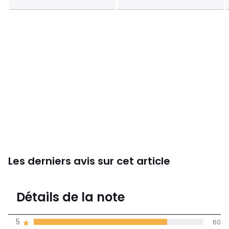
Les derniers avis sur cet article
4,7
Détails de la note
(76)
moyenne des avis
5
60
dans toutes les