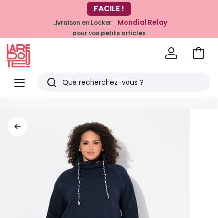
-20% dès 39€*
FACILE !
sur la mode
Mondial Relay
Livraison en Locker
pour vos petits articles
Voir
mon
La
panie
Redoute
Menu
Rechercher
Derniers
articles
vus