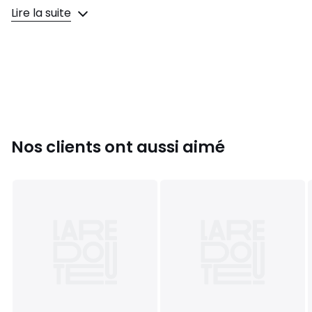
Lire la suite
Informations sur la coupe: Long. selon taille env. 90-94 cm.
Fiche produit relative aux qualités et caractéristiques
environnementales (tissage, teinture,
confection):Bangladesh, Bangladesh, Bangladesh.
Tissu extérieur: 80% coton, 20% polyester
Couleurs
Marine, Bleuet Clair, Bleu Jean, Bleu Clair, Noir,
Vert, Classique Violet, Violet, Menthe Verte, Lilas Bleu
Tailles
44/46, 48/50, 52/54, 56/58, 60/62, 64/66
Nos clients ont aussi aimé