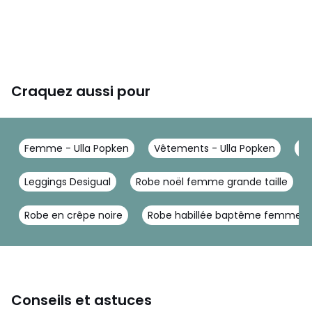
Craquez aussi pour
Femme - Ulla Popken
Vêtements - Ulla Popken
Ro
Leggings Desigual
Robe noël femme grande taille
Robe en crêpe noire
Robe habillée baptême femme
Conseils et astuces