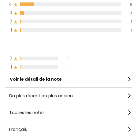
4
11
langues
3
3
Informations,
2
1
La Redoute s'engage
1
1
5
60
4
11
3
3
2
1
1
1
Voir le détail de la note
Du plus récent au plus ancien
Toutes les notes
Français