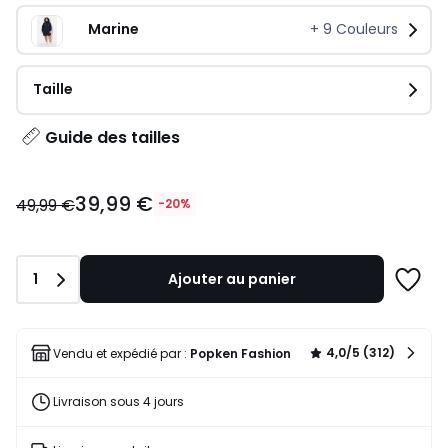
Marine
+
9
Couleurs
Taille
Guide des tailles
39,99
39,99 €
€
49,99 €
-20%
au
lieu
de
Quantité
1
Ajouter au panier
49,99
Ajoute
€
à
20%
une
de
liste
4,0/5 (312)
Vendu et expédié par :
Popken Fashion
réduction
appliquée.
Livraison sous 4 jours