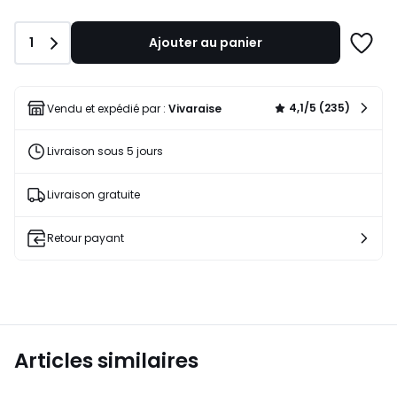
Quantité
1
Ajouter au panier
Ajoute
à
une
liste
4,1/5 (235)
Vendu et expédié par :
Vivaraise
Livraison sous 5 jours
Livraison gratuite
Retour payant
Articles similaires