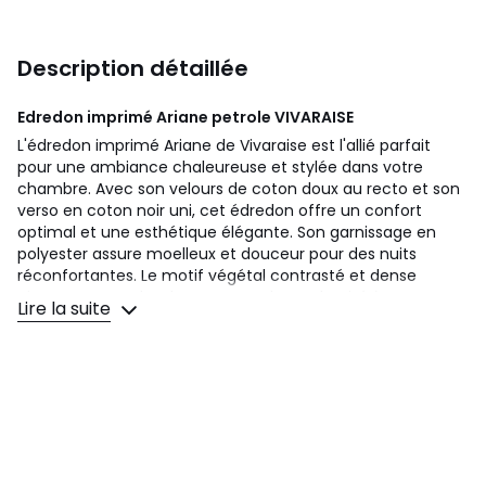
Description détaillée
Edredon imprimé Ariane petrole
VIVARAISE
L'édredon imprimé Ariane de Vivaraise est l'allié parfait
pour une ambiance chaleureuse et stylée dans votre
chambre. Avec son velours de coton doux au recto et son
verso en coton noir uni, cet édredon offre un confort
optimal et une esthétique élégante. Son garnissage en
polyester assure moelleux et douceur pour des nuits
réconfortantes. Le motif végétal contrasté et dense
ajoute une touche de nature et de modernité à votre
Lire la suite
décor. Assorti au plaid imprimé Ariane, cet édredon
complète harmonieusement votre ensemble de literie
pour un style parfaitement coordonné. Lavable en
machine, cet édredon conserve sa beauté et sa texture
douce lavage après lavage.
Composition : Housse 100 % Coton Garnissage 100 %
Polyester
Ce produit Vivaraise est certifié Oeko-Tex.