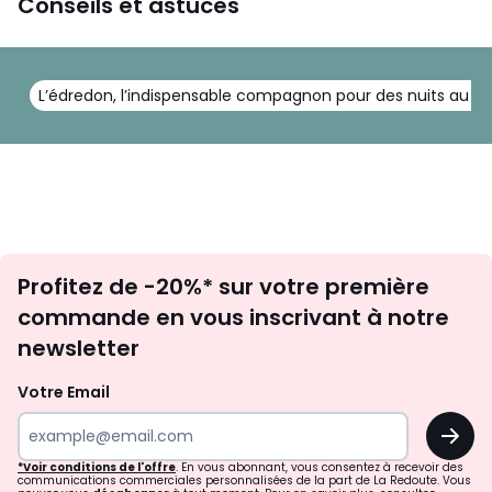
Conseils et astuces
L’édredon, l’indispensable compagnon pour des nuits au c
Inscription
Profitez de -20%* sur votre première
newsletter
commande en vous inscrivant à notre
newsletter
Votre Email
OK
*Voir conditions de l'offre
. En vous abonnant, vous consentez à recevoir des
communications commerciales personnalisées de la part de La Redoute. Vous