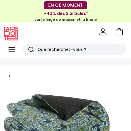
-30€ tous les 100€*
EN CE MOMENT
sur le meuble & la déco
-40% dès 2 articles*
sur le linge de maison et la literie
Voir
mon
La
panie
Redoute
Menu
Rechercher
Derniers
articles
vus