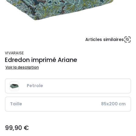
Articles similaires
VIVARAISE
Edredon imprimé Ariane
Voir la description
Petrole
Taille
85x200 cm
99,90
99,90 €
€.