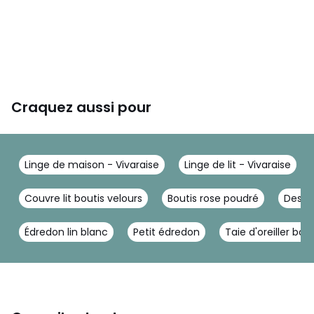
travers le monde qui racontent une histoire, la vôtre.
Couleurs
Petrole
Tailles
85x200 cm
Craquez aussi pour
Linge de maison - Vivaraise
Linge de lit - Vivaraise
Couvre lit boutis velours
Boutis rose poudré
Dessus
Édredon lin blanc
Petit édredon
Taie d'oreiller bout