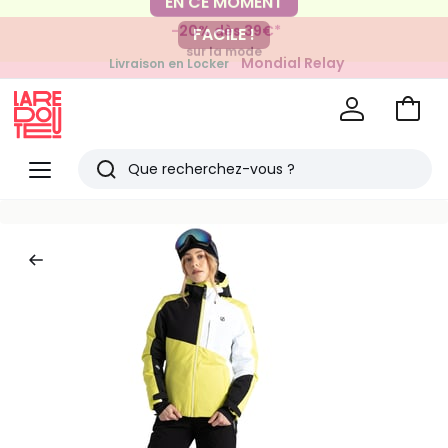
-20% dès 39€*
FACILE !
sur la mode
Mondial Relay
Livraison en Locker
pour vos petits articles
Voir
mon
La
panie
Redoute
Menu
Rechercher
Derniers
articles
vus