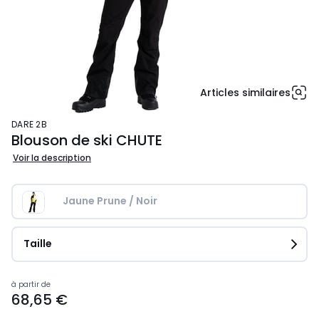
Articles similaires
DARE 2B
Blouson de ski CHUTE
Voir la description
Jaune Prune / Noir
Taille
Prix
à partir de
68,65 €
à
partir