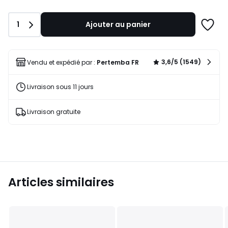
de
68,65
Quantité
1
Ajouter au panier
€.
Ajoute
à
une
liste
3,6/5 (1549)
Vendu et expédié par :
Pertemba FR
Livraison sous 11 jours
Livraison gratuite
Articles similaires