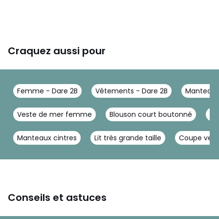
Craquez aussi pour
Femme - Dare 2B
Vêtements - Dare 2B
Manteau, 
Veste de mer femme
Blouson court boutonné
Ma
Manteaux cintres
Lit très grande taille
Coupe vent
Conseils et astuces