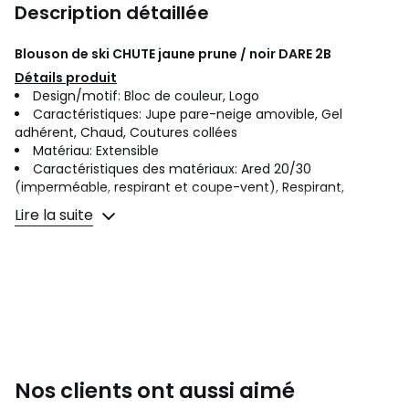
Description détaillée
Blouson de ski CHUTE jaune prune / noir
DARE 2B
Détails produit
Design/motif: Bloc de couleur, Logo
Caractéristiques: Jupe pare-neige amovible, Gel
adhérent, Chaud, Coutures collées
Matériau: Extensible
Caractéristiques des matériaux: Ared 20/30
(imperméable, respirant et coupe-vent), Respirant,
Thermique, Déperlant, Imperméable
Lire la suite
Encolure: À capuche, Col montant
Ourlets bras: Intérieur élastiqué, Patte de fermeture à
scratch
Capuche: Attachée, Arrêt de cordon ajustable
Type de poches: Poche pour forfait, 2 poches latérales, 1
poche sur poitrine, Zippée
Type de manches: Manches longues
Fermeture: Fermeture éclair.
Nos clients ont aussi aimé
Composition
100% Polyester recyclé.