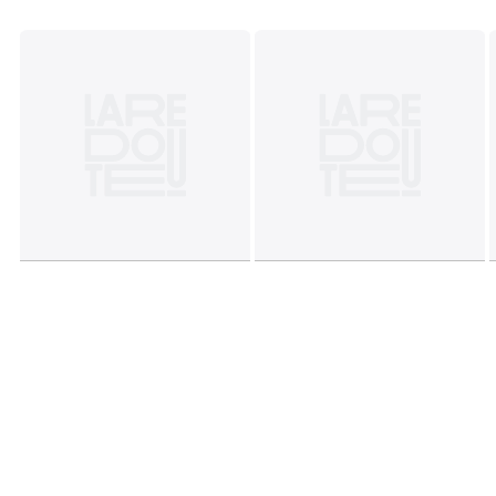
Réf:
RG10359
Couleurs
Jaune Prune / Noir
Tailles
36, 38, 40, 42, 44, 46, 48