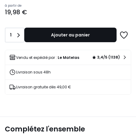
Prix
à partir de
19,98 €
à
partir
de
19,98
Quantité
1
Ajouter au panier
€.
Ajoute
à
une
liste
3,4/5 (1138)
Vendu et expédié par :
Le Matelas
Livraison sous 48h
Livraison gratuite dès 49,00 €
Complétez l'ensemble