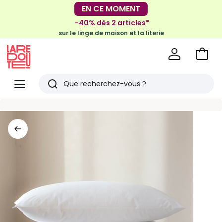
EN CE MOMENT
-30€ tous les 100€*
sur le meuble & la déco
-40% dès 2 articles*
sur le linge de maison et la literie
Voir
mon
La
panie
Redoute
Menu
Rechercher
Derniers
articles
vus