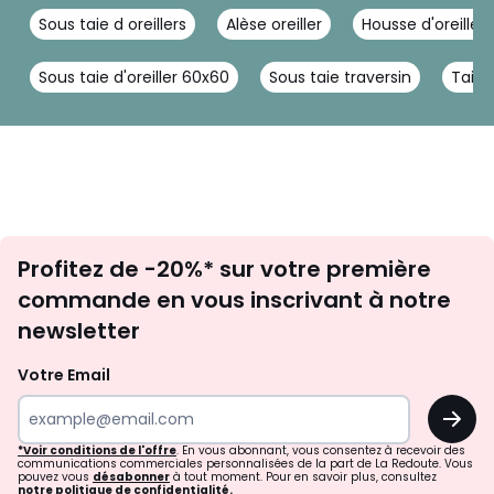
Sous taie d oreillers
Alèse oreiller
Housse d'oreiller
Sous taie d'oreiller 60x60
Sous taie traversin
Taie 
Inscription
Profitez de -20%* sur votre première
newsletter
commande en vous inscrivant à notre
newsletter
Votre Email
OK
*Voir conditions de l'offre
. En vous abonnant, vous consentez à recevoir des
communications commerciales personnalisées de la part de La Redoute. Vous
pouvez vous
désabonner
à tout moment. Pour en savoir plus, consultez
notre politique de confidentialité.