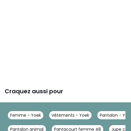
Craquez aussi pour
Femme - Yoek
Vêtements - Yoek
Pantalon - Yoe
Pantalon animal
Pantacourt femme 48
Jupe cul