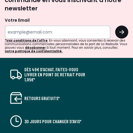
commande en vous inscrivant à notre
newsletter
Votre Email
OK
*Voir conditions de l'offre
. En vous abonnant, vous consentez à recevoir des
communications commerciales personnalisées de la part de La Redoute. Vous
pouvez vous
désabonner
à tout moment. Pour en savoir plus, consultez
notre politique de confidentialité.
DÈS 49€ D’ACHAT, FAITES-VOUS
LIVRER EN POINT DE RETRAIT POUR
1,95€*
RETOURS GRATUITS*
30 JOURS POUR CHANGER D'AVIS*