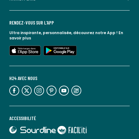
RENDEZ-VOUS SUR L'APP
Ultra inspirante, personnalisée, découvrez notre App !
En
savoir plus
lien vers l'app store
lien vers google play
H24 AVEC NOUS
lien vers l'espace réseaux sociaux
lien vers l'espace réseaux sociaux
lien vers l'espace réseaux sociaux
lien vers l'espace réseaux sociaux
lien vers l'espace réseaux sociaux
lien vers le blog la redoute
ACCESSIBILITÉ
lien vers Sourdline
lien vers Faciliti