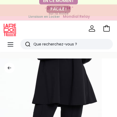
-20% dès 39€*
FACILE !
sur la mode
Mondial Relay
Livraison en Locker
pour vos petits articles
Voir
mon
La
panie
Redoute
Menu
Rechercher
Derniers
articles
vus