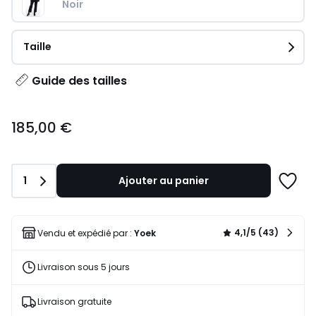
Noir
Taille
Guide des tailles
185,00
185,00 €
€.
Quantité
1
Ajouter au panier
Ajoute
à
une
liste
4,1/5 (43)
Vendu et expédié par :
Yoek
Livraison sous 5 jours
Livraison gratuite