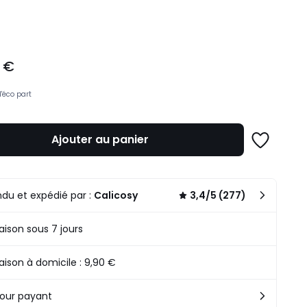
ité
 €
d'éco part
Ajouter au panier
Ajouter
à
une
liste
du et expédié par :
Calicosy
3,4/5 (277)
raison sous 7 jours
raison à domicile : 9,90 €
our payant