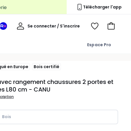
Télécharger l'app
Mon
Se connecter / S'inscrire
Mon
Voir
Voir
compte
espace
mes
mon
La
favoris
panier
Espace Pro
Redoute
+
qué en Europe
Bois certifié
vec rangement chaussures 2 portes et
es L80 cm - CANU
scription
Bois