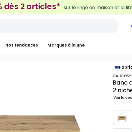
Nos tendances
Marques à la une
Fabri
CALICOSY
Banc a
2 nich
Voir la de