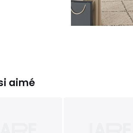
si aimé