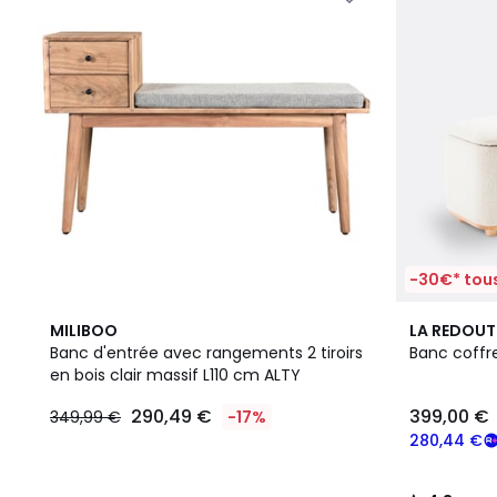
-30€* tous
4,3
MILIBOO
LA REDOUT
/ 5
Banc d'entrée avec rangements 2 tiroirs
Banc coffre
en bois clair massif L110 cm ALTY
290,49 €
399,00 €
349,99 €
-17%
280,44 €