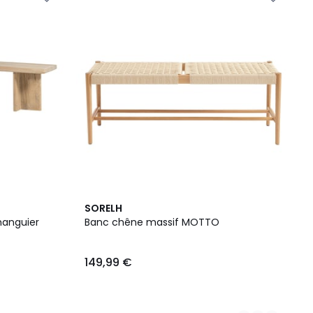
2
SORELH
Couleurs
manguier
Banc chêne massif MOTTO
149,99 €