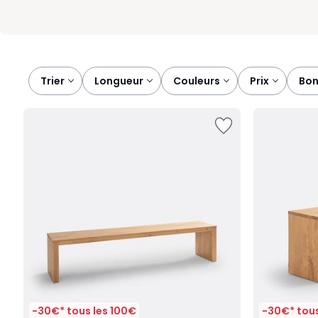
Trier
longueur
couleurs
prix
bo
-30€* tous les 100€
-30€* tous