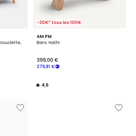
-30€* tous les 100€
4,6
AM.PM
/ 5
 bouclette,
Banc Hathi
399,00 €
279,81 €
4,6
/
5