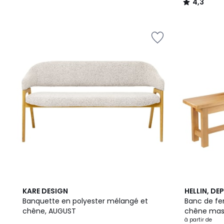
4,3
/
5
2
KARE DESIGN
HELLIN, DE
Couleurs
Banquette en polyester mélangé et
Banc de fe
chêne, AUGUST
chêne massi
à partir de