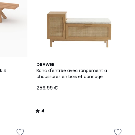
4
DRAWER
/
k 4
Banc d'entrée avec rangement à
5
chaussures en bois et cannage
L120cm- JUNE
259,99 €
4
/
5