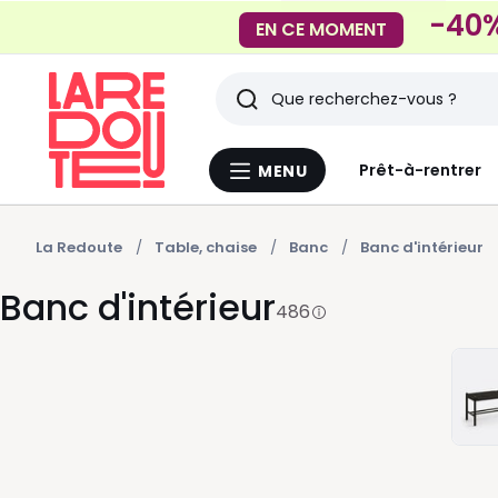
-40%
EN CE MOMENT
Rechercher
Derniers
Prêt-à-rentrer
MENU
Menu
articles
La
Redoute
vus
La Redoute
Table, chaise
Banc
Banc d'intérieur
Banc d'intérieur
486