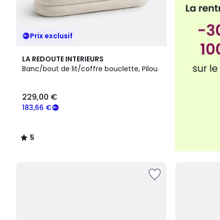
Prix exclusif
5
LA REDOUTE INTERIEURS
/
Banc/bout de lit/coffre bouclette, Pilou
5
229,00 €
183,66 €
5
/
5