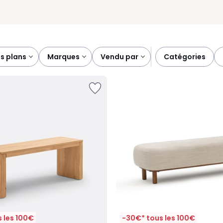
ns plans
marques
vendu par
catégories
 les 100€
-30€* tous les 100€