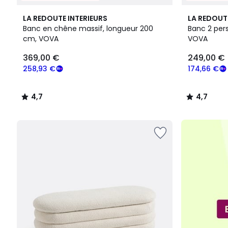
4,7
4,7
LA REDOUTE INTERIEURS
LA REDOUT
/ 5
/ 5
Banc en chêne massif, longueur 200
Banc 2 per
cm, VOVA
VOVA
369,00
369,00 €
249,00 €
€
souscrivez
258,93 €
174,66 €
à
notre
4,7
4,7
programme
/
/
pour
5
5
payer
à
la
place
258,93
€.