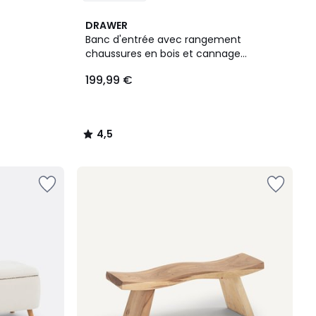
4,5
DRAWER
/ 5
Banc d'entrée avec rangement
chaussures en bois et cannage
L100cm- JUNE
199,99 €
4,5
/
5