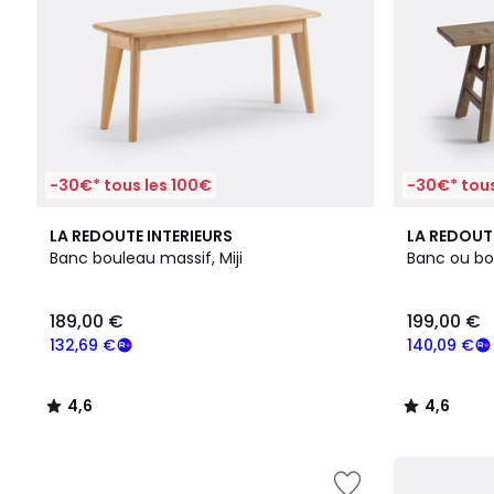
-30€* tous les 100€
-30€* tous
4,6
4,6
LA REDOUTE INTERIEURS
LA REDOUT
/ 5
/ 5
Banc bouleau massif, Miji
Banc ou bou
189,00 €
199,00 €
132,69 €
140,09 €
4,6
4,6
/
/
5
5