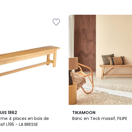
3,5
PUIS 1862
TIKAMOON
/ 5
rme 4 places en bois de
Banc en Teck massif, FILIPE
f L195 - LA BRESSE