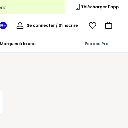
erie
Télécharger l'app
Mon
Se connecter / S'inscrire
Mon
Voir
Voir
compte
espace
mes
mon
La
favoris
panier
Marques à la une
Espace Pro
Redoute
+