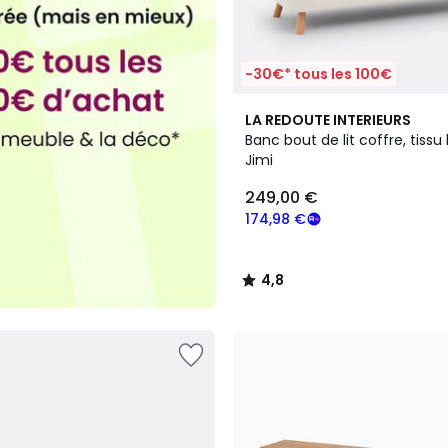
-30€* tous les 100€
4,8
LA REDOUTE INTERIEURS
/ 5
Banc bout de lit coffre, tissu
Jimi
249,00 €
174,98 €
4,8
/
5