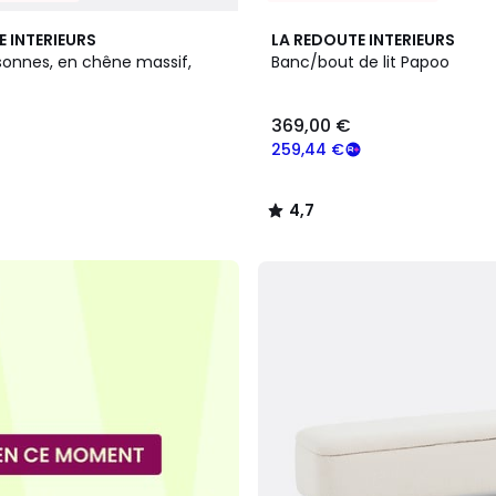
4,7
E INTERIEURS
LA REDOUTE INTERIEURS
/ 5
sonnes, en chêne massif,
Banc/bout de lit Papoo
369,00 €
259,44 €
4,7
/
5