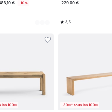
386,10 €
229,00 €
-10%
3,5
/
5
 les 100€
-30€* tous les 100€