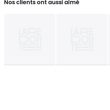
Nos clients ont aussi aimé
36.
Couleurs
Noir
Tailles
S, M, L, XL