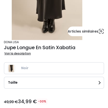
Articles similaires
DONA LISA
Jupe Longue En Satin Xabatia
Voir la description
Noir
Taille
34,99
34,99 €
€
49,99 €
-30%
au