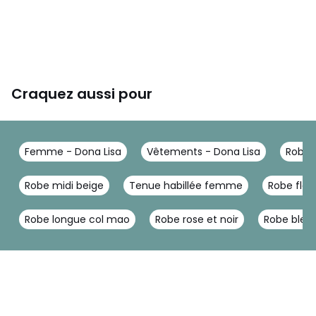
Craquez aussi pour
Femme - Dona Lisa
Vêtements - Dona Lisa
Robe 
Robe midi beige
Tenue habillée femme
Robe fleu
Robe longue col mao
Robe rose et noir
Robe bleu