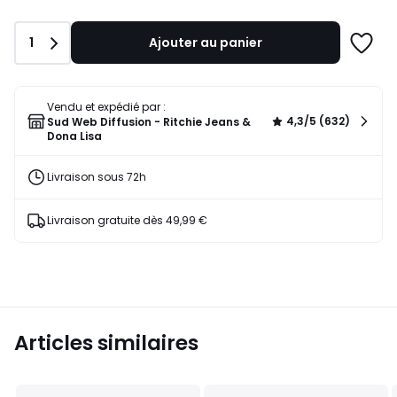
lieu
de
Quantité
1
Ajouter au panier
49,99
Ajoute
€
à
30%
une
de
liste
Vendu et expédié par :
réduction
4,3/5 (632)
Sud Web Diffusion - Ritchie Jeans &
appliquée.
Dona Lisa
Livraison sous 72h
Livraison gratuite dès 49,99 €
Articles similaires