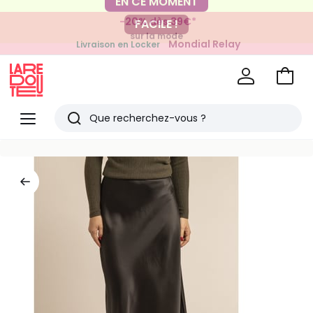
-20% dès 39€*
FACILE !
sur la mode
Mondial Relay
Livraison en Locker
pour vos petits articles
Voir
mon
La
panie
Redoute
Menu
Rechercher
Derniers
articles
vus