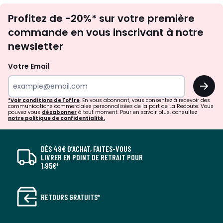
Inscription
Profitez de -20%* sur votre première
newsletter
commande en vous inscrivant à notre
newsletter
Votre Email
OK
*Voir conditions de l'offre
. En vous abonnant, vous consentez à recevoir des
communications commerciales personnalisées de la part de La Redoute. Vous
pouvez vous
désabonner
à tout moment. Pour en savoir plus, consultez
notre politique de confidentialité.
DÈS 49€ D’ACHAT, FAITES-VOUS
LIVRER EN POINT DE RETRAIT POUR
1,95€*
RETOURS GRATUITS*