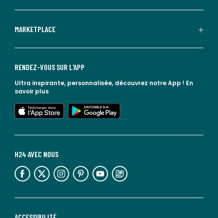
MARKETPLACE
RENDEZ-VOUS SUR L'APP
Ultra inspirante, personnalisée, découvrez notre App !
En
savoir plus
lien vers l'app store
lien vers google play
H24 AVEC NOUS
lien vers l'espace réseaux sociaux
lien vers l'espace réseaux sociaux
lien vers l'espace réseaux sociaux
lien vers l'espace réseaux sociaux
lien vers l'espace réseaux sociaux
lien vers le blog la redoute
ACCESSIBILITÉ