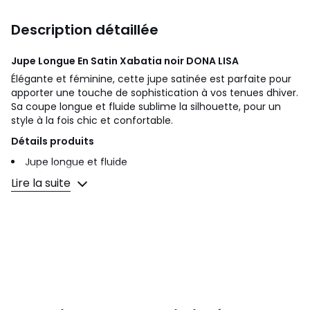
Description détaillée
Jupe Longue En Satin Xabatia noir
DONA LISA
Élégante et féminine, cette jupe satinée est parfaite pour
apporter une touche de sophistication à vos tenues dhiver.
Sa coupe longue et fluide sublime la silhouette, pour un
style à la fois chic et confortable.
Détails produits
Jupe longue et fluide
Taille haute
Lire la suite
Finition satinée
Longueur : Maxi
Composition et entretien
100% polyester
Lavage en machine à 30°
Conseil taille
Le mannequin mesure 172 cm et porte l'article en taille