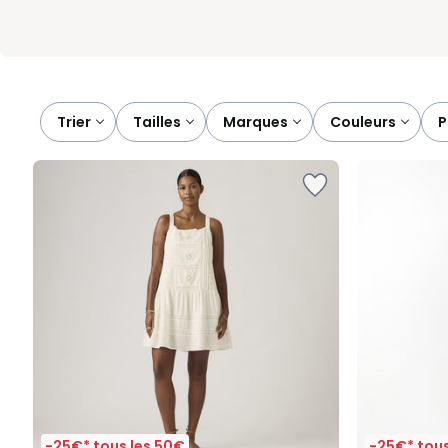
Trier
tailles
marques
couleurs
-25€* tous les 50€
-25€* tous