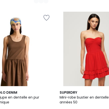
3
OLO DENIM
SUPERDRY
Couleurs
jupe en dentelle en pur
Mini-robe bustier en dentelle
nique
années 50