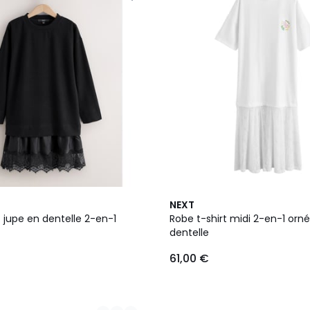
NEXT
t jupe en dentelle 2-en-1
Robe t-shirt midi 2-en-1 orn
dentelle
61,00 €