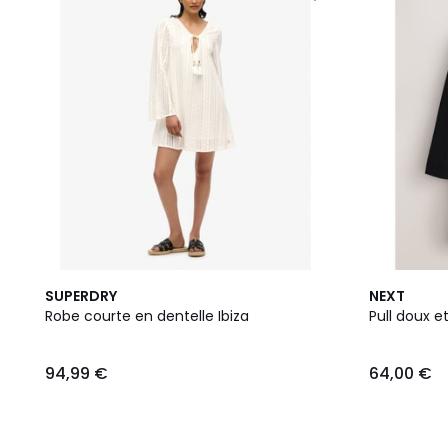
2
SUPERDRY
NEXT
Couleurs
Robe courte en dentelle Ibiza
Pull doux e
94,99 €
64,00 €