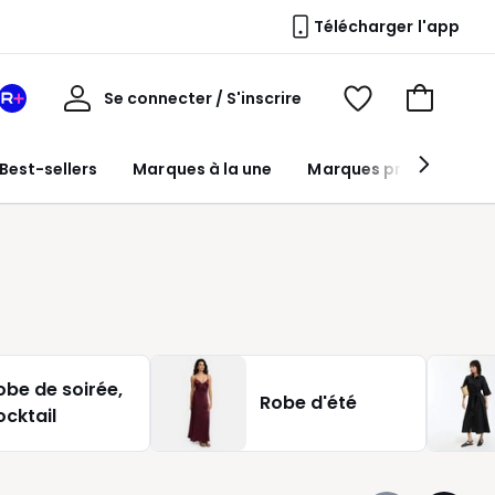
Télécharger l'app
Mon
Se connecter / S'inscrire
Mon
Voir
Voir
compte
espace
mes
mon
La
favoris
panier
Best-sellers
Marques à la une
Marques premium
Redoute
+
obe de soirée,
Robe d'été
ocktail