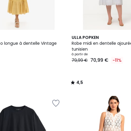
2
4,5
ULLA POPKEN
Couleurs
/ 5
o longue à dentelle Vintage
Robe midi en dentelle ajouré
tunisien
à partir de
70,99 €
79,99 €
-11%
4,5
/
5