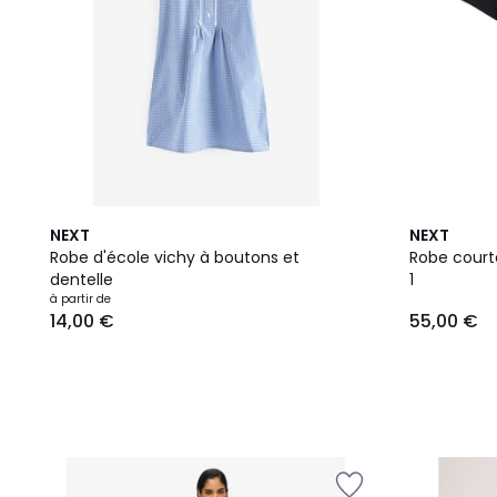
2
NEXT
NEXT
Couleurs
Robe d'école vichy à boutons et
Robe courte
dentelle
1
à partir de
14,00 €
55,00 €