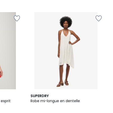
4
SUPERDRY
/
 esprit
Robe mi-longue en dentelle
5