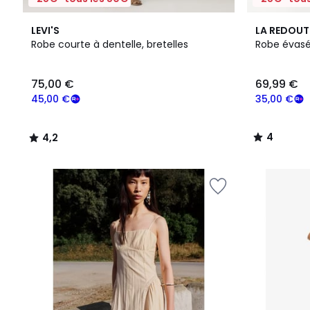
4,2
2
4
LEVI'S
LA REDOUT
/ 5
Couleurs
/
Robe courte à dentelle, bretelles
Robe évasé
5
75,00
75,00 €
69,99 €
€
souscrivez
45,00 €
35,00 €
à
notre
4
4,2
programme
/
/
pour
5
5
payer
à
la
place
45,00
€.