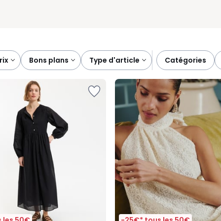
prix
bons plans
type d'article
catégories
 les 50€
-25€* tous les 50€