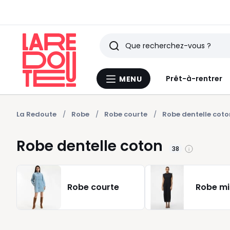
Rechercher
Derniers
Prêt-à-rentrer
MENU
Menu
articles
La
Redoute
vus
La Redoute
Robe
Robe courte
Robe dentelle coto
Robe dentelle coton
38
Robe courte
Robe mi