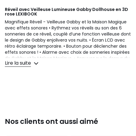
Réveil avec Veilleuse Lumineuse Gabby Dollhouse en 3D
rose
LEXIBOOK
Magnifique Réveil - Veilleuse Gabby et la Maison Magique
avec effets sonores • Rythmez vos réveils au son des 6
sonneries de ce réveil, couplé d’une fonction veilleuse dont
le design de Gabby enjolivera vos nuits. • Écran LCD avec
rétro éclairage temporaire. • Bouton pour déclencher des
effets sonores ! • Alarme avec choix de sonneries inspirées
de Gabby et la Maison Magique. • Appuyez sur le dessus du
Lire la suite
réveil pour éteindre l’alarme ou allumer la figurine et
l’écran. • Fonction snooze. • Indicateur de piles faibles.
Couleurs
Rose
Tailles
Taille Unique
Nos clients ont aussi aimé