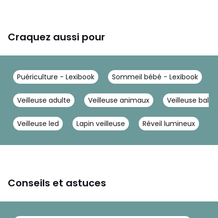
Craquez aussi pour
Puériculture - Lexibook
Sommeil bébé - Lexibook
Veilleuse adulte
Veilleuse animaux
Veilleuse balei
Veilleuse led
Lapin veilleuse
Réveil lumineux
V
Conseils et astuces