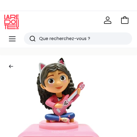
Voir
mon
La
panie
Redoute
Menu
Rechercher
Derniers
articles
vus