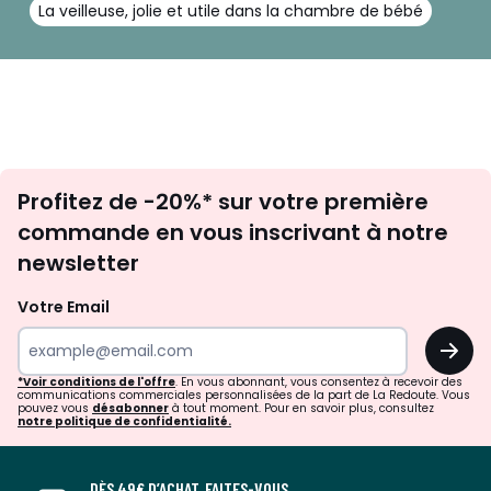
La veilleuse, jolie et utile dans la chambre de bébé
Inscription
Profitez de -20%* sur votre première
newsletter
commande en vous inscrivant à notre
newsletter
Votre Email
OK
*Voir conditions de l'offre
. En vous abonnant, vous consentez à recevoir des
communications commerciales personnalisées de la part de La Redoute. Vous
pouvez vous
désabonner
à tout moment. Pour en savoir plus, consultez
notre politique de confidentialité.
DÈS 49€ D’ACHAT, FAITES-VOUS