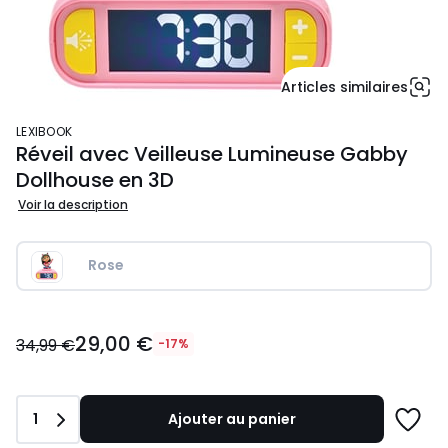
Articles similaires
LEXIBOOK
Réveil avec Veilleuse Lumineuse Gabby
Dollhouse en 3D
Voir la description
Rose
29,00
29,00 €
€
34,99 €
-17%
au
lieu
de
Quantité
1
Ajouter au panier
34,99
Ajoute
€
à