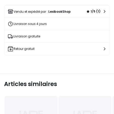
17%
une
de
liste
1/5 (1)
Vendu et expédié par :
LexibookShop
réduction
appliquée.
Livraison sous 4 jours
Livraison gratuite
Retour gratuit
Articles similaires